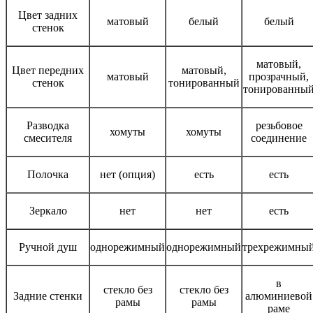
Цвет задних
матовый
белый
белый
стенок
матовый,
Цвет передних
матовый,
матовый
прозрачный,
стенок
тонированный
тонированны
Разводка
резьбовое
хомуты
хомуты
смесителя
соединение
Полочка
нет (опция)
есть
есть
Зеркало
нет
нет
есть
Ручной душ
однорежимный
однорежимный
трехрежимны
в
стекло без
стекло без
Задние стенки
алюминиевой
рамы
рамы
раме