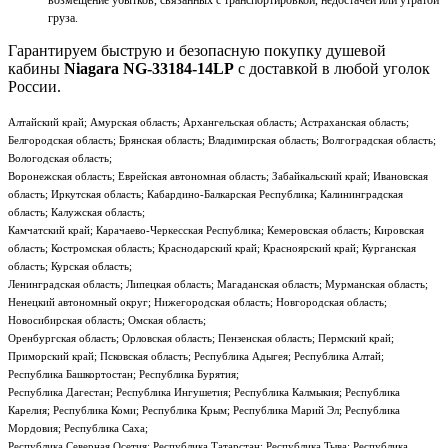
возмещение убытков, связанных с транспортировкой, недостачей или утратой
груза.
Гарантируем быструю и безопасную покупку душевой
кабины
Niagara NG-33184-14LP
с доставкой в любой уголок
России.
Алтайский край; Амурская область; Архангельская область; Астраханская область;
Белгородская область; Брянская область; Владимирская область; Волгоградская область;
Вологодская область;
Воронежская область; Еврейская автономная область; Забайкальский край; Ивановская
область; Иркутская область; Кабардино-Балкарская Республика; Калининградская
область; Калужская область;
Камчатский край; Карачаево-Черкесская Республика; Кемеровская область; Кировская
область; Костромская область; Краснодарский край; Красноярский край; Курганская
область; Курская область;
Ленинградская область; Липецкая область; Магаданская область; Мурманская область;
Ненецкий автономный округ; Нижегородская область; Новгородская область;
Новосибирская область; Омская область;
Оренбургская область; Орловская область; Пензенская область; Пермский край;
Приморский край; Псковская область; Республика Адыгея; Республика Алтай;
Республика Башкортостан; Республика Бурятия;
Республика Дагестан; Республика Ингушетия; Республика Калмыкия; Республика
Карелия; Республика Коми; Республика Крым; Республика Марий Эл; Республика
Мордовия; Республика Саха;
Республика Северная Осетия; Республика Татарстан; Республика Тыва; Республика