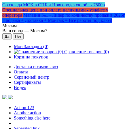
Со склада МСК в СПБ и Новгородскую обл - 7500р
Специальная цена при оплате наличными - узнайте у
оператора
Магазин №1 - Лидер по количеству продаж в 2025г
Продажа + Доставка + Монтаж = Все работы под ключ!
Москва
Ваш город —
Москва
?
Мои Закладки (0)
Сравнение товаров (0)
Корзина покупок
Доставка и самовывоз
Оплата
Сервисный центр
Сертификаты
Видео
Action 123
Another action
Something else here
Separated link