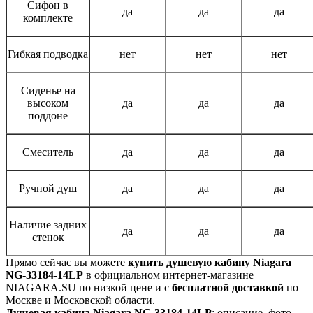
Сифон в
да
да
да
комплекте
Гибкая подводка
нет
нет
нет
Сиденье на
высоком
да
да
да
поддоне
Смеситель
да
да
да
Ручной душ
да
да
да
Наличие задних
да
да
да
стенок
Прямо сейчас вы можете
купить душевую кабину Niagara
NG-33184-14LP
в официальном интернет-магазине
NIAGARA.SU по низкой цене и с
бесплатной доставкой
по
Москве и Московской области.
Душевая кабина Niagara NG-33184-14LP
: описание, фото,