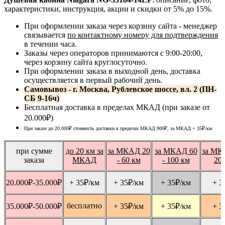
характеристики, инструкция, акции и скидки от 5% до 15%.
При оформлении заказа через корзину сайта - менеджер
связывается
по контактному номеру для подтверждения
в течении часа.
Заказы через операторов принимаются с 9:00-20:00,
через корзину сайта круглосуточно.
При оформлении заказа в выходной день, доставка
осуществляется в первый рабочий день.
Самовывоз - г. Москва, Рублевское шоссе, вл. 2 (ПН-
СБ 9-16ч)
Бесплатная доставка в пределах МКАД (при заказе от
20.000₽)
При заказе до 20.000₽ стоимость доставки в пределах МКАД 900₽, за МКАД
+ 35
₽
/км
при сумме
до 20 км за
за МКАД 20
за МКАД 60
за МК
заказа
МКАД
- 60 км
- 100 км
20
20.000
₽
-35.000
₽
+ 35
₽
/км
+ 35
₽
/км
+ 35
₽
/км
+ 3
бесплатно
35.000
₽
-50.000
₽
+ 35
₽
/км
+ 35
₽
/км
+ 3