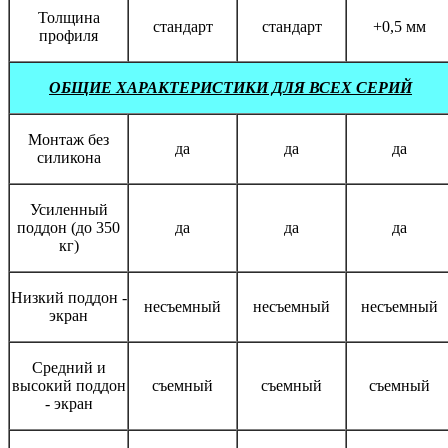
Толщина
стандарт
стандарт
+0,5 мм
профиля
ОБЩИЕ ХАРАКТЕРИСТИКИ ДЛЯ ВСЕХ СЕРИЙ
Монтаж без
да
да
да
силикона
Усиленный
поддон (до 350
да
да
да
кг)
Низкий поддон -
несъемный
несъемный
несъемный
экран
Средний и
высокий поддон
съемный
съемный
съемный
- экран