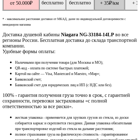
бесплатно
бесплатно
от 50.000
₽
+ 35
₽
/км
+ 3
* - максимальное расстояние доставки от МКАД, далее по индивидуальной договоренности с
менеджером магазина
Доставка душевой кабины
Niagara NG-33184-14LP
во все
регионы России. Бесплатная доставка до склада транспортной
компании.
Удобные формы оплаты:
Наличными при получении товара (для Москвы и МО);
QR-код - оплата по системе быстрых платежей;
Картой на сайте — Visa, Mastercard и Maestro, «Мир»;
Банковский счет;
Банковский счет для юридических лиц и ИП (с НДС или без).
100% - гарантия получения груза точно в срок, с гарантией
сохранности, перевозки застрахованы «с полной
ответственностью за все риски».
жесткая упаковка - применяется для хрупких грузов из стекла, из доски
собирается каркас и скрепляется гвоздями. Данная упаковка обязательная
при транспортировке изделий из стекла на дальние расстояния;
полное страхование груза на фактическую стоимость - гарантированное