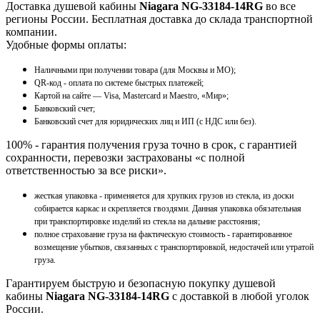
Доставка душевой кабины
Niagara NG-33184-14RG
во все
регионы России. Бесплатная доставка до склада транспортной
компании.
Удобные формы оплаты:
Наличными при получении товара (для Москвы и МО);
QR-код - оплата по системе быстрых платежей;
Картой на сайте — Visa, Mastercard и Maestro, «Мир»;
Банковский счет;
Банковский счет для юридических лиц и ИП (с НДС или без).
100% - гарантия получения груза точно в срок, с гарантией
сохранности, перевозки застрахованы «с полной
ответственностью за все риски».
жесткая упаковка - применяется для хрупких грузов из стекла, из доски
собирается каркас и скрепляется гвоздями. Данная упаковка обязательная
при транспортировке изделий из стекла на дальние расстояния;
полное страхование груза на фактическую стоимость - гарантированное
возмещение убытков, связанных с транспортировкой, недостачей или утратой
груза.
Гарантируем быструю и безопасную покупку душевой
кабины
Niagara NG-33184-14RG
с доставкой в любой уголок
России.