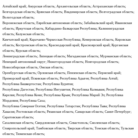
Алтайский край; Амурская область; Архангельская область; Астраханская область;
Белгородская область; Брянская область; Владимирская область; Волгоградская область;
Вологодская область;
Воронежская область; Еврейская автономная область; Забайкальский край; Ивановская
область; Иркутская область; Кабардино-Балкарская Республика; Калининградская
область; Калужская область;
Камчатский край; Карачаево-Черкесская Республика; Кемеровская область; Кировская
область; Костромская область; Краснодарский край; Красноярский край; Курганская
область; Курская область;
Ленинградская область; Липецкая область; Магаданская область; Мурманская область;
Ненецкий автономный округ; Нижегородская область; Новгородская область;
Новосибирская область; Омская область;
Оренбургская область; Орловская область; Пензенская область; Пермский край;
Приморский край; Псковская область; Республика Адыгея; Республика Алтай;
Республика Башкортостан; Республика Бурятия;
Республика Дагестан; Республика Ингушетия; Республика Калмыкия; Республика
Карелия; Республика Коми; Республика Крым; Республика Марий Эл; Республика
Мордовия; Республика Саха;
Республика Северная Осетия; Республика Татарстан; Республика Тыва; Республика
Хакасия; Ростовская область; Рязанская область; Самарская область; Санкт-Петербург;
Саратовская область;
Сахалинская область; Свердловская область; Севастополь; Смоленская область;
Ставропольский край; Тамбовская область; Тверская область; Томская область; Тульская
область; Тюменская область;