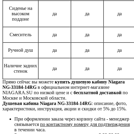
Сиденье на
высоком
да
да
да
поддоне
Смеситель
да
да
да
Ручной душ
да
да
да
Наличие задних
да
да
да
стенок
Прямо сейчас вы можете
купить душевую кабину Niagara
NG-33184-14RG
в официальном интернет-магазине
NIAGARA.SU по низкой цене и с
бесплатной доставкой
по
Москве и Московской области.
Душевая кабина Niagara NG-33184-14RG
: описание, фото,
характеристики, инструкция, акции и скидки от 5% до 15%.
При оформлении заказа через корзину сайта - менеджер
связывается
по контактному номеру для подтверждения
в течении часа.