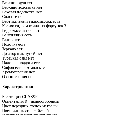
Верхний душ
есть
Верхняя подсветка
нет
Боковая подсветка
нет
Сиденье
нет
Вертикальный гидромассаж
есть
Кол-во гидромассажных форсунок
3
Гидромассаж ног
нет
Вентиляция
есть
Радио
нет
Полочка
есть
Зеркало
есть
Дозатор шампуней
нет
Турецкая баня
нет
Наличие поддона
есть
Сифон
есть в комплекте
Хромотерапия
нет
Озонотерапия
нет
Характеристики
Коллекция
CLASSIC
Ориентация
R - правосторонняя
Цвет передних стенок
матовый
Цвет задних стенок
белый