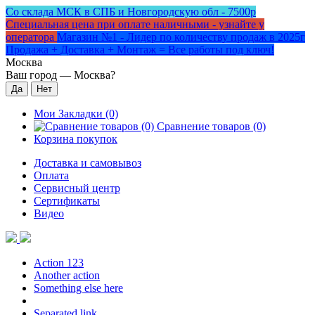
Со склада МСК в СПБ и Новгородскую обл - 7500р
Специальная цена при оплате наличными - узнайте у
оператора
Магазин №1 - Лидер по количеству продаж в 2025г
Продажа + Доставка + Монтаж = Все работы под ключ!
Москва
Ваш город —
Москва
?
Мои Закладки (0)
Сравнение товаров (0)
Корзина покупок
Доставка и самовывоз
Оплата
Сервисный центр
Сертификаты
Видео
Action 123
Another action
Something else here
Separated link