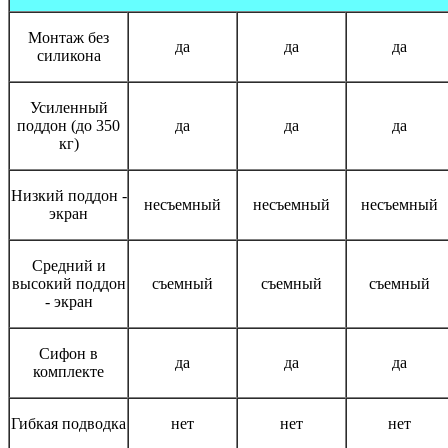
Монтаж без
да
да
да
силикона
Усиленный
поддон (до 350
да
да
да
кг)
Низкий поддон -
несъемный
несъемный
несъемный
экран
Средний и
высокий поддон
съемный
съемный
съемный
- экран
Сифон в
да
да
да
комплекте
Гибкая подводка
нет
нет
нет