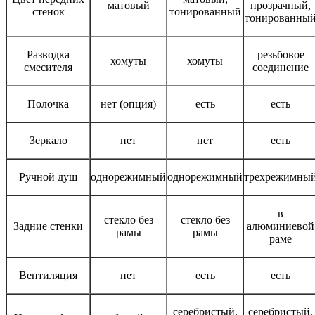
матовый
прозрачный,
стенок
тонированный
тонированны
Разводка
резьбовое
хомуты
хомуты
смесителя
соединение
Полочка
нет (опция)
есть
есть
Зеркало
нет
нет
есть
Ручной душ
однорежимный
однорежимный
трехрежимны
в
стекло без
стекло без
Задние стенки
алюминиевой
рамы
рамы
раме
Вентиляция
нет
есть
есть
серебристый,
серебристый,