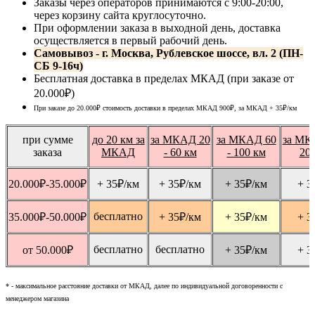
Заказы через операторов принимаются с 9:00-20:00,
через корзину сайта круглосуточно.
При оформлении заказа в выходной день, доставка
осуществляется в первый рабочий день.
Самовывоз - г. Москва, Рублевское шоссе, вл. 2 (ПН-
СБ 9-16ч)
Бесплатная доставка в пределах МКАД (при заказе от
20.000₽)
При заказе до 20.000₽ стоимость доставки в пределах МКАД 900₽, за МКАД
+ 35
₽
/км
при сумме
до 20 км за
за МКАД 20
за МКАД 60
за МК
заказа
МКАД
- 60 км
- 100 км
20
20.000
₽
-35.000
₽
+ 35
₽
/км
+ 35
₽
/км
+ 35
₽
/км
+ 3
бесплатно
35.000
₽
-50.000
₽
+ 35
₽
/км
+ 35
₽
/км
+ 3
бесплатно
бесплатно
от 50.000
₽
+ 35
₽
/км
+ 3
* - максимальное расстояние доставки от МКАД, далее по индивидуальной договоренности с
менеджером магазина