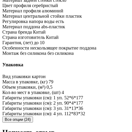
Материал задней стенки
стекло
Цвет профиля
серебристый
Материал профиля
алюминий
Материал центральной стойки
пластик
Регулировка напора воды
есть
Материал поддона
abs-пластик
Страна бренда
Китай
Страна изготовитель
Китай
Гарантия, (лет)
до 10
Особенности
нескользящее покрытие поддона
Монтаж без силикона
без силикона
Упаковка
Вид упаковки
картон
Масса в упаковке, (кг)
79
Объем упаковки, (м³)
0,5
Кол-во мест в упаковке, (шт)
4
Габариты упаковки (см): 1 уп.
52*6*177
Габариты упаковки (см): 2 уп.
90*4*177
Габариты упаковки (см): 3 уп.
31*13*36
Габариты упаковки (см): 4 уп.
112*83*32
Все опции (24)