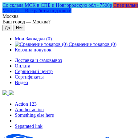
Со склада МСК в СПБ и Новгородскую обл - 7500р
Специальна
Монтаж = Все работы под ключ!
Москва
Ваш город —
Москва
?
Мои Закладки (0)
Сравнение товаров (0)
Корзина покупок
Доставка и самовывоз
Оплата
Сервисный центр
Сертификаты
Видео
Action 123
Another action
Something else here
Separated link