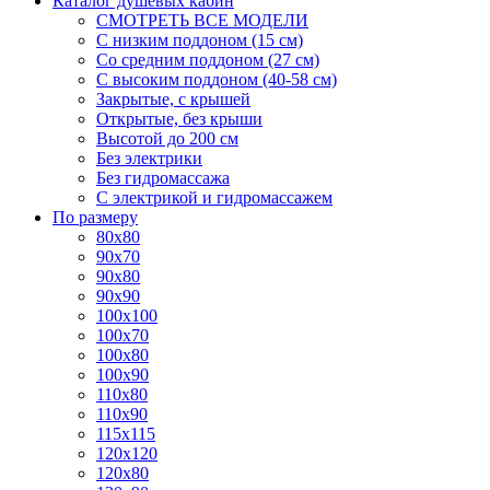
Каталог душевых кабин
СМОТРЕТЬ ВСЕ МОДЕЛИ
С низким поддоном (15 см)
Со средним поддоном (27 см)
С высоким поддоном (40-58 см)
Закрытые, с крышей
Открытые, без крыши
Высотой до 200 см
Без электрики
Без гидромассажа
С электрикой и гидромассажем
По размеру
80x80
90x70
90x80
90x90
100x100
100x70
100x80
100x90
110x80
110x90
115x115
120x120
120x80