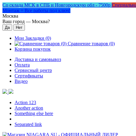
Со склада МСК в СПБ и Новгородскую обл - 7500р
Специальна
Монтаж = Все работы под ключ!
Москва
Ваш город —
Москва
?
Мои Закладки (0)
Сравнение товаров (0)
Корзина покупок
Доставка и самовывоз
Оплата
Сервисный центр
Сертификаты
Видео
Action 123
Another action
Something else here
Separated link