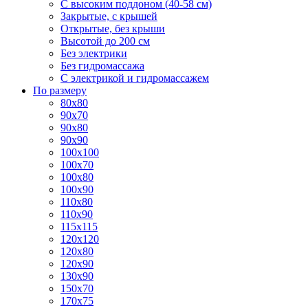
С высоким поддоном (40-58 см)
Закрытые, с крышей
Открытые, без крыши
Высотой до 200 см
Без электрики
Без гидромассажа
С электрикой и гидромассажем
По размеру
80x80
90x70
90x80
90x90
100x100
100x70
100x80
100x90
110x80
110x90
115x115
120x120
120x80
120x90
130x90
150x70
170x75