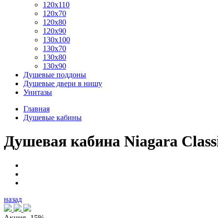
120x110
120x70
120x80
120x90
130x100
130x70
130x80
130x90
Душевые поддоны
Душевые двери в нишу
Унитазы
Главная
Душевые кабины
Душевая кабина Niagara Clas
назад
Акция
-15%