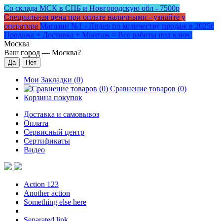
Со склада МСК в СПБ и Новгородскую обл - 7500р
Специальная цена при оплате наличными - узнайте у
оператора
Магазин №1 - Лидер по количеству продаж в 2025г
Продажа + Доставка + Монтаж = Все работы под ключ!
Москва
Ваш город —
Москва
?
Мои Закладки (0)
Сравнение товаров (0)
Корзина покупок
Доставка и самовывоз
Оплата
Сервисный центр
Сертификаты
Видео
Action 123
Another action
Something else here
Separated link