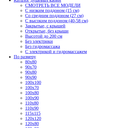
Каталог душевых кабин
СМОТРЕТЬ ВСЕ МОДЕЛИ
С низким поддоном (15 см)
Со средним поддоном (27 см)
С высоким поддоном (40-58 см)
Закрытые, с крышей
Открытые, без крыши
Высотой до 200 см
Без электрики
Без гидромассажа
С электрикой и гидромассажем
По размеру
80x80
90x70
90x80
90x90
100x100
100x70
100x80
100x90
110x80
110x90
115x115
120x120
120x80