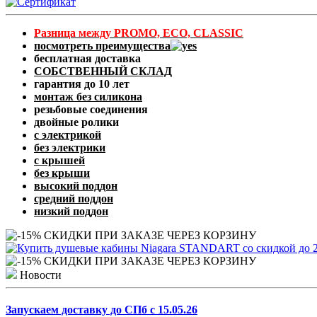
Разница между PROMO, ECO, CLASSIC
посмотреть преимущества
бесплатная доставка
СОБСТВЕННЫЙ СКЛАД
гарантия до 10 лет
монтаж без силикона
резьбовые соединения
двойные ролики
с электрикой
без электрики
с крышей
без крыши
высокий поддон
средний поддон
низкий поддон
Новости
Запускаем доставку до СПб с 15.05.26