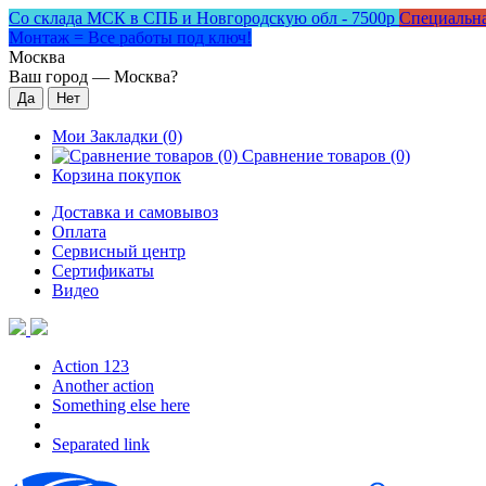
Со склада МСК в СПБ и Новгородскую обл - 7500р
Специальна
Монтаж = Все работы под ключ!
Москва
Ваш город —
Москва
?
Мои Закладки (0)
Сравнение товаров (0)
Корзина покупок
Доставка и самовывоз
Оплата
Сервисный центр
Сертификаты
Видео
Action 123
Another action
Something else here
Separated link