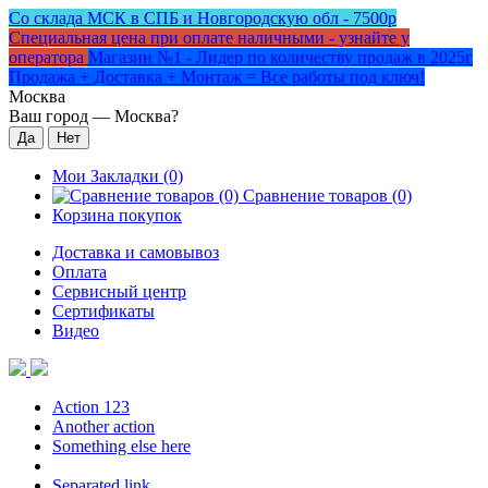
Со склада МСК в СПБ и Новгородскую обл - 7500р
Специальная цена при оплате наличными - узнайте у
оператора
Магазин №1 - Лидер по количеству продаж в 2025г
Продажа + Доставка + Монтаж = Все работы под ключ!
Москва
Ваш город —
Москва
?
Мои Закладки (0)
Сравнение товаров (0)
Корзина покупок
Доставка и самовывоз
Оплата
Сервисный центр
Сертификаты
Видео
Action 123
Another action
Something else here
Separated link