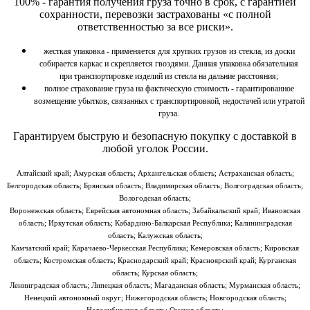
100% - гарантия получения груза точно в срок, с гарантией
сохранности, перевозки застрахованы «с полной
ответственностью за все риски».
жесткая упаковка - применяется для хрупких грузов из стекла, из доски
собирается каркас и скрепляется гвоздями. Данная упаковка обязательная
при транспортировке изделий из стекла на дальние расстояния;
полное страхование груза на фактическую стоимость - гарантированное
возмещение убытков, связанных с транспортировкой, недостачей или утратой
груза.
Гарантируем быструю и безопасную покупку
с доставкой в
любой уголок России.
Алтайский край; Амурская область; Архангельская область; Астраханская область;
Белгородская область; Брянская область; Владимирская область; Волгоградская область;
Вологодская область;
Воронежская область; Еврейская автономная область; Забайкальский край; Ивановская
область; Иркутская область; Кабардино-Балкарская Республика; Калининградская
область; Калужская область;
Камчатский край; Карачаево-Черкесская Республика; Кемеровская область; Кировская
область; Костромская область; Краснодарский край; Красноярский край; Курганская
область; Курская область;
Ленинградская область; Липецкая область; Магаданская область; Мурманская область;
Ненецкий автономный округ; Нижегородская область; Новгородская область;
Новосибирская область; Омская область;