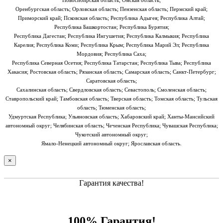
Оренбургская область; Орловская область; Пензенская область; Пермский край;
Приморский край; Псковская область; Республика Адыгея; Республика Алтай;
Республика Башкортостан; Республика Бурятия;
Республика Дагестан; Республика Ингушетия; Республика Калмыкия; Республика
Карелия; Республика Коми; Республика Крым; Республика Марий Эл; Республика
Мордовия; Республика Саха;
Республика Северная Осетия; Республика Татарстан; Республика Тыва; Республика
Хакасия; Ростовская область; Рязанская область; Самарская область; Санкт-Петербург;
Саратовская область;
Сахалинская область; Свердловская область; Севастополь; Смоленская область;
Ставропольский край; Тамбовская область; Тверская область; Томская область; Тульская
область; Тюменская область;
Удмуртская Республика; Ульяновская область; Хабаровский край; Ханты-Мансийский
автономный округ; Челябинская область; Чеченская Республика; Чувашская Республика;
Чукотский автономный округ;
Ямало-Ненецкий автономный округ; Ярославская область.
×
Гарантия качества!
100% Гарантия!