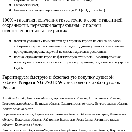
Банковский счет;
Банковский счет для юридических лиц и ИП (с НДС или без).
100% - гарантия получения груза точно в срок, с гарантией
сохранности, перевозки застрахованы «с полной
ответственностью за все риски».
жесткая упаковка - применяется для хрупких грузов из стекла, из доски
собирается каркас и скрепляется гвоздями. Данная упаковка обязательная
при транспортировке изделий из стекла на дальние расстояния;
полное страхование груза на фактическую стоимость - гарантированное
возмещение убытков, связанных с транспортировкой, недостачей или утратой
груза.
Гарантируем быструю и безопасную покупку душевой
кабины
Niagara NG-7701DW
с доставкой в любой уголок
России.
Алтайский край; Амурская область; Архангельская область; Астраханская область;
Белгородская область; Брянская область; Владимирская область; Волгоградская область;
Вологодская область;
Воронежская область; Еврейская автономная область; Забайкальский край; Ивановская
область; Иркутская область; Кабардино-Балкарская Республика; Калининградская
область; Калужская область;
Камчатский край; Карачаево-Черкесская Республика; Кемеровская область; Кировская