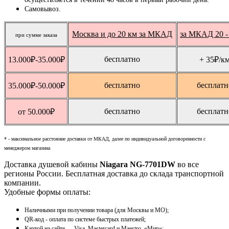
Самовывоз.
Москва и до 20 км за МКАД
за МКАД 20 -
при сумме заказа
бесплатно
13.000
₽
-35.000
₽
+ 35
₽
/к
бесплатно
бесплатн
35.000
₽
-50.000
₽
бесплатно
бесплатн
от 50.000
₽
* - максимальное расстояние доставки от МКАД, далее по индивидуальной договоренности с
менеджером магазина
Доставка душевой кабины
Niagara NG-7701DW
во все
регионы России. Бесплатная доставка до склада транспортной
компании.
Удобные формы оплаты:
Наличными при получении товара (для Москвы и МО);
QR-код - оплата по системе быстрых платежей;
Картой на сайте — Visa, Mastercard и Maestro, «Мир»;