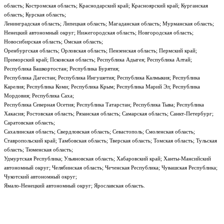
область; Костромская область; Краснодарский край; Красноярский край; Курганская
область; Курская область;
Ленинградская область; Липецкая область; Магаданская область; Мурманская область;
Ненецкий автономный округ; Нижегородская область; Новгородская область;
Новосибирская область; Омская область;
Оренбургская область; Орловская область; Пензенская область; Пермский край;
Приморский край; Псковская область; Республика Адыгея; Республика Алтай;
Республика Башкортостан; Республика Бурятия;
Республика Дагестан; Республика Ингушетия; Республика Калмыкия; Республика
Карелия; Республика Коми; Республика Крым; Республика Марий Эл; Республика
Мордовия; Республика Саха;
Республика Северная Осетия; Республика Татарстан; Республика Тыва; Республика
Хакасия; Ростовская область; Рязанская область; Самарская область; Санкт-Петербург;
Саратовская область;
Сахалинская область; Свердловская область; Севастополь; Смоленская область;
Ставропольский край; Тамбовская область; Тверская область; Томская область; Тульская
область; Тюменская область;
Удмуртская Республика; Ульяновская область; Хабаровский край; Ханты-Мансийский
автономный округ; Челябинская область; Чеченская Республика; Чувашская Республика;
Чукотский автономный округ;
Ямало-Ненецкий автономный округ; Ярославская область.