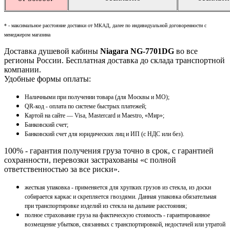
* - максимальное расстояние доставки от МКАД, далее по индивидуальной договоренности с
менеджером магазина
Доставка душевой кабины
Niagara NG-7701DG
во все
регионы России. Бесплатная доставка до склада транспортной
компании.
Удобные формы оплаты:
Наличными при получении товара (для Москвы и МО);
QR-код - оплата по системе быстрых платежей;
Картой на сайте — Visa, Mastercard и Maestro, «Мир»;
Банковский счет;
Банковский счет для юридических лиц и ИП (с НДС или без).
100% - гарантия получения груза точно в срок, с гарантией
сохранности, перевозки застрахованы «с полной
ответственностью за все риски».
жесткая упаковка - применяется для хрупких грузов из стекла, из доски
собирается каркас и скрепляется гвоздями. Данная упаковка обязательная
при транспортировке изделий из стекла на дальние расстояния;
полное страхование груза на фактическую стоимость - гарантированное
возмещение убытков, связанных с транспортировкой, недостачей или утратой