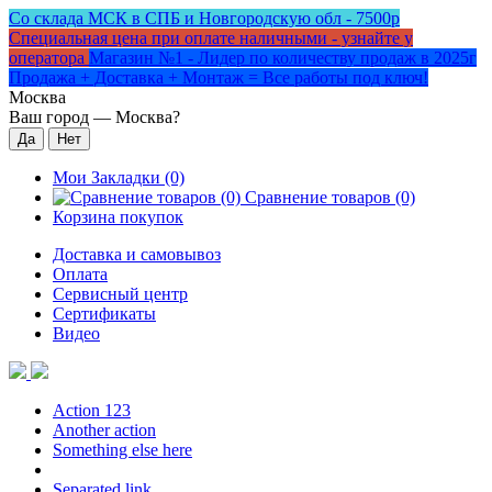
Со склада МСК в СПБ и Новгородскую обл - 7500р
Специальная цена при оплате наличными - узнайте у
оператора
Магазин №1 - Лидер по количеству продаж в 2025г
Продажа + Доставка + Монтаж = Все работы под ключ!
Москва
Ваш город —
Москва
?
Мои Закладки (0)
Сравнение товаров (0)
Корзина покупок
Доставка и самовывоз
Оплата
Сервисный центр
Сертификаты
Видео
Action 123
Another action
Something else here
Separated link