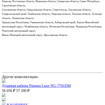
Хакасия; Ростовская область; Рязанская область; Самарская область; Санкт-Петербург;
Саратовская область;
Сахалинская область; Свердловская область; Севастополь; Смоленская область;
Ставропольский край; Тамбовская область; Тверская область; Томская область; Тульская
область; Тюменская область;
Удмуртская Республика; Ульяновская область; Хабаровский край; Ханты-Мансийский
автономный округ; Челябинская область; Чеченская Республика; Чувашская Республика;
Чукотский автономный округ;
Ямало-Ненецкий автономный округ; Ярославская область.
Другие комплектации:
Душевая кабина Niagara Luxe NG-7701DM
56 056 ₽
57 200 ₽
В КОРЗИНУ