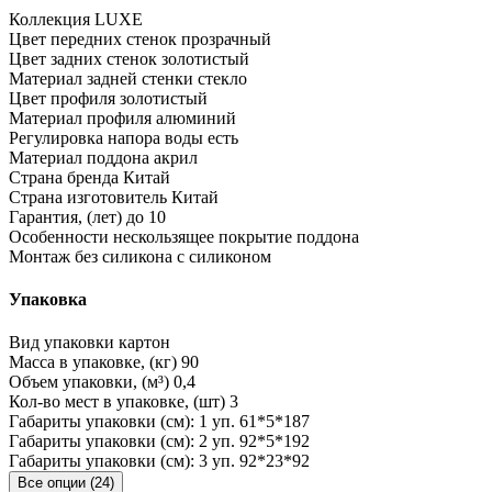
Коллекция
LUXE
Цвет передних стенок
прозрачный
Цвет задних стенок
золотистый
Материал задней стенки
стекло
Цвет профиля
золотистый
Материал профиля
алюминий
Регулировка напора воды
есть
Материал поддона
акрил
Страна бренда
Китай
Страна изготовитель
Китай
Гарантия, (лет)
до 10
Особенности
нескользящее покрытие поддона
Монтаж без силикона
с силиконом
Упаковка
Вид упаковки
картон
Масса в упаковке, (кг)
90
Объем упаковки, (м³)
0,4
Кол-во мест в упаковке, (шт)
3
Габариты упаковки (см): 1 уп.
61*5*187
Габариты упаковки (см): 2 уп.
92*5*192
Габариты упаковки (см): 3 уп.
92*23*92
Все опции (24)