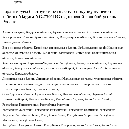
груза.
Гарантируем быструю и безопасную покупку душевой
кабины
Niagara NG-7701DG
с доставкой в любой уголок
России.
Алтайский край; Амурская область; Архангельская область; Астраханская область;
Белгородская область; Брянская область; Владимирская область; Волгоградская область;
Вологодская область;
Воронежская область; Еврейская автономная область; Забайкальский край; Ивановская
область; Иркутская область; Кабардино-Балкарская Республика; Калининградская
область; Калужская область;
Камчатский край; Карачаево-Черкесская Республика; Кемеровская область; Кировская
область; Костромская область; Краснодарский край; Красноярский край; Курганская
область; Курская область;
Ленинградская область; Липецкая область; Магаданская область; Мурманская область;
Ненецкий автономный округ; Нижегородская область; Новгородская область;
Новосибирская область; Омская область;
Оренбургская область; Орловская область; Пензенская область; Пермский край;
Приморский край; Псковская область; Республика Адыгея; Республика Алтай;
Республика Башкортостан; Республика Бурятия;
Республика Дагестан; Республика Ингушетия; Республика Калмыкия; Республика
Карелия; Республика Коми; Республика Крым; Республика Марий Эл; Республика
Мордовия; Республика Саха;
Республика Северная Осетия; Республика Татарстан; Республика Тыва; Республика