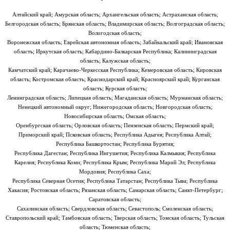
Алтайский край; Амурская область; Архангельская область; Астраханская область;
Белгородская область; Брянская область; Владимирская область; Волгоградская область;
Вологодская область;
Воронежская область; Еврейская автономная область; Забайкальский край; Ивановская
область; Иркутская область; Кабардино-Балкарская Республика; Калининградская
область; Калужская область;
Камчатский край; Карачаево-Черкесская Республика; Кемеровская область; Кировская
область; Костромская область; Краснодарский край; Красноярский край; Курганская
область; Курская область;
Ленинградская область; Липецкая область; Магаданская область; Мурманская область;
Ненецкий автономный округ; Нижегородская область; Новгородская область;
Новосибирская область; Омская область;
Оренбургская область; Орловская область; Пензенская область; Пермский край;
Приморский край; Псковская область; Республика Адыгея; Республика Алтай;
Республика Башкортостан; Республика Бурятия;
Республика Дагестан; Республика Ингушетия; Республика Калмыкия; Республика
Карелия; Республика Коми; Республика Крым; Республика Марий Эл; Республика
Мордовия; Республика Саха;
Республика Северная Осетия; Республика Татарстан; Республика Тыва; Республика
Хакасия; Ростовская область; Рязанская область; Самарская область; Санкт-Петербург;
Саратовская область;
Сахалинская область; Свердловская область; Севастополь; Смоленская область;
Ставропольский край; Тамбовская область; Тверская область; Томская область; Тульская
область; Тюменская область;