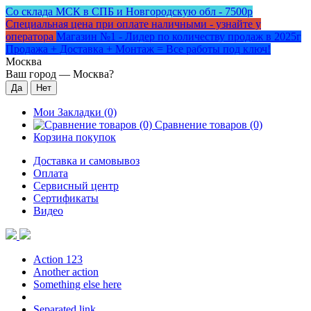
Со склада МСК в СПБ и Новгородскую обл - 7500р
Специальная цена при оплате наличными - узнайте у
оператора
Магазин №1 - Лидер по количеству продаж в 2025г
Продажа + Доставка + Монтаж = Все работы под ключ!
Москва
Ваш город —
Москва
?
Мои Закладки (0)
Сравнение товаров (0)
Корзина покупок
Доставка и самовывоз
Оплата
Сервисный центр
Сертификаты
Видео
Action 123
Another action
Something else here
Separated link