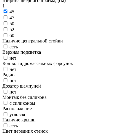
Ширина дверного проема, (см)
1
45
47
50
52
60
Наличие центральной стойки
есть
Верхняя подсветка
нет
Кол-во гидромассажных форсунок
нет
Радио
нет
Дозатор шампуней
нет
Монтаж без силикона
с силиконом
Расположение
угловая
Наличие крыши
есть
Цвет передних стенок