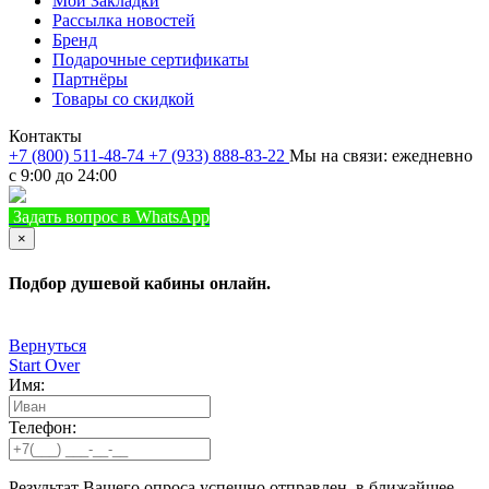
Мои Закладки
Рассылка новостей
Бренд
Подарочные сертификаты
Партнёры
Товары со скидкой
Контакты
+7 (800) 511-48-74
+7 (933) 888-83-22
Мы на связи: ежедневно
с 9:00 до 24:00
Задать вопрос в WhatsApp
+7 (933) 888-8322
Позвонить
×
Подбор душевой кабины онлайн.
Вернуться
Start Over
Имя:
Телефон:
Результат Вашего опроса успешно отправлен, в ближайшее