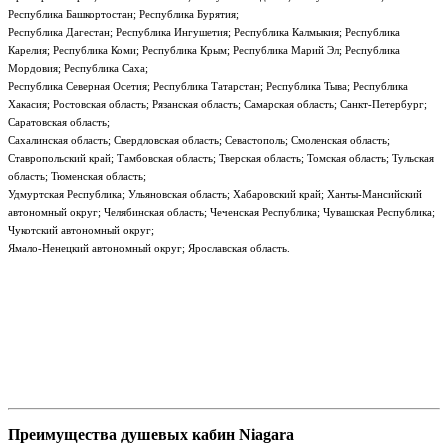
Республика Башкортостан; Республика Бурятия;
Республика Дагестан; Республика Ингушетия; Республика Калмыкия; Республика
Карелия; Республика Коми; Республика Крым; Республика Марий Эл; Республика
Мордовия; Республика Саха;
Республика Северная Осетия; Республика Татарстан; Республика Тыва; Республика
Хакасия; Ростовская область; Рязанская область; Самарская область; Санкт-Петербург;
Саратовская область;
Сахалинская область; Свердловская область; Севастополь; Смоленская область;
Ставропольский край; Тамбовская область; Тверская область; Томская область; Тульская
область; Тюменская область;
Удмуртская Республика; Ульяновская область; Хабаровский край; Ханты-Мансийский
автономный округ; Челябинская область; Чеченская Республика; Чувашская Республика;
Чукотский автономный округ;
Ямало-Ненецкий автономный округ; Ярославская область.
Преимущества душевых кабин Niagara