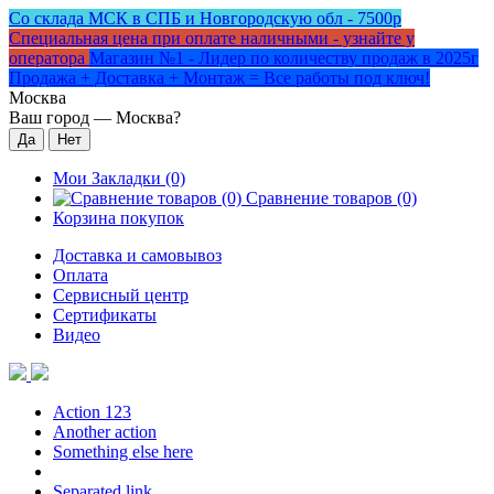
Со склада МСК в СПБ и Новгородскую обл - 7500р
Специальная цена при оплате наличными - узнайте у
оператора
Магазин №1 - Лидер по количеству продаж в 2025г
Продажа + Доставка + Монтаж = Все работы под ключ!
Москва
Ваш город —
Москва
?
Мои Закладки (0)
Сравнение товаров (0)
Корзина покупок
Доставка и самовывоз
Оплата
Сервисный центр
Сертификаты
Видео
Action 123
Another action
Something else here
Separated link