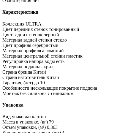
Озонотерапия
нет
Характеристики
Коллекция
ULTRA
Цвет передних стенок
тонированный
Цвет задних стенок
черный
Материал задней стенки
стекло
Цвет профиля
серебристый
Материал профиля
алюминий
Материал центральной стойки
пластик
Регулировка напора воды
есть
Материал поддона
акрил
Страна бренда
Китай
Страна изготовитель
Китай
Гарантия, (лет)
до 10
Особенности
нескользящее покрытие поддона
Монтаж без силикона
с силиконом
Упаковка
Вид упаковки
картон
Масса в упаковке, (кг)
79
Объем упаковки, (м³)
0,363
Кол-во мест в упаковке, (шт)
4