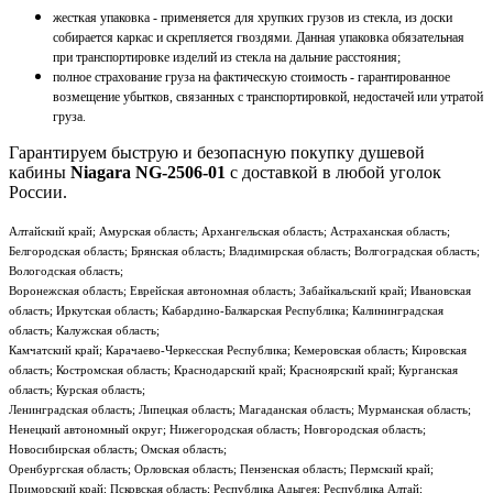
жесткая упаковка - применяется для хрупких грузов из стекла, из доски
собирается каркас и скрепляется гвоздями. Данная упаковка обязательная
при транспортировке изделий из стекла на дальние расстояния;
полное страхование груза на фактическую стоимость - гарантированное
возмещение убытков, связанных с транспортировкой, недостачей или утратой
груза.
Гарантируем быструю и безопасную покупку душевой
кабины
Niagara NG-2506-01
с доставкой в любой уголок
России.
Алтайский край; Амурская область; Архангельская область; Астраханская область;
Белгородская область; Брянская область; Владимирская область; Волгоградская область;
Вологодская область;
Воронежская область; Еврейская автономная область; Забайкальский край; Ивановская
область; Иркутская область; Кабардино-Балкарская Республика; Калининградская
область; Калужская область;
Камчатский край; Карачаево-Черкесская Республика; Кемеровская область; Кировская
область; Костромская область; Краснодарский край; Красноярский край; Курганская
область; Курская область;
Ленинградская область; Липецкая область; Магаданская область; Мурманская область;
Ненецкий автономный округ; Нижегородская область; Новгородская область;
Новосибирская область; Омская область;
Оренбургская область; Орловская область; Пензенская область; Пермский край;
Приморский край; Псковская область; Республика Адыгея; Республика Алтай;