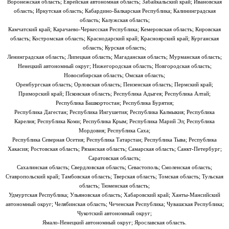
Воронежская область; Еврейская автономная область; Забайкальский край; Ивановская
область; Иркутская область; Кабардино-Балкарская Республика; Калининградская
область; Калужская область;
Камчатский край; Карачаево-Черкесская Республика; Кемеровская область; Кировская
область; Костромская область; Краснодарский край; Красноярский край; Курганская
область; Курская область;
Ленинградская область; Липецкая область; Магаданская область; Мурманская область;
Ненецкий автономный округ; Нижегородская область; Новгородская область;
Новосибирская область; Омская область;
Оренбургская область; Орловская область; Пензенская область; Пермский край;
Приморский край; Псковская область; Республика Адыгея; Республика Алтай;
Республика Башкортостан; Республика Бурятия;
Республика Дагестан; Республика Ингушетия; Республика Калмыкия; Республика
Карелия; Республика Коми; Республика Крым; Республика Марий Эл; Республика
Мордовия; Республика Саха;
Республика Северная Осетия; Республика Татарстан; Республика Тыва; Республика
Хакасия; Ростовская область; Рязанская область; Самарская область; Санкт-Петербург;
Саратовская область;
Сахалинская область; Свердловская область; Севастополь; Смоленская область;
Ставропольский край; Тамбовская область; Тверская область; Томская область; Тульская
область; Тюменская область;
Удмуртская Республика; Ульяновская область; Хабаровский край; Ханты-Мансийский
автономный округ; Челябинская область; Чеченская Республика; Чувашская Республика;
Чукотский автономный округ;
Ямало-Ненецкий автономный округ; Ярославская область.