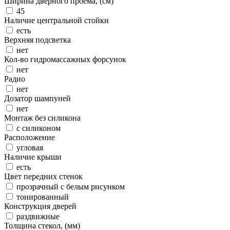
Ширина дверного проема, (см)
45
Наличие центральной стойки
есть
Верхняя подсветка
нет
Кол-во гидромассажных форсунок
нет
Радио
нет
Дозатор шампуней
нет
Монтаж без силикона
с силиконом
Расположение
угловая
Наличие крыши
есть
Цвет передних стенок
прозрачный с белым рисунком
тонированный
Конструкция дверей
раздвижные
Толщина стекол, (мм)