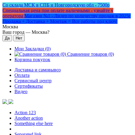
Со склада МСК в СПБ и Новгородскую обл - 7500р
Специальная цена при оплате наличными - узнайте у
оператора
Магазин №1 - Лидер по количеству продаж в 2025г
Продажа + Доставка + Монтаж = Все работы под ключ!
Москва
Ваш город —
Москва
?
Мои Закладки (0)
Сравнение товаров (0)
Корзина покупок
Доставка и самовывоз
Оплата
Сервисный центр
Сертификаты
Видео
Action 123
Another action
Something else here
Separated link