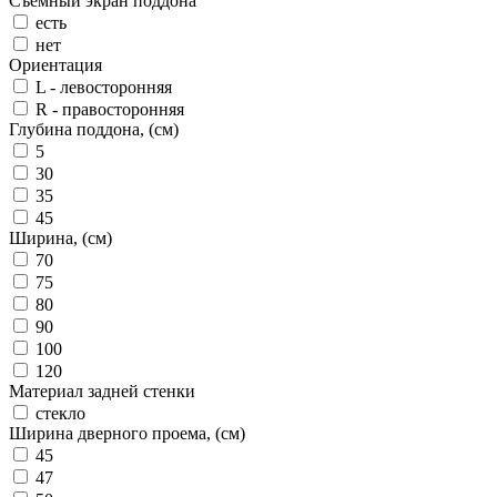
Съемный экран поддона
есть
нет
Ориентация
L - левосторонняя
R - правосторонняя
Глубина поддона, (см)
5
30
35
45
Ширина, (см)
70
75
80
90
100
120
Материал задней стенки
стекло
Ширина дверного проема, (см)
45
47