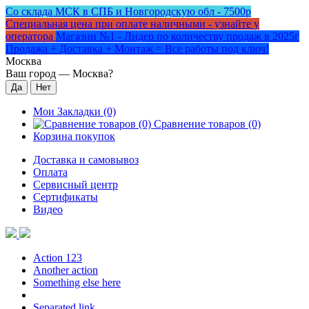
Со склада МСК в СПБ и Новгородскую обл - 7500р
Специальная цена при оплате наличными - узнайте у
оператора
Магазин №1 - Лидер по количеству продаж в 2025г
Продажа + Доставка + Монтаж = Все работы под ключ!
Москва
Ваш город —
Москва
?
Мои Закладки (0)
Сравнение товаров (0)
Корзина покупок
Доставка и самовывоз
Оплата
Сервисный центр
Сертификаты
Видео
Action 123
Another action
Something else here
Separated link