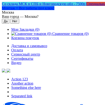
Со склада МСК в СПБ и Новгородскую обл - 7500р
Специальна
Монтаж = Все работы под ключ!
Москва
Ваш город —
Москва
?
Мои Закладки (0)
Сравнение товаров (0)
Корзина покупок
Доставка и самовывоз
Оплата
Сервисный центр
Сертификаты
Видео
Action 123
Another action
Something else here
Separated link