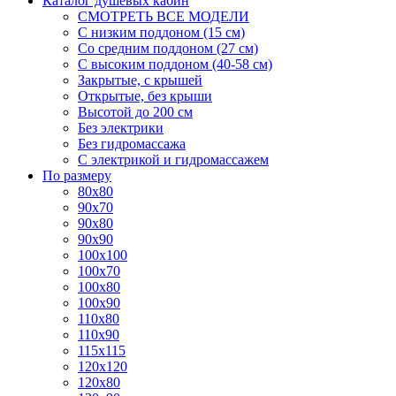
Каталог душевых кабин
СМОТРЕТЬ ВСЕ МОДЕЛИ
С низким поддоном (15 см)
Со средним поддоном (27 см)
С высоким поддоном (40-58 см)
Закрытые, с крышей
Открытые, без крыши
Высотой до 200 см
Без электрики
Без гидромассажа
С электрикой и гидромассажем
По размеру
80x80
90x70
90x80
90x90
100x100
100x70
100x80
100x90
110x80
110x90
115x115
120x120
120x80