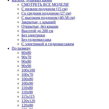
Каталог душевых кабин
СМОТРЕТЬ ВСЕ МОДЕЛИ
С низким поддоном (15 см)
Со средним поддоном (27 см)
С высоким поддоном (40-58 см)
Закрытые, с крышей
Открытые, без крыши
Высотой до 200 см
Без электрики
Без гидромассажа
С электрикой и гидромассажем
По размеру
80x80
90x70
90x80
90x90
100x100
100x70
100x80
100x90
110x80
110x90
115x115
120x120
120x80