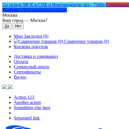
Со склада МСК в СПБ и Новгородскую обл - 7500р
Специальна
Монтаж = Все работы под ключ!
Москва
Ваш город —
Москва
?
Мои Закладки (0)
Сравнение товаров (0)
Корзина покупок
Доставка и самовывоз
Оплата
Сервисный центр
Сертификаты
Видео
Action 123
Another action
Something else here
Separated link