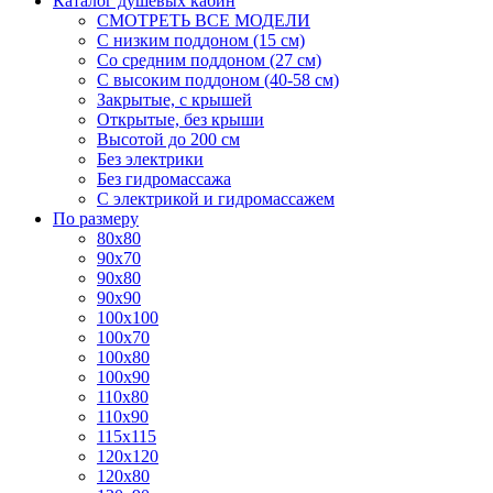
Каталог душевых кабин
СМОТРЕТЬ ВСЕ МОДЕЛИ
С низким поддоном (15 см)
Со средним поддоном (27 см)
С высоким поддоном (40-58 см)
Закрытые, с крышей
Открытые, без крыши
Высотой до 200 см
Без электрики
Без гидромассажа
С электрикой и гидромассажем
По размеру
80x80
90x70
90x80
90x90
100x100
100x70
100x80
100x90
110x80
110x90
115x115
120x120
120x80