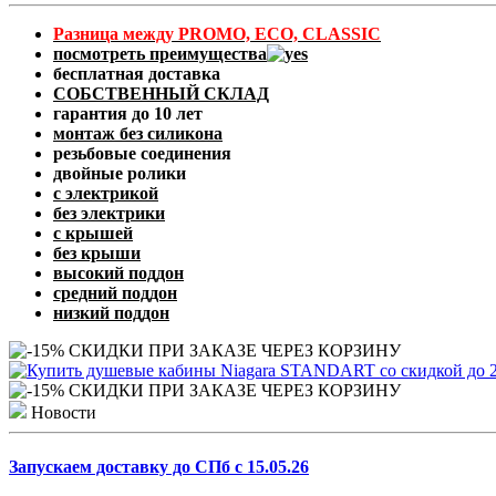
Разница между PROMO, ECO, CLASSIC
посмотреть преимущества
бесплатная доставка
СОБСТВЕННЫЙ СКЛАД
гарантия до 10 лет
монтаж без силикона
резьбовые соединения
двойные ролики
с электрикой
без электрики
с крышей
без крыши
высокий поддон
средний поддон
низкий поддон
Новости
Запускаем доставку до СПб с 15.05.26