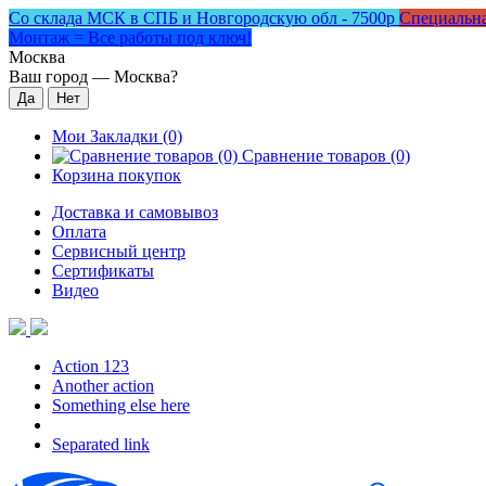
Со склада МСК в СПБ и Новгородскую обл - 7500р
Специальна
Монтаж = Все работы под ключ!
Москва
Ваш город —
Москва
?
Мои Закладки (0)
Сравнение товаров (0)
Корзина покупок
Доставка и самовывоз
Оплата
Сервисный центр
Сертификаты
Видео
Action 123
Another action
Something else here
Separated link