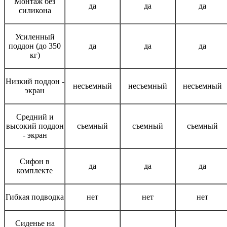
Монтаж без
да
да
да
силикона
Усиленный
поддон (до 350
да
да
да
кг)
Низкий поддон -
несъемный
несъемный
несъемный
экран
Средний и
высокий поддон
съемный
съемный
съемный
- экран
Сифон в
да
да
да
комплекте
Гибкая подводка
нет
нет
нет
Сиденье на