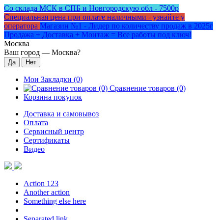
Со склада МСК в СПБ и Новгородскую обл - 7500р
Специальная цена при оплате наличными - узнайте у
оператора
Магазин №1 - Лидер по количеству продаж в 2025г
Продажа + Доставка + Монтаж = Все работы под ключ!
Москва
Ваш город —
Москва
?
Мои Закладки (0)
Сравнение товаров (0)
Корзина покупок
Доставка и самовывоз
Оплата
Сервисный центр
Сертификаты
Видео
Action 123
Another action
Something else here
Separated link