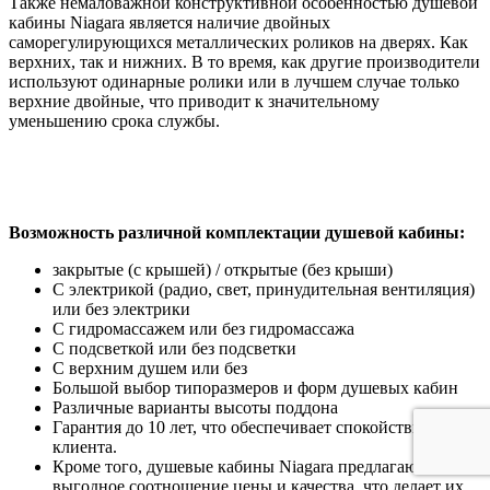
Также немаловажной конструктивной особенностью душевой
кабины Niagara является наличие двойных
саморегулирующихся металлических роликов на дверях. Как
верхних, так и нижних. В то время, как другие производители
используют одинарные ролики или в лучшем случае только
верхние двойные, что приводит к значительному
уменьшению срока службы.
Возможность различной комплектации душевой кабины:
закрытые (с крышей) / открытые (без крыши)
С электрикой (радио, свет, принудительная вентиляция)
или без электрики
С гидромассажем или без гидромассажа
С подсветкой или без подсветки
С верхним душем или без
Большой выбор типоразмеров и форм душевых кабин
Различные варианты высоты поддона
Гарантия до 10 лет, что обеспечивает спокойствие для
клиента.
Кроме того, душевые кабины Niagara предлагают
выгодное соотношение цены и качества, что делает их