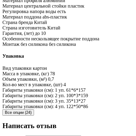
Материал профиля
алюминий
Материал центральной стойки
пластик
Регулировка напора воды
есть
Материал поддона
abs-пластик
Страна бренда
Китай
Страна изготовитель
Китай
Гарантия, (лет)
до 10
Особенности
нескользящее покрытие поддона
Монтаж без силикона
без силикона
Упаковка
Вид упаковки
картон
Масса в упаковке, (кг)
78
Объем упаковки, (м³)
0,7
Кол-во мест в упаковке, (шт)
4
Габариты упаковки (см): 1 уп.
61*6*157
Габариты упаковки (см): 2 уп.
100*3*159
Габариты упаковки (см): 3 уп.
35*13*27
Габариты упаковки (см): 4 уп.
122*50*86
Все опции (24)
Написать отзыв