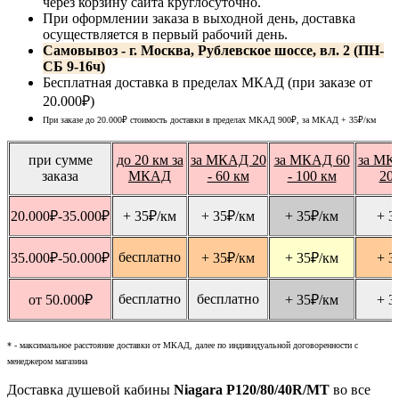
через корзину сайта круглосуточно.
При оформлении заказа в выходной день, доставка
осуществляется в первый рабочий день.
Самовывоз - г. Москва, Рублевское шоссе, вл. 2 (ПН-
СБ 9-16ч)
Бесплатная доставка в пределах МКАД (при заказе от
20.000₽)
При заказе до 20.000₽ стоимость доставки в пределах МКАД 900₽, за МКАД
+ 35
₽
/км
при сумме
до 20 км за
за МКАД 20
за МКАД 60
за МК
заказа
МКАД
- 60 км
- 100 км
20
20.000
₽
-35.000
₽
+ 35
₽
/км
+ 35
₽
/км
+ 35
₽
/км
+ 3
бесплатно
35.000
₽
-50.000
₽
+ 35
₽
/км
+ 35
₽
/км
+ 3
бесплатно
бесплатно
от 50.000
₽
+ 35
₽
/км
+ 3
* - максимальное расстояние доставки от МКАД, далее по индивидуальной договоренности с
менеджером магазина
Доставка душевой кабины
Niagara P120/80/40R/MT
во все