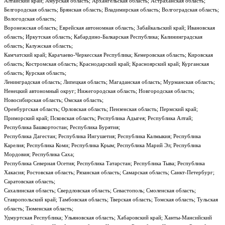
Алтайский край; Амурская область; Архангельская область; Астраханская область;
Белгородская область; Брянская область; Владимирская область; Волгоградская область;
Вологодская область;
Воронежская область; Еврейская автономная область; Забайкальский край; Ивановская
область; Иркутская область; Кабардино-Балкарская Республика; Калининградская
область; Калужская область;
Камчатский край; Карачаево-Черкесская Республика; Кемеровская область; Кировская
область; Костромская область; Краснодарский край; Красноярский край; Курганская
область; Курская область;
Ленинградская область; Липецкая область; Магаданская область; Мурманская область;
Ненецкий автономный округ; Нижегородская область; Новгородская область;
Новосибирская область; Омская область;
Оренбургская область; Орловская область; Пензенская область; Пермский край;
Приморский край; Псковская область; Республика Адыгея; Республика Алтай;
Республика Башкортостан; Республика Бурятия;
Республика Дагестан; Республика Ингушетия; Республика Калмыкия; Республика
Карелия; Республика Коми; Республика Крым; Республика Марий Эл; Республика
Мордовия; Республика Саха;
Республика Северная Осетия; Республика Татарстан; Республика Тыва; Республика
Хакасия; Ростовская область; Рязанская область; Самарская область; Санкт-Петербург;
Саратовская область;
Сахалинская область; Свердловская область; Севастополь; Смоленская область;
Ставропольский край; Тамбовская область; Тверская область; Томская область; Тульская
область; Тюменская область;
Удмуртская Республика; Ульяновская область; Хабаровский край; Ханты-Мансийский