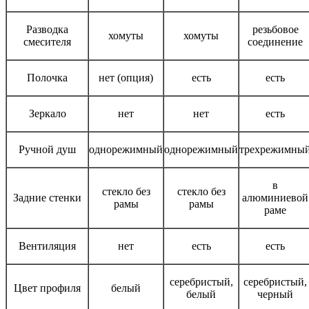
Разводка
резьбовое
хомуты
хомуты
смесителя
соединение
Полочка
нет (опция)
есть
есть
Зеркало
нет
нет
есть
Ручной душ
однорежимный
однорежимный
трехрежимны
в
стекло без
стекло без
Задние стенки
алюминиевой
рамы
рамы
раме
Вентиляция
нет
есть
есть
серебристый,
серебристый,
Цвет профиля
белый
белый
черный