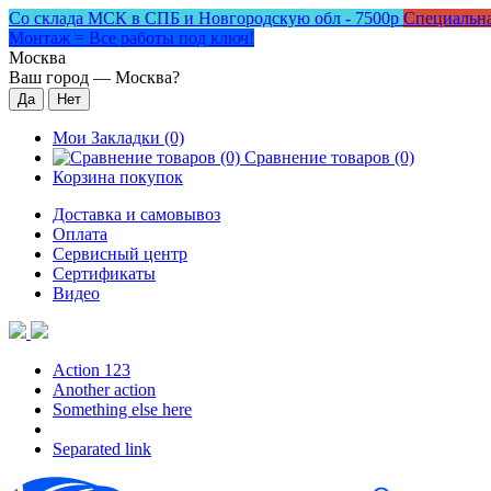
Со склада МСК в СПБ и Новгородскую обл - 7500р
Специальна
Монтаж = Все работы под ключ!
Москва
Ваш город —
Москва
?
Мои Закладки (0)
Сравнение товаров (0)
Корзина покупок
Доставка и самовывоз
Оплата
Сервисный центр
Сертификаты
Видео
Action 123
Another action
Something else here
Separated link