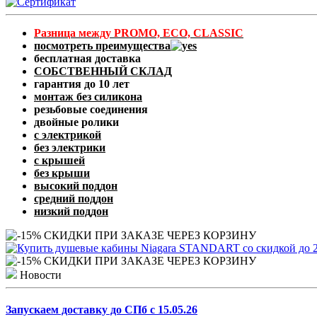
Разница между PROMO, ECO, CLASSIC
посмотреть преимущества
бесплатная доставка
СОБСТВЕННЫЙ СКЛАД
гарантия до 10 лет
монтаж без силикона
резьбовые соединения
двойные ролики
с электрикой
без электрики
с крышей
без крыши
высокий поддон
средний поддон
низкий поддон
Новости
Запускаем доставку до СПб с 15.05.26