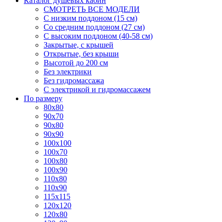
Каталог душевых кабин
СМОТРЕТЬ ВСЕ МОДЕЛИ
С низким поддоном (15 см)
Со средним поддоном (27 см)
С высоким поддоном (40-58 см)
Закрытые, с крышей
Открытые, без крыши
Высотой до 200 см
Без электрики
Без гидромассажа
С электрикой и гидромассажем
По размеру
80x80
90x70
90x80
90x90
100x100
100x70
100x80
100x90
110x80
110x90
115x115
120x120
120x80