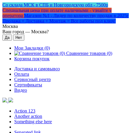
Со склада МСК в СПБ и Новгородскую обл - 7500р
Специальная цена при оплате наличными - узнайте у
оператора
Магазин №1 - Лидер по количеству продаж в 2025г
Продажа + Доставка + Монтаж = Все работы под ключ!
Москва
Ваш город —
Москва
?
Мои Закладки (0)
Сравнение товаров (0)
Корзина покупок
Доставка и самовывоз
Оплата
Сервисный центр
Сертификаты
Видео
Action 123
Another action
Something else here
Separated link