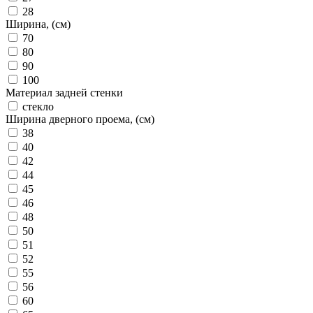
28
Ширина, (см)
70
80
90
100
Материал задней стенки
стекло
Ширина дверного проема, (см)
38
40
42
44
45
46
48
50
51
52
55
56
60