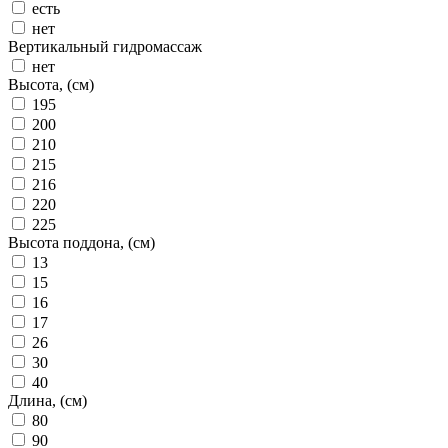
есть
нет
Вертикальный гидромассаж
нет
Высота, (см)
195
200
210
215
216
220
225
Высота поддона, (см)
13
15
16
17
26
30
40
Длина, (см)
80
90