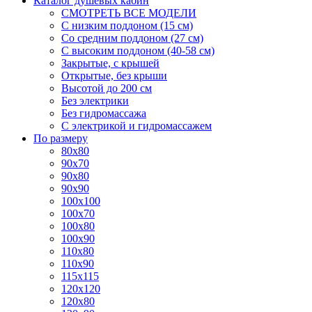
Каталог душевых кабин
СМОТРЕТЬ ВСЕ МОДЕЛИ
С низким поддоном (15 см)
Со средним поддоном (27 см)
С высоким поддоном (40-58 см)
Закрытые, с крышей
Открытые, без крыши
Высотой до 200 см
Без электрики
Без гидромассажа
С электрикой и гидромассажем
По размеру
80x80
90x70
90x80
90x90
100x100
100x70
100x80
100x90
110x80
110x90
115x115
120x120
120x80