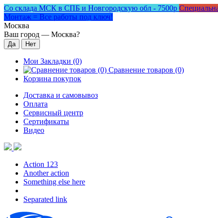
Со склада МСК в СПБ и Новгородскую обл - 7500р
Специальна
Монтаж = Все работы под ключ!
Москва
Ваш город —
Москва
?
Мои Закладки (0)
Сравнение товаров (0)
Корзина покупок
Доставка и самовывоз
Оплата
Сервисный центр
Сертификаты
Видео
Action 123
Another action
Something else here
Separated link