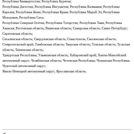
Республика Башкортостан; Республика Бурятия;
Республика Дагестан; Республика Ингушетия; Республика Калмыкия; Республика
Карелия; Республика Коми; Республика Крым; Республика Марий Эл; Республика
Мордовия; Республика Саха;
Республика Северная Осетия; Республика Татарстан; Республика Тыва; Республика
Хакасия; Ростовская область; Рязанская область; Самарская область; Санкт-Петербург;
Саратовская область;
Сахалинская область; Свердловская область; Севастополь; Смоленская область;
Ставропольский край; Тамбовская область; Тверская область; Томская область; Тульская
область; Тюменская область;
Удмуртская Республика; Ульяновская область; Хабаровский край; Ханты-Мансийский
автономный округ; Челябинская область; Чеченская Республика; Чувашская Республика;
Чукотский автономный округ;
Ямало-Ненецкий автономный округ; Ярославская область.