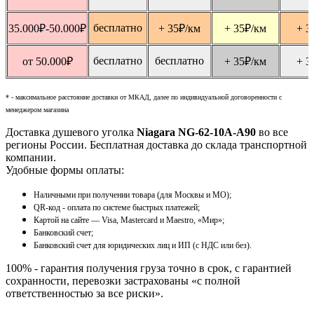
бесплатно
35.000
₽
-50.000
₽
+ 35
₽
/км
+ 35
₽
/км
+ 3
бесплатно
бесплатно
от 50.000
₽
+ 35
₽
/км
+ 3
* - максимальное расстояние доставки от МКАД, далее по индивидуальной договоренности с
менеджером магазина
Доставка душевого уголка
Niagara NG-62-10A-A90
во все
регионы России. Бесплатная доставка до склада транспортной
компании.
Удобные формы оплаты:
Наличными при получении товара (для Москвы и МО);
QR-код - оплата по системе быстрых платежей;
Картой на сайте — Visa, Mastercard и Maestro, «Мир»;
Банковский счет;
Банковский счет для юридических лиц и ИП (с НДС или без).
100% - гарантия получения груза точно в срок, с гарантией
сохранности, перевозки застрахованы «с полной
ответственностью за все риски».