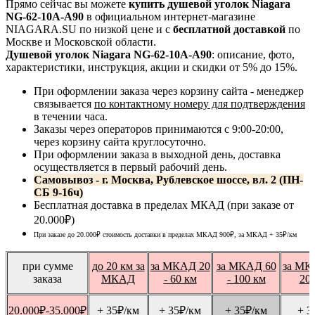
Прямо сейчас вы можете
купить душевой уголок Niagara
NG-62-10A-A90
в официальном интернет-магазине
NIAGARA.SU по низкой цене и с
бесплатной доставкой
по
Москве и Московской области.
Душевой уголок Niagara NG-62-10A-A90
: описание, фото,
характеристики, инструкция, акции и скидки от 5% до 15%.
При оформлении заказа через корзину сайта - менеджер
связывается
по контактному номеру для подтверждения
в течении часа.
Заказы через операторов принимаются с 9:00-20:00,
через корзину сайта круглосуточно.
При оформлении заказа в выходной день, доставка
осуществляется в первый рабочий день.
Самовывоз - г. Москва, Рублевское шоссе, вл. 2 (ПН-
СБ 9-16ч)
Бесплатная доставка в пределах МКАД (при заказе от
20.000₽)
При заказе до 20.000₽ стоимость доставки в пределах МКАД 900₽, за МКАД
+ 35
₽
/км
при сумме
до 20 км за
за МКАД 20
за МКАД 60
за МК
заказа
МКАД
- 60 км
- 100 км
20
20.000
₽
-35.000
₽
+ 35
₽
/км
+ 35
₽
/км
+ 35
₽
/км
+ 3