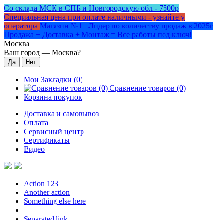
Со склада МСК в СПБ и Новгородскую обл - 7500р
Специальная цена при оплате наличными - узнайте у
оператора
Магазин №1 - Лидер по количеству продаж в 2025г
Продажа + Доставка + Монтаж = Все работы под ключ!
Москва
Ваш город —
Москва
?
Мои Закладки (0)
Сравнение товаров (0)
Корзина покупок
Доставка и самовывоз
Оплата
Сервисный центр
Сертификаты
Видео
Action 123
Another action
Something else here
Separated link