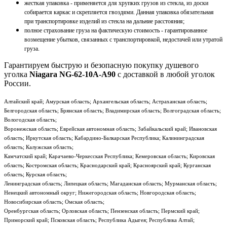
жесткая упаковка - применяется для хрупких грузов из стекла, из доски
собирается каркас и скрепляется гвоздями. Данная упаковка обязательная
при транспортировке изделий из стекла на дальние расстояния;
полное страхование груза на фактическую стоимость - гарантированное
возмещение убытков, связанных с транспортировкой, недостачей или утратой
груза.
Гарантируем быструю и безопасную покупку душевого
уголка
Niagara NG-62-10A-A90
с доставкой в любой уголок
России.
Алтайский край; Амурская область; Архангельская область; Астраханская область;
Белгородская область; Брянская область; Владимирская область; Волгоградская область;
Вологодская область;
Воронежская область; Еврейская автономная область; Забайкальский край; Ивановская
область; Иркутская область; Кабардино-Балкарская Республика; Калининградская
область; Калужская область;
Камчатский край; Карачаево-Черкесская Республика; Кемеровская область; Кировская
область; Костромская область; Краснодарский край; Красноярский край; Курганская
область; Курская область;
Ленинградская область; Липецкая область; Магаданская область; Мурманская область;
Ненецкий автономный округ; Нижегородская область; Новгородская область;
Новосибирская область; Омская область;
Оренбургская область; Орловская область; Пензенская область; Пермский край;
Приморский край; Псковская область; Республика Адыгея; Республика Алтай;