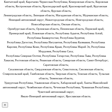
Камчатский край; Карачаево-Черкесская Республика; Кемеровская область; Кировская
область; Костромская область; Краснодарский край; Красноярский край; Курганская
область; Курская область;
Ленинградская область; Липецкая область; Магаданская область; Мурманская область;
Ненецкий автономный округ; Нижегородская область; Новгородская область;
Новосибирская область; Омская область;
Оренбургская область; Орловская область; Пензенская область; Пермский край;
Приморский край; Псковская область; Республика Адыгея; Республика Алтай;
Республика Башкортостан; Республика Бурятия;
Республика Дагестан; Республика Ингушетия; Республика Калмыкия; Республика
Карелия; Республика Коми; Республика Крым; Республика Марий Эл; Республика
Мордовия; Республика Саха;
Республика Северная Осетия; Республика Татарстан; Республика Тыва; Республика
Хакасия; Ростовская область; Рязанская область; Самарская область; Санкт-Петербург;
Саратовская область;
Сахалинская область; Свердловская область; Севастополь; Смоленская область;
Ставропольский край; Тамбовская область; Тверская область; Томская область; Тульская
область; Тюменская область;
Удмуртская Республика; Ульяновская область; Хабаровский край; Ханты-Мансийский
автономный округ; Челябинская область; Чеченская Республика; Чувашская Республика;
Чукотский автономный округ;
Ямало-Ненецкий автономный округ; Ярославская область.
×