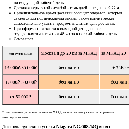
на следующий рабочий день.
Доставка курьерской службой - семь дней в неделю с 9-22 ч.
Приблизительное время доставки сообщит оператор, который
свяжется для подтверждения заказа. Также клиент может
самостоятельно указать предпочтительный день доставки.
При оформлении заказа в выходной день, доставка
осуществляется в течении 48 часов в первый рабочий день.
Самовывоз.
Москва и до 20 км за МКАД
за МКАД 20 -
при сумме заказа
бесплатно
13.000
₽
-35.000
₽
+ 35
₽
/к
бесплатно
бесплатн
35.000
₽
-50.000
₽
бесплатно
бесплатн
от 50.000
₽
* - максимальное расстояние доставки от МКАД, далее по индивидуальной договоренности с
менеджером магазина
Доставка душевого уголка
Niagara NG-008-14Q
во все