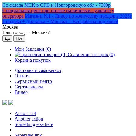
Со склада МСК в СПБ и Новгородскую обл - 7500р
Специальная цена при оплате наличными - узнайте у
оператора
Магазин №1 - Лидер по количеству продаж в 2025г
Продажа + Доставка + Монтаж = Все работы под ключ!
Москва
Ваш город —
Москва
?
Мои Закладки (0)
Сравнение товаров (0)
Корзина покупок
Доставка и самовывоз
Оплата
Сервисный центр
Сертификаты
Видео
Action 123
Another action
Something else here
Separated link