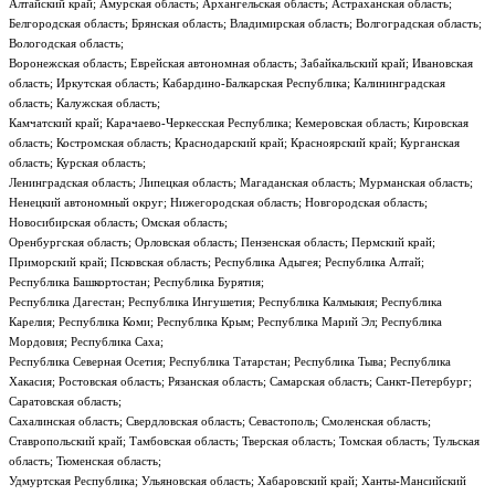
Алтайский край; Амурская область; Архангельская область; Астраханская область;
Белгородская область; Брянская область; Владимирская область; Волгоградская область;
Вологодская область;
Воронежская область; Еврейская автономная область; Забайкальский край; Ивановская
область; Иркутская область; Кабардино-Балкарская Республика; Калининградская
область; Калужская область;
Камчатский край; Карачаево-Черкесская Республика; Кемеровская область; Кировская
область; Костромская область; Краснодарский край; Красноярский край; Курганская
область; Курская область;
Ленинградская область; Липецкая область; Магаданская область; Мурманская область;
Ненецкий автономный округ; Нижегородская область; Новгородская область;
Новосибирская область; Омская область;
Оренбургская область; Орловская область; Пензенская область; Пермский край;
Приморский край; Псковская область; Республика Адыгея; Республика Алтай;
Республика Башкортостан; Республика Бурятия;
Республика Дагестан; Республика Ингушетия; Республика Калмыкия; Республика
Карелия; Республика Коми; Республика Крым; Республика Марий Эл; Республика
Мордовия; Республика Саха;
Республика Северная Осетия; Республика Татарстан; Республика Тыва; Республика
Хакасия; Ростовская область; Рязанская область; Самарская область; Санкт-Петербург;
Саратовская область;
Сахалинская область; Свердловская область; Севастополь; Смоленская область;
Ставропольский край; Тамбовская область; Тверская область; Томская область; Тульская
область; Тюменская область;
Удмуртская Республика; Ульяновская область; Хабаровский край; Ханты-Мансийский