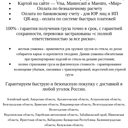
Картой на сайте — Visa, Mastercard и Maestro, «Мир»
Оплата по безналичному расчету
Оплата по банковскому счету - для ЮР лиц и ИП
QR-код - оплата по системе быстрых платежей
100% - гарантия получения груза точно в срок, с гарантией
сохранности, перевозки застрахованы «с полной
ответственностью за все риски».
жесткая упаковка - применяется для хрупких грузов из стекла, из доски
собирается каркас и скрепляется гвоздями. Данная упаковка обязательная
при транспортировке изделий из стекла на дальние расстояния;
полное страхование груза на фактическую стоимость - гарантированное
возмещение убытков, связанных с транспортировкой, недостачей или утратой
груза.
Гарантируем быструю и безопасную покупку
с доставкой в
любой уголок России.
Алтайский край; Амурская область; Архангельская область; Астраханская область;
Белгородская область; Брянская область; Владимирская область; Волгоградская область;
Вологодская область;
Воронежская область; Еврейская автономная область; Забайкальский край; Ивановская
область; Иркутская область; Кабардино-Балкарская Республика; Калининградская
область; Калужская область;