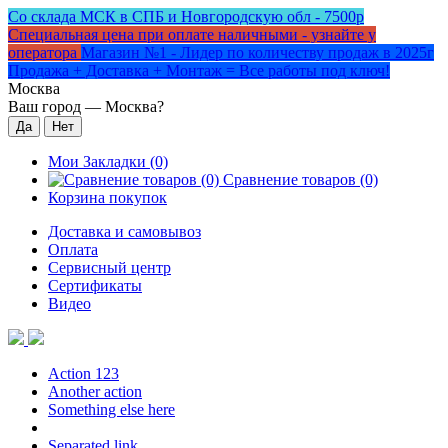
Со склада МСК в СПБ и Новгородскую обл - 7500р
Специальная цена при оплате наличными - узнайте у
оператора
Магазин №1 - Лидер по количеству продаж в 2025г
Продажа + Доставка + Монтаж = Все работы под ключ!
Москва
Ваш город —
Москва
?
Мои Закладки (0)
Сравнение товаров (0)
Корзина покупок
Доставка и самовывоз
Оплата
Сервисный центр
Сертификаты
Видео
Action 123
Another action
Something else here
Separated link