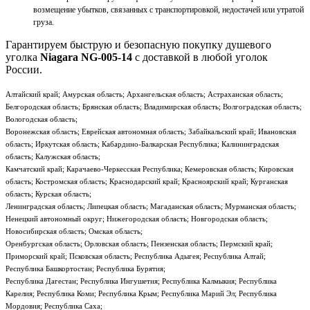
возмещение убытков, связанных с транспортировкой, недостачей или утратой
груза.
Гарантируем быструю и безопасную покупку душевого
уголка
Niagara NG-005-14
с доставкой в любой уголок
России.
Алтайский край; Амурская область; Архангельская область; Астраханская область;
Белгородская область; Брянская область; Владимирская область; Волгоградская область;
Вологодская область;
Воронежская область; Еврейская автономная область; Забайкальский край; Ивановская
область; Иркутская область; Кабардино-Балкарская Республика; Калининградская
область; Калужская область;
Камчатский край; Карачаево-Черкесская Республика; Кемеровская область; Кировская
область; Костромская область; Краснодарский край; Красноярский край; Курганская
область; Курская область;
Ленинградская область; Липецкая область; Магаданская область; Мурманская область;
Ненецкий автономный округ; Нижегородская область; Новгородская область;
Новосибирская область; Омская область;
Оренбургская область; Орловская область; Пензенская область; Пермский край;
Приморский край; Псковская область; Республика Адыгея; Республика Алтай;
Республика Башкортостан; Республика Бурятия;
Республика Дагестан; Республика Ингушетия; Республика Калмыкия; Республика
Карелия; Республика Коми; Республика Крым; Республика Марий Эл; Республика
Мордовия; Республика Саха;