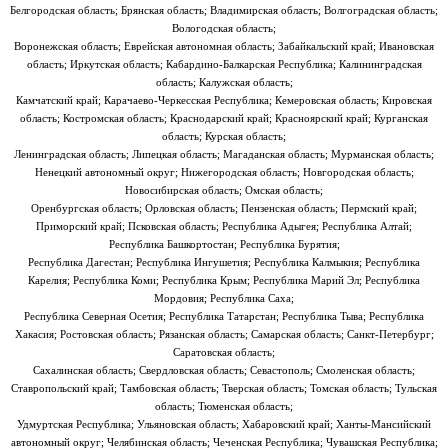
Белгородская область; Брянская область; Владимирская область; Волгоградская область;
Вологодская область;
Воронежская область; Еврейская автономная область; Забайкальский край; Ивановская
область; Иркутская область; Кабардино-Балкарская Республика; Калининградская
область; Калужская область;
Камчатский край; Карачаево-Черкесская Республика; Кемеровская область; Кировская
область; Костромская область; Краснодарский край; Красноярский край; Курганская
область; Курская область;
Ленинградская область; Липецкая область; Магаданская область; Мурманская область;
Ненецкий автономный округ; Нижегородская область; Новгородская область;
Новосибирская область; Омская область;
Оренбургская область; Орловская область; Пензенская область; Пермский край;
Приморский край; Псковская область; Республика Адыгея; Республика Алтай;
Республика Башкортостан; Республика Бурятия;
Республика Дагестан; Республика Ингушетия; Республика Калмыкия; Республика
Карелия; Республика Коми; Республика Крым; Республика Марий Эл; Республика
Мордовия; Республика Саха;
Республика Северная Осетия; Республика Татарстан; Республика Тыва; Республика
Хакасия; Ростовская область; Рязанская область; Самарская область; Санкт-Петербург;
Саратовская область;
Сахалинская область; Свердловская область; Севастополь; Смоленская область;
Ставропольский край; Тамбовская область; Тверская область; Томская область; Тульская
область; Тюменская область;
Удмуртская Республика; Ульяновская область; Хабаровский край; Ханты-Мансийский
автономный округ; Челябинская область; Чеченская Республика; Чувашская Республика;