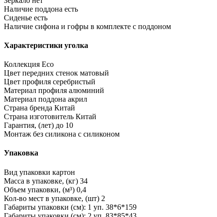
Зеркало
нет
Наличие поддона
есть
Сиденье
есть
Наличие сифона и гофры
в комплекте с поддоном
Характеристики уголка
Коллекция
Eco
Цвет передних стенок
матовый
Цвет профиля
серебристый
Материал профиля
алюминий
Материал поддона
акрил
Страна бренда
Китай
Страна изготовитель
Китай
Гарантия, (лет)
до 10
Монтаж без силикона
с силиконом
Упаковка
Вид упаковки
картон
Масса в упаковке, (кг)
34
Объем упаковки, (м³)
0,4
Кол-во мест в упаковке, (шт)
2
Габариты упаковки (см): 1 уп.
38*6*159
Габариты упаковки (см): 2 уп.
83*85*43