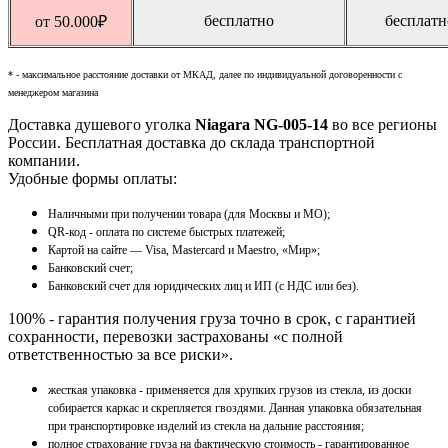
бесплатно
бесплатн
от 50.000
₽
* - максимальное расстояние доставки от МКАД, далее по индивидуальной договоренности с
менеджером магазина
Доставка душевого уголка
Niagara NG-005-14
во все регионы
России. Бесплатная доставка до склада транспортной
компании.
Удобные формы оплаты:
Наличными при получении товара (для Москвы и МО);
QR-код - оплата по системе быстрых платежей;
Картой на сайте — Visa, Mastercard и Maestro, «Мир»;
Банковский счет;
Банковский счет для юридических лиц и ИП (с НДС или без).
100% - гарантия получения груза точно в срок, с гарантией
сохранности, перевозки застрахованы «с полной
ответственностью за все риски».
жесткая упаковка - применяется для хрупких грузов из стекла, из доски
собирается каркас и скрепляется гвоздями. Данная упаковка обязательная
при транспортировке изделий из стекла на дальние расстояния;
полное страхование груза на фактическую стоимость - гарантированное