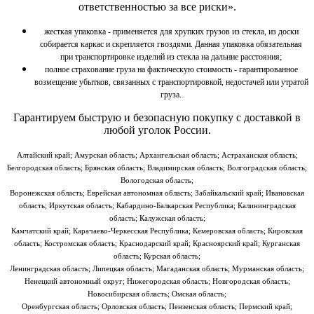
ответственностью за все риски».
жесткая упаковка - применяется для хрупких грузов из стекла, из доски
собирается каркас и скрепляется гвоздями. Данная упаковка обязательная
при транспортировке изделий из стекла на дальние расстояния;
полное страхование груза на фактическую стоимость - гарантированное
возмещение убытков, связанных с транспортировкой, недостачей или утратой
груза.
Гарантируем быструю и безопасную покупку
с доставкой в
любой уголок России.
Алтайский край; Амурская область; Архангельская область; Астраханская область;
Белгородская область; Брянская область; Владимирская область; Волгоградская область;
Вологодская область;
Воронежская область; Еврейская автономная область; Забайкальский край; Ивановская
область; Иркутская область; Кабардино-Балкарская Республика; Калининградская
область; Калужская область;
Камчатский край; Карачаево-Черкесская Республика; Кемеровская область; Кировская
область; Костромская область; Краснодарский край; Красноярский край; Курганская
область; Курская область;
Ленинградская область; Липецкая область; Магаданская область; Мурманская область;
Ненецкий автономный округ; Нижегородская область; Новгородская область;
Новосибирская область; Омская область;
Оренбургская область; Орловская область; Пензенская область; Пермский край;