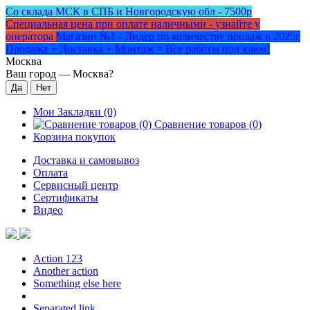
Со склада МСК в СПБ и Новгородскую обл - 7500р
Специальная цена при оплате наличными - узнайте у
оператора
Магазин №1 - Лидер по количеству продаж в 2025г
Продажа + Доставка + Монтаж = Все работы под ключ!
Москва
Ваш город —
Москва
?
Мои Закладки (0)
Сравнение товаров (0)
Корзина покупок
Доставка и самовывоз
Оплата
Сервисный центр
Сертификаты
Видео
Action 123
Another action
Something else here
Separated link