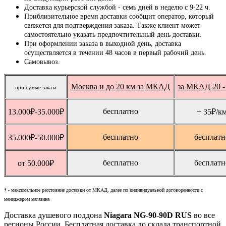
Доставка курьерской службой - семь дней в неделю с 9-22 ч.
Приблизительное время доставки сообщит оператор, который
свяжется для подтверждения заказа. Также клиент может
самостоятельно указать предпочтительный день доставки.
При оформлении заказа в выходной день, доставка
осуществляется в течении 48 часов в первый рабочий день.
Самовывоз.
Москва и до 20 км за МКАД
за МКАД 20 -
при сумме заказа
бесплатно
13.000
₽
-35.000
₽
+ 35
₽
/к
бесплатно
бесплатн
35.000
₽
-50.000
₽
бесплатно
бесплатн
от 50.000
₽
* - максимальное расстояние доставки от МКАД, далее по индивидуальной договоренности с
менеджером магазина
Доставка душевого поддона
Niagara NG-90-90D RUS
во все
регионы России. Бесплатная доставка до склада транспортной