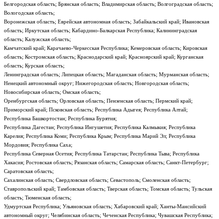
Белгородская область; Брянская область; Владимирская область; Волгоградская область;
Вологодская область;
Воронежская область; Еврейская автономная область; Забайкальский край; Ивановская
область; Иркутская область; Кабардино-Балкарская Республика; Калининградская
область; Калужская область;
Камчатский край; Карачаево-Черкесская Республика; Кемеровская область; Кировская
область; Костромская область; Краснодарский край; Красноярский край; Курганская
область; Курская область;
Ленинградская область; Липецкая область; Магаданская область; Мурманская область;
Ненецкий автономный округ; Нижегородская область; Новгородская область;
Новосибирская область; Омская область;
Оренбургская область; Орловская область; Пензенская область; Пермский край;
Приморский край; Псковская область; Республика Адыгея; Республика Алтай;
Республика Башкортостан; Республика Бурятия;
Республика Дагестан; Республика Ингушетия; Республика Калмыкия; Республика
Карелия; Республика Коми; Республика Крым; Республика Марий Эл; Республика
Мордовия; Республика Саха;
Республика Северная Осетия; Республика Татарстан; Республика Тыва; Республика
Хакасия; Ростовская область; Рязанская область; Самарская область; Санкт-Петербург;
Саратовская область;
Сахалинская область; Свердловская область; Севастополь; Смоленская область;
Ставропольский край; Тамбовская область; Тверская область; Томская область; Тульская
область; Тюменская область;
Удмуртская Республика; Ульяновская область; Хабаровский край; Ханты-Мансийский
автономный округ; Челябинская область; Чеченская Республика; Чувашская Республика;