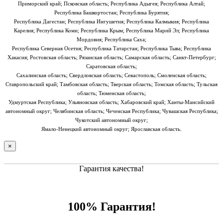
Приморский край; Псковская область; Республика Адыгея; Республика Алтай;
Республика Башкортостан; Республика Бурятия;
Республика Дагестан; Республика Ингушетия; Республика Калмыкия; Республика
Карелия; Республика Коми; Республика Крым; Республика Марий Эл; Республика
Мордовия; Республика Саха;
Республика Северная Осетия; Республика Татарстан; Республика Тыва; Республика
Хакасия; Ростовская область; Рязанская область; Самарская область; Санкт-Петербург;
Саратовская область;
Сахалинская область; Свердловская область; Севастополь; Смоленская область;
Ставропольский край; Тамбовская область; Тверская область; Томская область; Тульская
область; Тюменская область;
Удмуртская Республика; Ульяновская область; Хабаровский край; Ханты-Мансийский
автономный округ; Челябинская область; Чеченская Республика; Чувашская Республика;
Чукотский автономный округ;
Ямало-Ненецкий автономный округ; Ярославская область.
×
Гарантия качества!
100% Гарантия!