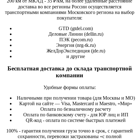
200 км от МКАД - 35 ₽/км, на более удаленные расстояние
доставка во все регионы России осуществляется
транспортными компаниями Московского региона на выбор
покупателя:
GTD (
gtdel.com
)
Деловые Линии (
dellin.ru
)
ПЭК (
pecom.ru
)
Энергия (
nrg-tk.ru
)
ЖелДорЭкспедиция (
jde.ru
)
и другие
Бесплатная доставка до склада транспортной
компании
Удобные формы оплаты:
Наличными при получении товара (для Москвы и МО)
Картой на сайте — Visa, Mastercard и Maestro, «Мир»
Оплата по безналичному расчету
Оплата по банковскому счету - для ЮР лиц и ИП
QR-код - оплата по системе быстрых платежей
100% - гарантия получения груза точно в срок, с гарантией
сохранности, перевозки застрахованы «с полной