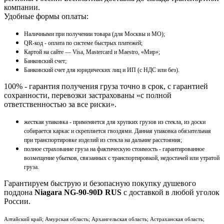
компании.
Удобные формы оплаты:
Наличными при получении товара (для Москвы и МО);
QR-код - оплата по системе быстрых платежей;
Картой на сайте — Visa, Mastercard и Maestro, «Мир»;
Банковский счет;
Банковский счет для юридических лиц и ИП (с НДС или без).
100% - гарантия получения груза точно в срок, с гарантией
сохранности, перевозки застрахованы «с полной
ответственностью за все риски».
жесткая упаковка - применяется для хрупких грузов из стекла, из доски
собирается каркас и скрепляется гвоздями. Данная упаковка обязательная
при транспортировке изделий из стекла на дальние расстояния;
полное страхование груза на фактическую стоимость - гарантированное
возмещение убытков, связанных с транспортировкой, недостачей или утратой
груза.
Гарантируем быструю и безопасную покупку душевого
поддона
Niagara NG-90-90D RUS
с доставкой в любой уголок
России.
Алтайский край; Амурская область; Архангельская область; Астраханская область;