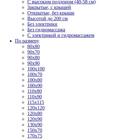
С высоким поддоном (40-58 см)
Закрытые, с крышей
Открытые, без крыши
Высотой до 200 см
Без электрики
Без гидромассажа
С электрикой и гидромассажем
По размеру
80x80
90x70
90x80
90x90
100x100
100x70
100x80
100x90
110x80
110x90
115x115
120x120
120x80
120x90
130x90
150x70
170x75