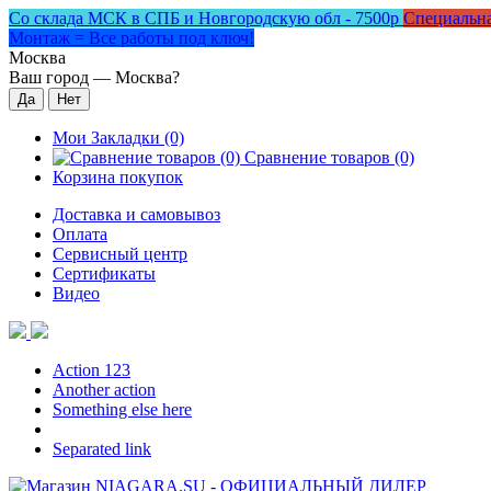
Со склада МСК в СПБ и Новгородскую обл - 7500р
Специальна
Монтаж = Все работы под ключ!
Москва
Ваш город —
Москва
?
Мои Закладки (0)
Сравнение товаров (0)
Корзина покупок
Доставка и самовывоз
Оплата
Сервисный центр
Сертификаты
Видео
Action 123
Another action
Something else here
Separated link