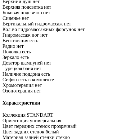
Верхний душ
нет
Верхняя подсветка
нет
Боковая подсветка
нет
Сиденье
нет
Вертикальный гидромассаж
нет
Кол-во гидромассажных форсунок
нет
Гидромассаж ног
нет
Вентиляция
есть
Радио
нет
Полочка
есть
Зеркало
есть
Дозатор шампуней
нет
Турецкая баня
нет
Наличие поддона
есть
Сифон
есть в комплекте
Хромотерапия
нет
Озонотерапия
нет
Характеристики
Коллекция
STANDART
Ориентация
универсальная
Цвет передних стенок
прозрачный
Цвет задних стенок
белый
Материал задней стенки
стекло