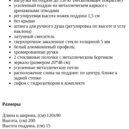
нагрузка на поддон до 350 кг (нескользящее покрытие)
усиленный поддон на металлическом каркасе с
дренажными отводами
регулируемая высота ножек поддона 1,5 см
без крыши
штанга для ручного душа (регулировка по высоте и углу
наклона)
латунный смеситель
сверхпрочное закаленное стекло толщиной 5 мм
белый алюминиевый профиль;
хромированные ручки
2 стеклянные полочки с металлическим бортиком
зеркало (размером 20*48 см)
усиленные металлические петли
расположение слива на поддоне: по центру, ближе к
задней стенке
сифон с гидрозатвором в комплекте
Размеры
Длина и ширина, (см)
120x90
Высота, (см)
200
Высота поддона, (см)
15