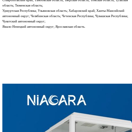
Ставропольский край; Тамбовская область; Тверская область; Томская область; Тульская
область; Тюменская область;
Удмуртская Республика; Ульяновская область; Хабаровский край; Ханты-Мансийский
автономный округ; Челябинская область; Чеченская Республика; Чувашская Республика;
Чукотский автономный округ;
Ямало-Ненецкий автономный округ; Ярославская область.