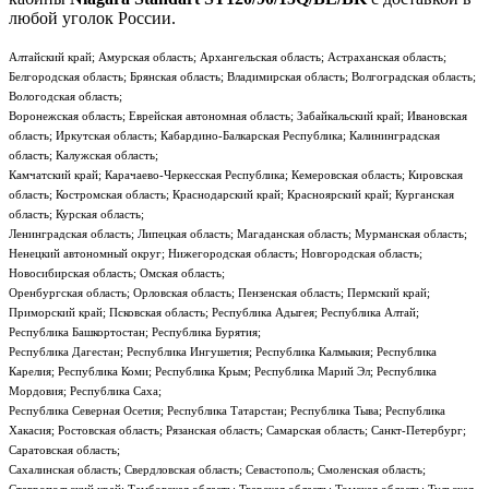
любой уголок России.
Алтайский край; Амурская область; Архангельская область; Астраханская область;
Белгородская область; Брянская область; Владимирская область; Волгоградская область;
Вологодская область;
Воронежская область; Еврейская автономная область; Забайкальский край; Ивановская
область; Иркутская область; Кабардино-Балкарская Республика; Калининградская
область; Калужская область;
Камчатский край; Карачаево-Черкесская Республика; Кемеровская область; Кировская
область; Костромская область; Краснодарский край; Красноярский край; Курганская
область; Курская область;
Ленинградская область; Липецкая область; Магаданская область; Мурманская область;
Ненецкий автономный округ; Нижегородская область; Новгородская область;
Новосибирская область; Омская область;
Оренбургская область; Орловская область; Пензенская область; Пермский край;
Приморский край; Псковская область; Республика Адыгея; Республика Алтай;
Республика Башкортостан; Республика Бурятия;
Республика Дагестан; Республика Ингушетия; Республика Калмыкия; Республика
Карелия; Республика Коми; Республика Крым; Республика Марий Эл; Республика
Мордовия; Республика Саха;
Республика Северная Осетия; Республика Татарстан; Республика Тыва; Республика
Хакасия; Ростовская область; Рязанская область; Самарская область; Санкт-Петербург;
Саратовская область;
Сахалинская область; Свердловская область; Севастополь; Смоленская область;