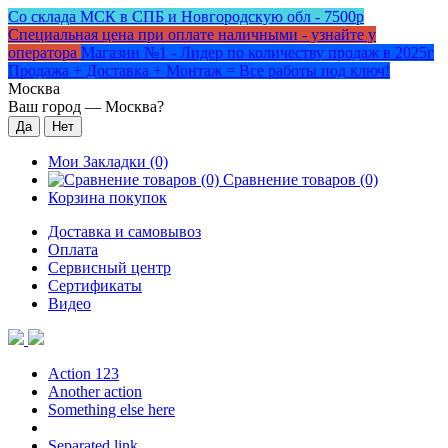
Со склада МСК в СПБ и Новгородскую обл - 7500р
Специальная цена при оплате наличными - узнайте у
оператора
Магазин №1 - Лидер по количеству продаж в 2025г
Продажа + Доставка + Монтаж = Все работы под ключ!
Москва
Ваш город —
Москва
?
Мои Закладки (0)
Сравнение товаров (0)
Корзина покупок
Доставка и самовывоз
Оплата
Сервисный центр
Сертификаты
Видео
Action 123
Another action
Something else here
Separated link