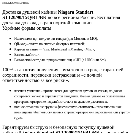
менеджером магазина
Доставка душевой кабины
Niagara Standart
ST120/90/15Q/BL/BK
во все регионы России. Бесплатная
доставка до склада транспортной компании.
Удобные формы оплаты:
Наличными при получении товара (для Москвы и МО);
QR-код - оплата по системе быстрых платежей;
Картой на сайте — Visa, Mastercard и Maestro, «Мир»;
Банковский счет;
Банковский счет для юридических лиц и ИП (с НДС или без).
100% - гарантия получения груза точно в срок, с гарантией
сохранности, перевозки застрахованы «с полной
ответственностью за все риски».
жесткая упаковка - применяется для хрупких грузов из стекла, из доски
собирается каркас и скрепляется гвоздями. Данная упаковка обязательная
при транспортировке изделий из стекла на дальние расстояния;
полное страхование груза на фактическую стоимость - гарантированное
возмещение убытков, связанных с транспортировкой, недостачей или утратой
груза.
Гарантируем быструю и безопасную покупку душевой
кабины
Niagara Standart ST120/90/15Q/BL/BK
с доставкой в