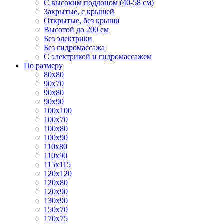
С высоким поддоном (40-58 см)
Закрытые, с крышей
Открытые, без крыши
Высотой до 200 см
Без электрики
Без гидромассажа
С электрикой и гидромассажем
По размеру
80x80
90x70
90x80
90x90
100x100
100x70
100x80
100x90
110x80
110x90
115x115
120x120
120x80
120x90
130x90
150x70
170x75