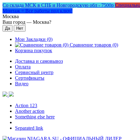
Со склада МСК в СПБ и Новгородскую обл - 7500р
Специальна
Монтаж = Все работы под ключ!
Москва
Ваш город —
Москва
?
Мои Закладки (0)
Сравнение товаров (0)
Корзина покупок
Доставка и самовывоз
Оплата
Сервисный центр
Сертификаты
Видео
Action 123
Another action
Something else here
Separated link