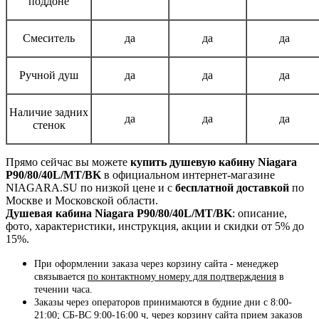
поддоне
Смеситель
да
да
да
Ручной душ
да
да
да
Наличие задних
да
да
да
стенок
Прямо сейчас вы можете
купить душевую кабину Niagara
P90/80/40L/MT/BK
в официальном интернет-магазине
NIAGARA.SU по низкой цене и с
бесплатной доставкой
по
Москве и Московской области.
Душевая кабина Niagara P90/80/40L/MT/BK
: описание,
фото, характеристики, инструкция, акции и скидки от 5% до
15%.
При оформлении заказа через корзину сайта - менеджер
связывается
по контактному номеру для подтверждения
в
течении часа.
Заказы через операторов принимаются в будние дни с 8:00-
21:00; СБ-ВС 9:00-16:00 ч, через корзину сайта прием заказов