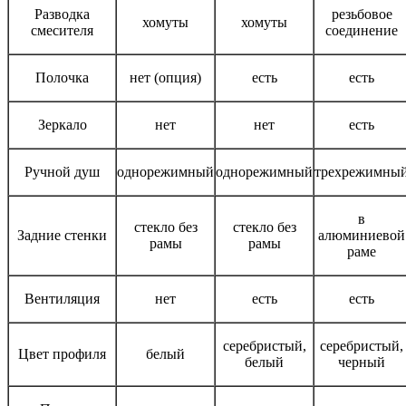
Разводка
резьбовое
хомуты
хомуты
смесителя
соединение
Полочка
нет (опция)
есть
есть
Зеркало
нет
нет
есть
Ручной душ
однорежимный
однорежимный
трехрежимны
в
стекло без
стекло без
Задние стенки
алюминиевой
рамы
рамы
раме
Вентиляция
нет
есть
есть
серебристый,
серебристый,
Цвет профиля
белый
белый
черный