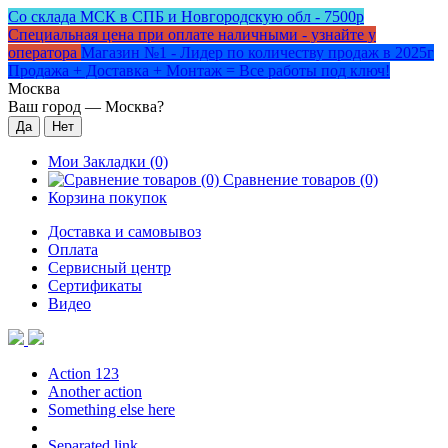
Со склада МСК в СПБ и Новгородскую обл - 7500р
Специальная цена при оплате наличными - узнайте у
оператора
Магазин №1 - Лидер по количеству продаж в 2025г
Продажа + Доставка + Монтаж = Все работы под ключ!
Москва
Ваш город —
Москва
?
Мои Закладки (0)
Сравнение товаров (0)
Корзина покупок
Доставка и самовывоз
Оплата
Сервисный центр
Сертификаты
Видео
Action 123
Another action
Something else here
Separated link