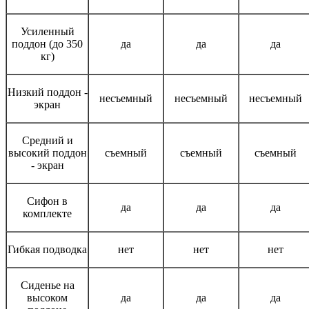
Усиленный
поддон (до 350
да
да
да
кг)
Низкий поддон -
несъемный
несъемный
несъемный
экран
Средний и
высокий поддон
съемный
съемный
съемный
- экран
Сифон в
да
да
да
комплекте
Гибкая подводка
нет
нет
нет
Сиденье на
высоком
да
да
да