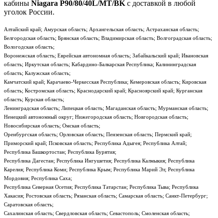
кабины
Niagara P90/80/40L/MT/BK
с доставкой в любой
уголок России.
Алтайский край; Амурская область; Архангельская область; Астраханская область;
Белгородская область; Брянская область; Владимирская область; Волгоградская область;
Вологодская область;
Воронежская область; Еврейская автономная область; Забайкальский край; Ивановская
область; Иркутская область; Кабардино-Балкарская Республика; Калининградская
область; Калужская область;
Камчатский край; Карачаево-Черкесская Республика; Кемеровская область; Кировская
область; Костромская область; Краснодарский край; Красноярский край; Курганская
область; Курская область;
Ленинградская область; Липецкая область; Магаданская область; Мурманская область;
Ненецкий автономный округ; Нижегородская область; Новгородская область;
Новосибирская область; Омская область;
Оренбургская область; Орловская область; Пензенская область; Пермский край;
Приморский край; Псковская область; Республика Адыгея; Республика Алтай;
Республика Башкортостан; Республика Бурятия;
Республика Дагестан; Республика Ингушетия; Республика Калмыкия; Республика
Карелия; Республика Коми; Республика Крым; Республика Марий Эл; Республика
Мордовия; Республика Саха;
Республика Северная Осетия; Республика Татарстан; Республика Тыва; Республика
Хакасия; Ростовская область; Рязанская область; Самарская область; Санкт-Петербург;
Саратовская область;
Сахалинская область; Свердловская область; Севастополь; Смоленская область;