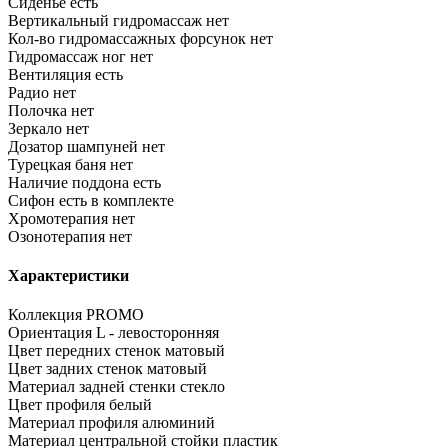
Сиденье
есть
Вертикальный гидромассаж
нет
Кол-во гидромассажных форсунок
нет
Гидромассаж ног
нет
Вентиляция
есть
Радио
нет
Полочка
нет
Зеркало
нет
Дозатор шампуней
нет
Турецкая баня
нет
Наличие поддона
есть
Сифон
есть в комплекте
Хромотерапия
нет
Озонотерапия
нет
Характеристики
Коллекция
PROMO
Ориентация
L - левосторонняя
Цвет передних стенок
матовый
Цвет задних стенок
матовый
Материал задней стенки
стекло
Цвет профиля
белый
Материал профиля
алюминий
Материал центральной стойки
пластик