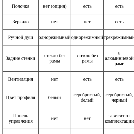
Полочка
нет (опция)
есть
есть
Зеркало
нет
нет
есть
Ручной душ
однорежимный
однорежимный
трехрежимны
в
стекло без
стекло без
Задние стенки
алюминиевой
рамы
рамы
раме
Вентиляция
нет
есть
есть
серебристый,
серебристый,
Цвет профиля
белый
белый
черный
Панель
зависит от
нет
нет
управления
комплектации