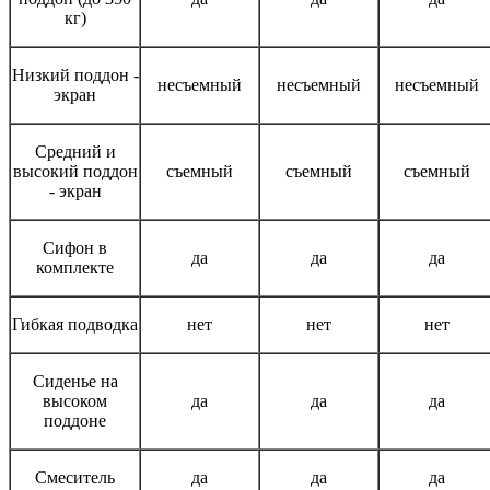
кг)
Низкий поддон -
несъемный
несъемный
несъемный
экран
Средний и
высокий поддон
съемный
съемный
съемный
- экран
Сифон в
да
да
да
комплекте
Гибкая подводка
нет
нет
нет
Сиденье на
высоком
да
да
да
поддоне
Смеситель
да
да
да