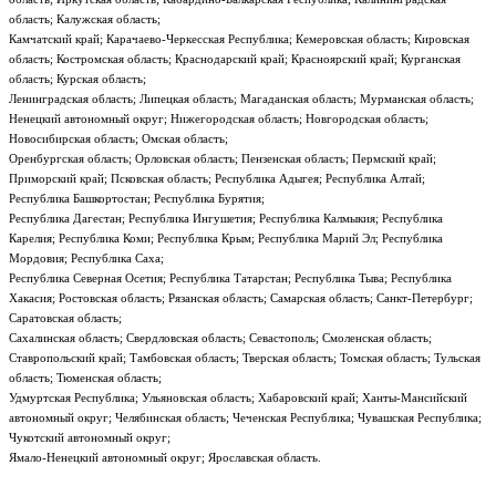
область; Калужская область;
Камчатский край; Карачаево-Черкесская Республика; Кемеровская область; Кировская
область; Костромская область; Краснодарский край; Красноярский край; Курганская
область; Курская область;
Ленинградская область; Липецкая область; Магаданская область; Мурманская область;
Ненецкий автономный округ; Нижегородская область; Новгородская область;
Новосибирская область; Омская область;
Оренбургская область; Орловская область; Пензенская область; Пермский край;
Приморский край; Псковская область; Республика Адыгея; Республика Алтай;
Республика Башкортостан; Республика Бурятия;
Республика Дагестан; Республика Ингушетия; Республика Калмыкия; Республика
Карелия; Республика Коми; Республика Крым; Республика Марий Эл; Республика
Мордовия; Республика Саха;
Республика Северная Осетия; Республика Татарстан; Республика Тыва; Республика
Хакасия; Ростовская область; Рязанская область; Самарская область; Санкт-Петербург;
Саратовская область;
Сахалинская область; Свердловская область; Севастополь; Смоленская область;
Ставропольский край; Тамбовская область; Тверская область; Томская область; Тульская
область; Тюменская область;
Удмуртская Республика; Ульяновская область; Хабаровский край; Ханты-Мансийский
автономный округ; Челябинская область; Чеченская Республика; Чувашская Республика;
Чукотский автономный округ;
Ямало-Ненецкий автономный округ; Ярославская область.