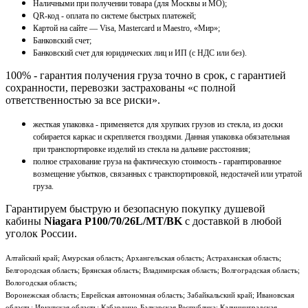
Наличными при получении товара (для Москвы и МО);
QR-код - оплата по системе быстрых платежей;
Картой на сайте — Visa, Mastercard и Maestro, «Мир»;
Банковский счет;
Банковский счет для юридических лиц и ИП (с НДС или без).
100% - гарантия получения груза точно в срок, с гарантией
сохранности, перевозки застрахованы «с полной
ответственностью за все риски».
жесткая упаковка - применяется для хрупких грузов из стекла, из доски
собирается каркас и скрепляется гвоздями. Данная упаковка обязательная
при транспортировке изделий из стекла на дальние расстояния;
полное страхование груза на фактическую стоимость - гарантированное
возмещение убытков, связанных с транспортировкой, недостачей или утратой
груза.
Гарантируем быструю и безопасную покупку душевой
кабины
Niagara P100/70/26L/MT/BK
с доставкой в любой
уголок России.
Алтайский край; Амурская область; Архангельская область; Астраханская область;
Белгородская область; Брянская область; Владимирская область; Волгоградская область;
Вологодская область;
Воронежская область; Еврейская автономная область; Забайкальский край; Ивановская
область; Иркутская область; Кабардино-Балкарская Республика; Калининградская