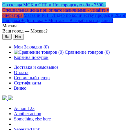
Со склада МСК в СПБ и Новгородскую обл - 7500р
Специальная цена при оплате наличными - узнайте у
оператора
Магазин №1 - Лидер по количеству продаж в 2025г
Продажа + Доставка + Монтаж = Все работы под ключ!
Москва
Ваш город —
Москва
?
Мои Закладки (0)
Сравнение товаров (0)
Корзина покупок
Доставка и самовывоз
Оплата
Сервисный центр
Сертификаты
Видео
Action 123
Another action
Something else here
Separated link