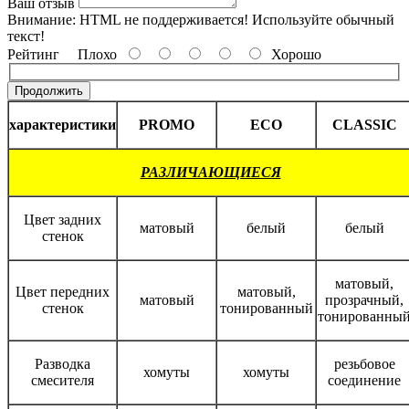
Ваш отзыв
Внимание:
HTML не поддерживается! Используйте обычный
текст!
Рейтинг
Плохо
Хорошо
Продолжить
характеристики
PROMO
ECO
CLASSIC
РАЗЛИЧАЮЩИЕСЯ
Цвет задних
матовый
белый
белый
стенок
матовый,
Цвет передних
матовый,
матовый
прозрачный,
стенок
тонированный
тонированны
Разводка
резьбовое
хомуты
хомуты
смесителя
соединение