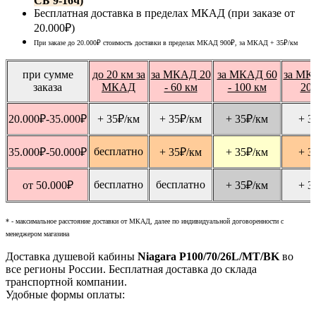
СБ 9-16ч)
Бесплатная доставка в пределах МКАД (при заказе от
20.000₽)
При заказе до 20.000₽ стоимость доставки в пределах МКАД 900₽, за МКАД
+ 35
₽
/км
при сумме
до 20 км за
за МКАД 20
за МКАД 60
за МК
заказа
МКАД
- 60 км
- 100 км
20
20.000
₽
-35.000
₽
+ 35
₽
/км
+ 35
₽
/км
+ 35
₽
/км
+ 3
бесплатно
35.000
₽
-50.000
₽
+ 35
₽
/км
+ 35
₽
/км
+ 3
бесплатно
бесплатно
от 50.000
₽
+ 35
₽
/км
+ 3
* - максимальное расстояние доставки от МКАД, далее по индивидуальной договоренности с
менеджером магазина
Доставка душевой кабины
Niagara P100/70/26L/MT/BK
во
все регионы России. Бесплатная доставка до склада
транспортной компании.
Удобные формы оплаты: