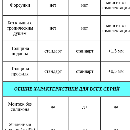
зависит от
Форсунки
нет
нет
комплектации
Без крыши с
зависит от
тропическим
нет
нет
комплектации
душем
Толщина
стандарт
стандарт
+1,5 мм
поддона
Толщина
стандарт
стандарт
+0,5 мм
профиля
ОБЩИЕ ХАРАКТЕРИСТИКИ ДЛЯ ВСЕХ СЕРИЙ
Монтаж без
да
да
да
силикона
Усиленный
поддон (до 350
да
да
да