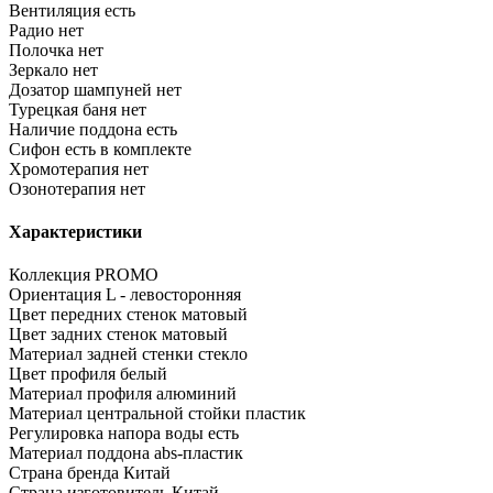
Вентиляция
есть
Радио
нет
Полочка
нет
Зеркало
нет
Дозатор шампуней
нет
Турецкая баня
нет
Наличие поддона
есть
Сифон
есть в комплекте
Хромотерапия
нет
Озонотерапия
нет
Характеристики
Коллекция
PROMO
Ориентация
L - левосторонняя
Цвет передних стенок
матовый
Цвет задних стенок
матовый
Материал задней стенки
стекло
Цвет профиля
белый
Материал профиля
алюминий
Материал центральной стойки
пластик
Регулировка напора воды
есть
Материал поддона
abs-пластик
Страна бренда
Китай
Страна изготовитель
Китай