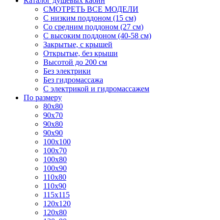
Каталог душевых кабин
СМОТРЕТЬ ВСЕ МОДЕЛИ
С низким поддоном (15 см)
Со средним поддоном (27 см)
С высоким поддоном (40-58 см)
Закрытые, с крышей
Открытые, без крыши
Высотой до 200 см
Без электрики
Без гидромассажа
С электрикой и гидромассажем
По размеру
80x80
90x70
90x80
90x90
100x100
100x70
100x80
100x90
110x80
110x90
115x115
120x120
120x80