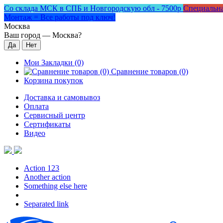
Со склада МСК в СПБ и Новгородскую обл - 7500р
Специальна
Монтаж = Все работы под ключ!
Москва
Ваш город —
Москва
?
Мои Закладки (0)
Сравнение товаров (0)
Корзина покупок
Доставка и самовывоз
Оплата
Сервисный центр
Сертификаты
Видео
Action 123
Another action
Something else here
Separated link