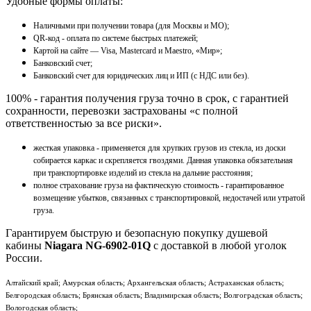
Удобные формы оплаты:
Наличными при получении товара (для Москвы и МО);
QR-код - оплата по системе быстрых платежей;
Картой на сайте — Visa, Mastercard и Maestro, «Мир»;
Банковский счет;
Банковский счет для юридических лиц и ИП (с НДС или без).
100% - гарантия получения груза точно в срок, с гарантией
сохранности, перевозки застрахованы «с полной
ответственностью за все риски».
жесткая упаковка - применяется для хрупких грузов из стекла, из доски
собирается каркас и скрепляется гвоздями. Данная упаковка обязательная
при транспортировке изделий из стекла на дальние расстояния;
полное страхование груза на фактическую стоимость - гарантированное
возмещение убытков, связанных с транспортировкой, недостачей или утратой
груза.
Гарантируем быструю и безопасную покупку душевой
кабины
Niagara NG-6902-01Q
с доставкой в любой уголок
России.
Алтайский край; Амурская область; Архангельская область; Астраханская область;
Белгородская область; Брянская область; Владимирская область; Волгоградская область;
Вологодская область;