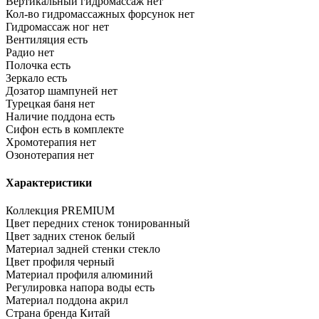
Вертикальный гидромассаж
нет
Кол-во гидромассажных форсунок
нет
Гидромассаж ног
нет
Вентиляция
есть
Радио
нет
Полочка
есть
Зеркало
есть
Дозатор шампуней
нет
Турецкая баня
нет
Наличие поддона
есть
Сифон
есть в комплекте
Хромотерапия
нет
Озонотерапия
нет
Характеристики
Коллекция
PREMIUM
Цвет передних стенок
тонированный
Цвет задних стенок
белый
Материал задней стенки
стекло
Цвет профиля
черный
Материал профиля
алюминий
Регулировка напора воды
есть
Материал поддона
акрил
Страна бренда
Китай