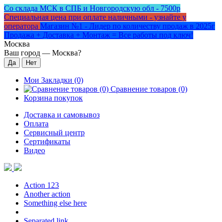
Со склада МСК в СПБ и Новгородскую обл - 7500р
Специальная цена при оплате наличными - узнайте у
оператора
Магазин №1 - Лидер по количеству продаж в 2025г
Продажа + Доставка + Монтаж = Все работы под ключ!
Москва
Ваш город —
Москва
?
Мои Закладки (0)
Сравнение товаров (0)
Корзина покупок
Доставка и самовывоз
Оплата
Сервисный центр
Сертификаты
Видео
Action 123
Another action
Something else here
Separated link