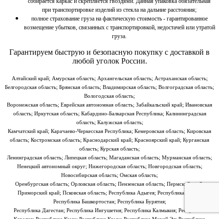
собирается каркас и скрепляется гвоздями. Данная упаковка обязательная
при транспортировке изделий из стекла на дальние расстояния;
полное страхование груза на фактическую стоимость - гарантированное
возмещение убытков, связанных с транспортировкой, недостачей или утратой
груза.
Гарантируем быструю и безопасную покупку
с доставкой в
любой уголок России.
Алтайский край; Амурская область; Архангельская область; Астраханская область;
Белгородская область; Брянская область; Владимирская область; Волгоградская область;
Вологодская область;
Воронежская область; Еврейская автономная область; Забайкальский край; Ивановская
область; Иркутская область; Кабардино-Балкарская Республика; Калининградская
область; Калужская область;
Камчатский край; Карачаево-Черкесская Республика; Кемеровская область; Кировская
область; Костромская область; Краснодарский край; Красноярский край; Курганская
область; Курская область;
Ленинградская область; Липецкая область; Магаданская область; Мурманская область;
Ненецкий автономный округ; Нижегородская область; Новгородская область;
Новосибирская область; Омская область;
Оренбургская область; Орловская область; Пензенская область; Пермский край;
Приморский край; Псковская область; Республика Адыгея; Республика Алтай;
Республика Башкортостан; Республика Бурятия;
Республика Дагестан; Республика Ингушетия; Республика Калмыкия; Республика