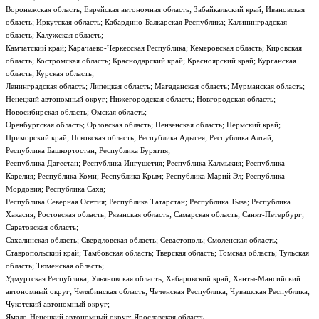
Воронежская область; Еврейская автономная область; Забайкальский край; Ивановская
область; Иркутская область; Кабардино-Балкарская Республика; Калининградская
область; Калужская область;
Камчатский край; Карачаево-Черкесская Республика; Кемеровская область; Кировская
область; Костромская область; Краснодарский край; Красноярский край; Курганская
область; Курская область;
Ленинградская область; Липецкая область; Магаданская область; Мурманская область;
Ненецкий автономный округ; Нижегородская область; Новгородская область;
Новосибирская область; Омская область;
Оренбургская область; Орловская область; Пензенская область; Пермский край;
Приморский край; Псковская область; Республика Адыгея; Республика Алтай;
Республика Башкортостан; Республика Бурятия;
Республика Дагестан; Республика Ингушетия; Республика Калмыкия; Республика
Карелия; Республика Коми; Республика Крым; Республика Марий Эл; Республика
Мордовия; Республика Саха;
Республика Северная Осетия; Республика Татарстан; Республика Тыва; Республика
Хакасия; Ростовская область; Рязанская область; Самарская область; Санкт-Петербург;
Саратовская область;
Сахалинская область; Свердловская область; Севастополь; Смоленская область;
Ставропольский край; Тамбовская область; Тверская область; Томская область; Тульская
область; Тюменская область;
Удмуртская Республика; Ульяновская область; Хабаровский край; Ханты-Мансийский
автономный округ; Челябинская область; Чеченская Республика; Чувашская Республика;
Чукотский автономный округ;
Ямало-Ненецкий автономный округ; Ярославская область.