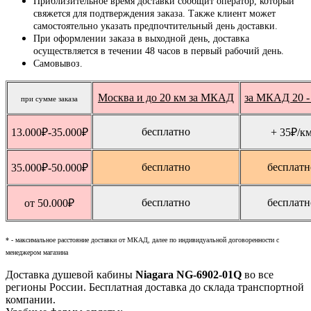
Приблизительное время доставки сообщит оператор, который
свяжется для подтверждения заказа. Также клиент может
самостоятельно указать предпочтительный день доставки.
При оформлении заказа в выходной день, доставка
осуществляется в течении 48 часов в первый рабочий день.
Самовывоз.
Москва и до 20 км за МКАД
за МКАД 20 -
при сумме заказа
бесплатно
13.000
₽
-35.000
₽
+ 35
₽
/к
бесплатно
бесплатн
35.000
₽
-50.000
₽
бесплатно
бесплатн
от 50.000
₽
* - максимальное расстояние доставки от МКАД, далее по индивидуальной договоренности с
менеджером магазина
Доставка душевой кабины
Niagara NG-6902-01Q
во все
регионы России. Бесплатная доставка до склада транспортной
компании.