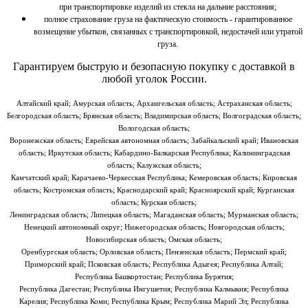
при транспортировке изделий из стекла на дальние расстояния;
полное страхование груза на фактическую стоимость - гарантированное
возмещение убытков, связанных с транспортировкой, недостачей или утратой
груза.
Гарантируем быструю и безопасную покупку
с доставкой в
любой уголок России.
Алтайский край; Амурская область; Архангельская область; Астраханская область;
Белгородская область; Брянская область; Владимирская область; Волгоградская область;
Вологодская область;
Воронежская область; Еврейская автономная область; Забайкальский край; Ивановская
область; Иркутская область; Кабардино-Балкарская Республика; Калининградская
область; Калужская область;
Камчатский край; Карачаево-Черкесская Республика; Кемеровская область; Кировская
область; Костромская область; Краснодарский край; Красноярский край; Курганская
область; Курская область;
Ленинградская область; Липецкая область; Магаданская область; Мурманская область;
Ненецкий автономный округ; Нижегородская область; Новгородская область;
Новосибирская область; Омская область;
Оренбургская область; Орловская область; Пензенская область; Пермский край;
Приморский край; Псковская область; Республика Адыгея; Республика Алтай;
Республика Башкортостан; Республика Бурятия;
Республика Дагестан; Республика Ингушетия; Республика Калмыкия; Республика
Карелия; Республика Коми; Республика Крым; Республика Марий Эл; Республика