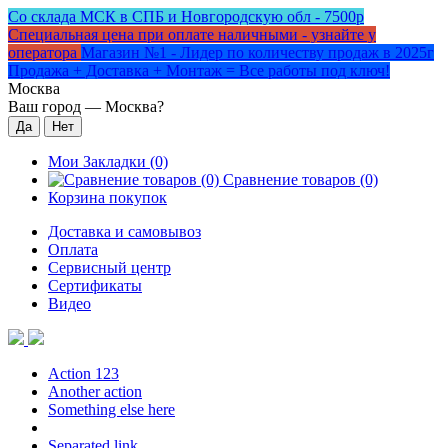
Со склада МСК в СПБ и Новгородскую обл - 7500р
Специальная цена при оплате наличными - узнайте у
оператора
Магазин №1 - Лидер по количеству продаж в 2025г
Продажа + Доставка + Монтаж = Все работы под ключ!
Москва
Ваш город —
Москва
?
Мои Закладки (0)
Сравнение товаров (0)
Корзина покупок
Доставка и самовывоз
Оплата
Сервисный центр
Сертификаты
Видео
Action 123
Another action
Something else here
Separated link