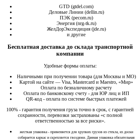
GTD (
gtdel.com
)
Деловые Линии (
dellin.ru
)
ПЭК (
pecom.ru
)
Энергия (
nrg-tk.ru
)
ЖелДорЭкспедиция (
jde.ru
)
и другие
Бесплатная доставка до склада транспортной
компании
Удобные формы оплаты:
Наличными при получении товара (для Москвы и МО)
Картой на сайте — Visa, Mastercard и Maestro, «Мир»
Оплата по безналичному расчету
Оплата по банковскому счету - для ЮР лиц и ИП
QR-код - оплата по системе быстрых платежей
100% - гарантия получения груза точно в срок, с гарантией
сохранности, перевозки застрахованы «с полной
ответственностью за все риски».
жесткая упаковка - применяется для хрупких грузов из стекла, из доски
собирается каркас и скрепляется гвоздями. Данная упаковка обязательная