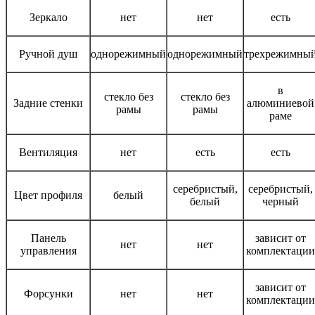
Зеркало
нет
нет
есть
Ручной душ
однорежимный
однорежимный
трехрежимны
в
стекло без
стекло без
Задние стенки
алюминиевой
рамы
рамы
раме
Вентиляция
нет
есть
есть
серебристый,
серебристый,
Цвет профиля
белый
белый
черный
Панель
зависит от
нет
нет
управления
комплектации
зависит от
Форсунки
нет
нет
комплектации