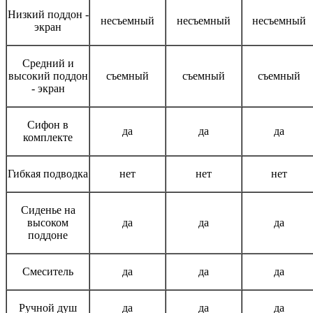
Низкий поддон -
несъемный
несъемный
несъемный
экран
Средний и
высокий поддон
съемный
съемный
съемный
- экран
Сифон в
да
да
да
комплекте
Гибкая подводка
нет
нет
нет
Сиденье на
высоком
да
да
да
поддоне
Смеситель
да
да
да
Ручной душ
да
да
да