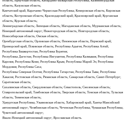
область; Иркутская область; Кабардино-Балкарская Республика; Калининградская
область; Калужская область;
Камчатский край; Карачаево-Черкесская Республика; Кемеровская область; Кировская
область; Костромская область; Краснодарский край; Красноярский край; Курганская
область; Курская область;
Ленинградская область; Липецкая область; Магаданская область; Мурманская область;
Ненецкий автономный округ; Нижегородская область; Новгородская область;
Новосибирская область; Омская область;
Оренбургская область; Орловская область; Пензенская область; Пермский край;
Приморский край; Псковская область; Республика Адыгея; Республика Алтай;
Республика Башкортостан; Республика Бурятия;
Республика Дагестан; Республика Ингушетия; Республика Калмыкия; Республика
Карелия; Республика Коми; Республика Крым; Республика Марий Эл; Республика
Мордовия; Республика Саха;
Республика Северная Осетия; Республика Татарстан; Республика Тыва; Республика
Хакасия; Ростовская область; Рязанская область; Самарская область; Санкт-Петербург;
Саратовская область;
Сахалинская область; Свердловская область; Севастополь; Смоленская область;
Ставропольский край; Тамбовская область; Тверская область; Томская область; Тульская
область; Тюменская область;
Удмуртская Республика; Ульяновская область; Хабаровский край; Ханты-Мансийский
автономный округ; Челябинская область; Чеченская Республика; Чувашская Республика;
Чукотский автономный округ;
Ямало-Ненецкий автономный округ; Ярославская область.