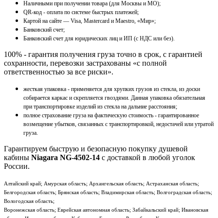
Наличными при получении товара (для Москвы и МО);
QR-код - оплата по системе быстрых платежей;
Картой на сайте — Visa, Mastercard и Maestro, «Мир»;
Банковский счет;
Банковский счет для юридических лиц и ИП (с НДС или без).
100% - гарантия получения груза точно в срок, с гарантией
сохранности, перевозки застрахованы «с полной
ответственностью за все риски».
жесткая упаковка - применяется для хрупких грузов из стекла, из доски
собирается каркас и скрепляется гвоздями. Данная упаковка обязательная
при транспортировке изделий из стекла на дальние расстояния;
полное страхование груза на фактическую стоимость - гарантированное
возмещение убытков, связанных с транспортировкой, недостачей или утратой
груза.
Гарантируем быструю и безопасную покупку душевой
кабины
Niagara NG-4502-14
с доставкой в любой уголок
России.
Алтайский край; Амурская область; Архангельская область; Астраханская область;
Белгородская область; Брянская область; Владимирская область; Волгоградская область;
Вологодская область;
Воронежская область; Еврейская автономная область; Забайкальский край; Ивановская