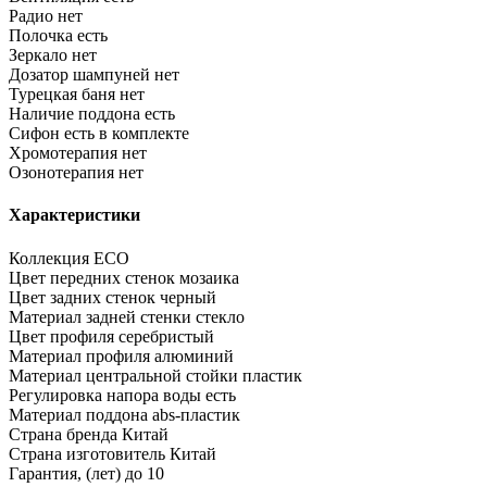
Радио
нет
Полочка
есть
Зеркало
нет
Дозатор шампуней
нет
Турецкая баня
нет
Наличие поддона
есть
Сифон
есть в комплекте
Хромотерапия
нет
Озонотерапия
нет
Характеристики
Коллекция
ECO
Цвет передних стенок
мозаика
Цвет задних стенок
черный
Материал задней стенки
стекло
Цвет профиля
серебристый
Материал профиля
алюминий
Материал центральной стойки
пластик
Регулировка напора воды
есть
Материал поддона
abs-пластик
Страна бренда
Китай
Страна изготовитель
Китай
Гарантия, (лет)
до 10