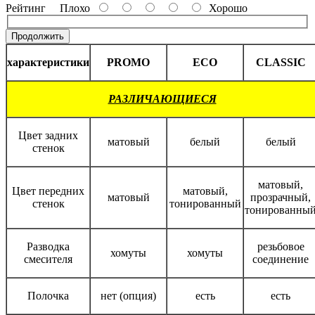
Рейтинг
Плохо
Хорошо
Продолжить
характеристики
PROMO
ECO
CLASSIC
РАЗЛИЧАЮЩИЕСЯ
Цвет задних
матовый
белый
белый
стенок
матовый,
Цвет передних
матовый,
матовый
прозрачный,
стенок
тонированный
тонированны
Разводка
резьбовое
хомуты
хомуты
смесителя
соединение
Полочка
нет (опция)
есть
есть