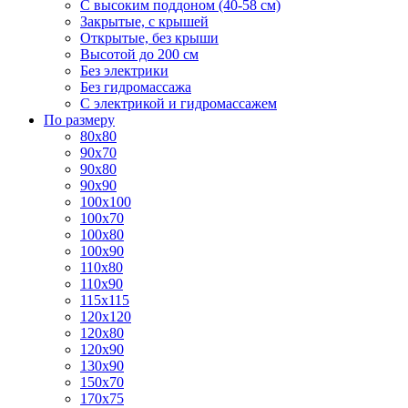
С высоким поддоном (40-58 см)
Закрытые, с крышей
Открытые, без крыши
Высотой до 200 см
Без электрики
Без гидромассажа
С электрикой и гидромассажем
По размеру
80x80
90x70
90x80
90x90
100x100
100x70
100x80
100x90
110x80
110x90
115x115
120x120
120x80
120x90
130x90
150x70
170x75