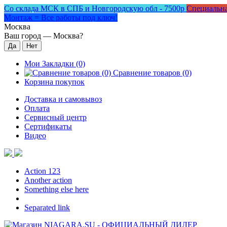
Со склада МСК в СПБ и Новгородскую обл - 7500р
Специальна
Монтаж = Все работы под ключ!
Москва
Ваш город —
Москва
?
Мои Закладки (0)
Сравнение товаров (0)
Корзина покупок
Доставка и самовывоз
Оплата
Сервисный центр
Сертификаты
Видео
Action 123
Another action
Something else here
Separated link