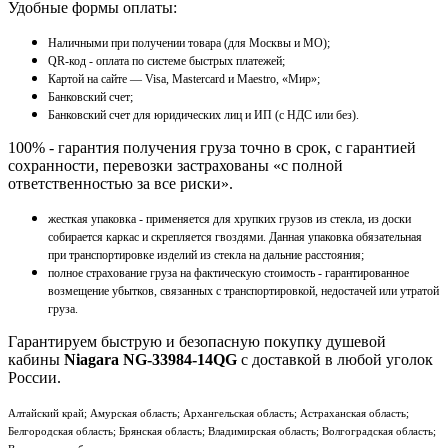
Удобные формы оплаты:
Наличными при получении товара (для Москвы и МО);
QR-код - оплата по системе быстрых платежей;
Картой на сайте — Visa, Mastercard и Maestro, «Мир»;
Банковский счет;
Банковский счет для юридических лиц и ИП (с НДС или без).
100% - гарантия получения груза точно в срок, с гарантией
сохранности, перевозки застрахованы «с полной
ответственностью за все риски».
жесткая упаковка - применяется для хрупких грузов из стекла, из доски
собирается каркас и скрепляется гвоздями. Данная упаковка обязательная
при транспортировке изделий из стекла на дальние расстояния;
полное страхование груза на фактическую стоимость - гарантированное
возмещение убытков, связанных с транспортировкой, недостачей или утратой
груза.
Гарантируем быструю и безопасную покупку душевой
кабины
Niagara NG-33984-14QG
с доставкой в любой уголок
России.
Алтайский край; Амурская область; Архангельская область; Астраханская область;
Белгородская область; Брянская область; Владимирская область; Волгоградская область;