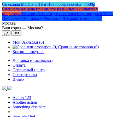
Со склада МСК в СПБ и Новгородскую обл - 7500р
Специальная цена при оплате наличными - узнайте у
оператора
Магазин №1 - Лидер по количеству продаж в 2025г
Продажа + Доставка + Монтаж = Все работы под ключ!
Москва
Ваш город —
Москва
?
Мои Закладки (0)
Сравнение товаров (0)
Корзина покупок
Доставка и самовывоз
Оплата
Сервисный центр
Сертификаты
Видео
Action 123
Another action
Something else here
Separated link