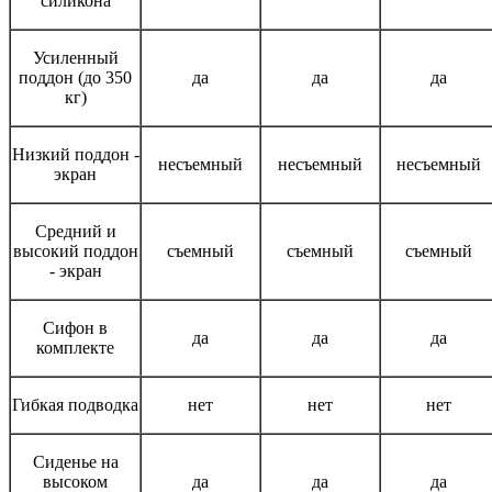
силикона
Усиленный
поддон (до 350
да
да
да
кг)
Низкий поддон -
несъемный
несъемный
несъемный
экран
Средний и
высокий поддон
съемный
съемный
съемный
- экран
Сифон в
да
да
да
комплекте
Гибкая подводка
нет
нет
нет
Сиденье на
высоком
да
да
да