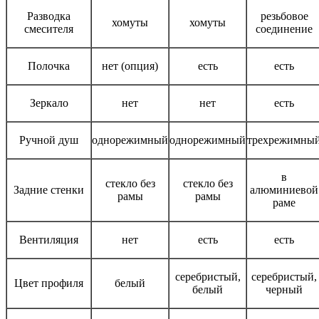
Разводка
резьбовое
хомуты
хомуты
смесителя
соединение
Полочка
нет (опция)
есть
есть
Зеркало
нет
нет
есть
Ручной душ
однорежимный
однорежимный
трехрежимны
в
стекло без
стекло без
Задние стенки
алюминиевой
рамы
рамы
раме
Вентиляция
нет
есть
есть
серебристый,
серебристый,
Цвет профиля
белый
белый
черный