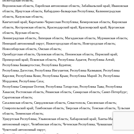
Вологодская область;
Воронежская область; Еврейская автономная область; Забайкальский край; Ивановская
область; Иркутская область; Кабардино-Балкарская Республика; Калининградская
область; Калужская область;
Камчатский край; Карачаево-Черкесская Республика; Кемеровская область; Кировская
область; Костромская область; Краснодарский край; Красноярский край; Курганская
область; Курская область;
Ленинградская область; Липецкая область; Магаданская область; Мурманская область;
Ненецкий автономный округ; Нижегородская область; Новгородская область;
Новосибирская область; Омская область;
Оренбургская область; Орловская область; Пензенская область; Пермский край;
Приморский край; Псковская область; Республика Адыгея; Республика Алтай;
Республика Башкортостан; Республика Бурятия;
Республика Дагестан; Республика Ингушетия; Республика Калмыкия; Республика
Карелия; Республика Коми; Республика Крым; Республика Марий Эл; Республика
Мордовия; Республика Саха;
Республика Северная Осетия; Республика Татарстан; Республика Тыва; Республика
Хакасия; Ростовская область; Рязанская область; Самарская область; Санкт-Петербург;
Саратовская область;
Сахалинская область; Свердловская область; Севастополь; Смоленская область;
Ставропольский край; Тамбовская область; Тверская область; Томская область; Тульская
область; Тюменская область;
Удмуртская Республика; Ульяновская область; Хабаровский край; Ханты-Мансийский
автономный округ; Челябинская область; Чеченская Республика; Чувашская Республика;
Чукотский автономный округ;