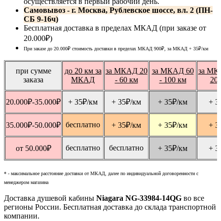
осуществляется в первый рабочий день.
Самовывоз - г. Москва, Рублевское шоссе, вл. 2 (ПН-
СБ 9-16ч)
Бесплатная доставка в пределах МКАД (при заказе от
20.000₽)
При заказе до 20.000₽ стоимость доставки в пределах МКАД 900₽, за МКАД
+ 35
₽
/км
при сумме
до 20 км за
за МКАД 20
за МКАД 60
за МК
заказа
МКАД
- 60 км
- 100 км
20
20.000
₽
-35.000
₽
+ 35
₽
/км
+ 35
₽
/км
+ 35
₽
/км
+ 3
бесплатно
35.000
₽
-50.000
₽
+ 35
₽
/км
+ 35
₽
/км
+ 3
бесплатно
бесплатно
от 50.000
₽
+ 35
₽
/км
+ 3
* - максимальное расстояние доставки от МКАД, далее по индивидуальной договоренности с
менеджером магазина
Доставка душевой кабины
Niagara NG-33984-14QG
во все
регионы России. Бесплатная доставка до склада транспортной
компании.