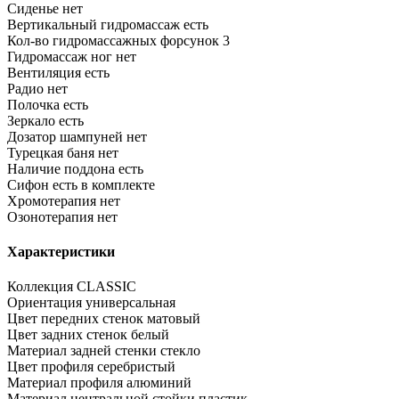
Сиденье
нет
Вертикальный гидромассаж
есть
Кол-во гидромассажных форсунок
3
Гидромассаж ног
нет
Вентиляция
есть
Радио
нет
Полочка
есть
Зеркало
есть
Дозатор шампуней
нет
Турецкая баня
нет
Наличие поддона
есть
Сифон
есть в комплекте
Хромотерапия
нет
Озонотерапия
нет
Характеристики
Коллекция
CLASSIC
Ориентация
универсальная
Цвет передних стенок
матовый
Цвет задних стенок
белый
Материал задней стенки
стекло
Цвет профиля
серебристый
Материал профиля
алюминий
Материал центральной стойки
пластик