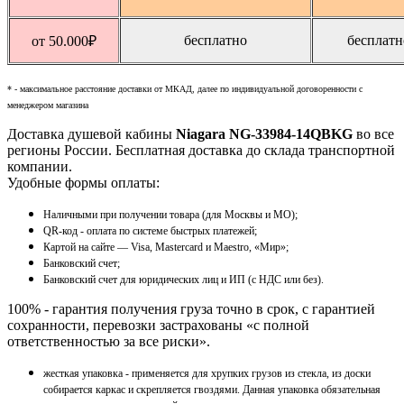
бесплатно
бесплатн
от 50.000
₽
* - максимальное расстояние доставки от МКАД, далее по индивидуальной договоренности с
менеджером магазина
Доставка душевой кабины
Niagara NG-33984-14QBKG
во все
регионы России. Бесплатная доставка до склада транспортной
компании.
Удобные формы оплаты:
Наличными при получении товара (для Москвы и МО);
QR-код - оплата по системе быстрых платежей;
Картой на сайте — Visa, Mastercard и Maestro, «Мир»;
Банковский счет;
Банковский счет для юридических лиц и ИП (с НДС или без).
100% - гарантия получения груза точно в срок, с гарантией
сохранности, перевозки застрахованы «с полной
ответственностью за все риски».
жесткая упаковка - применяется для хрупких грузов из стекла, из доски
собирается каркас и скрепляется гвоздями. Данная упаковка обязательная