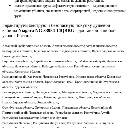
при транспортировке изделий из стекла на дальние расстояния;
полное страхование груза на фактическую стоимость - гарантированное
возмещение убытков, связанных с транспортировкой, недостачей или утратой
груза.
Гарантируем быструю и безопасную покупку душевой
кабины
Niagara NG-33984-14QBKG
с доставкой в любой
уголок России.
Алтайский край; Амурская область; Архангельская область; Астраханская область;
Белгородская область; Брянская область; Владимирская область; Волгоградская область;
Вологодская область;
Воронежская область; Еврейская автономная область; Забайкальский край; Ивановская
область; Иркутская область; Кабардино-Балкарская Республика; Калининградская
область; Калужская область;
Камчатский край; Карачаево-Черкесская Республика; Кемеровская область; Кировская
область; Костромская область; Краснодарский край; Красноярский край; Курганская
область; Курская область;
Ленинградская область; Липецкая область; Магаданская область; Мурманская область;
Ненецкий автономный округ; Нижегородская область; Новгородская область;
Новосибирская область; Омская область;
Оренбургская область; Орловская область; Пензенская область; Пермский край;
Приморский край; Псковская область; Республика Адыгея; Республика Алтай;
Республика Башкортостан; Республика Бурятия;
Республика Дагестан; Республика Ингушетия; Республика Калмыкия; Республика