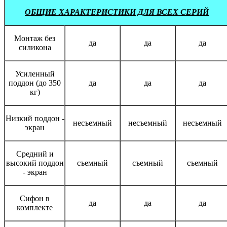
ОБЩИЕ ХАРАКТЕРИСТИКИ ДЛЯ ВСЕХ СЕРИЙ
Монтаж без
да
да
да
силикона
Усиленный
поддон (до 350
да
да
да
кг)
Низкий поддон -
несъемный
несъемный
несъемный
экран
Средний и
высокий поддон
съемный
съемный
съемный
- экран
Сифон в
да
да
да
комплекте