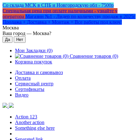
Со склада МСК в СПБ и Новгородскую обл - 7500р
Специальная цена при оплате наличными - узнайте у
оператора
Магазин №1 - Лидер по количеству продаж в 2025г
Продажа + Доставка + Монтаж = Все работы под ключ!
Москва
Ваш город —
Москва
?
Мои Закладки (0)
Сравнение товаров (0)
Корзина покупок
Доставка и самовывоз
Оплата
Сервисный центр
Сертификаты
Видео
Action 123
Another action
Something else here
Separated link