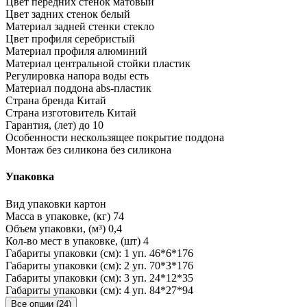
Цвет передних стенок
матовый
Цвет задних стенок
белый
Материал задней стенки
стекло
Цвет профиля
серебристый
Материал профиля
алюминий
Материал центральной стойки
пластик
Регулировка напора воды
есть
Материал поддона
abs-пластик
Страна бренда
Китай
Страна изготовитель
Китай
Гарантия, (лет)
до 10
Особенности
нескользящее покрытие поддона
Монтаж без силикона
без силикона
Упаковка
Вид упаковки
картон
Масса в упаковке, (кг)
74
Объем упаковки, (м³)
0,4
Кол-во мест в упаковке, (шт)
4
Габариты упаковки (см): 1 уп.
46*6*176
Габариты упаковки (см): 2 уп.
70*3*176
Габариты упаковки (см): 3 уп.
24*12*35
Габариты упаковки (см): 4 уп.
84*27*94
Все опции (24)