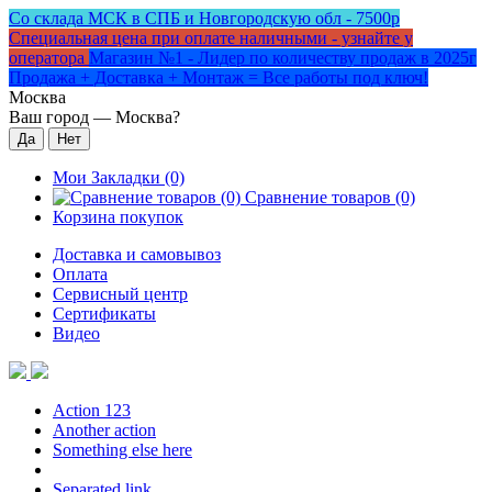
Со склада МСК в СПБ и Новгородскую обл - 7500р
Специальная цена при оплате наличными - узнайте у
оператора
Магазин №1 - Лидер по количеству продаж в 2025г
Продажа + Доставка + Монтаж = Все работы под ключ!
Москва
Ваш город —
Москва
?
Мои Закладки (0)
Сравнение товаров (0)
Корзина покупок
Доставка и самовывоз
Оплата
Сервисный центр
Сертификаты
Видео
Action 123
Another action
Something else here
Separated link