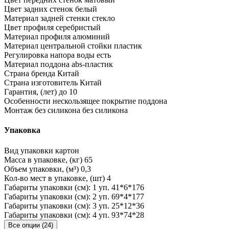
Цвет задних стенок
белый
Материал задней стенки
стекло
Цвет профиля
серебристый
Материал профиля
алюминий
Материал центральной стойки
пластик
Регулировка напора воды
есть
Материал поддона
abs-пластик
Страна бренда
Китай
Страна изготовитель
Китай
Гарантия, (лет)
до 10
Особенности
нескользящее покрытие поддона
Монтаж без силикона
без силикона
Упаковка
Вид упаковки
картон
Масса в упаковке, (кг)
65
Объем упаковки, (м³)
0,3
Кол-во мест в упаковке, (шт)
4
Габариты упаковки (см): 1 уп.
41*6*176
Габариты упаковки (см): 2 уп.
69*4*177
Габариты упаковки (см): 3 уп.
25*12*36
Габариты упаковки (см): 4 уп.
93*74*28
Все опции (24)