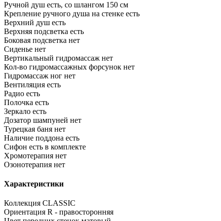
Ручной душ
есть, со шлангом 150 см
Крепление ручного душа на стенке
есть
Верхний душ
есть
Верхняя подсветка
есть
Боковая подсветка
нет
Сиденье
нет
Вертикальный гидромассаж
нет
Кол-во гидромассажных форсунок
нет
Гидромассаж ног
нет
Вентиляция
есть
Радио
есть
Полочка
есть
Зеркало
есть
Дозатор шампуней
нет
Турецкая баня
нет
Наличие поддона
есть
Сифон
есть в комплекте
Хромотерапия
нет
Озонотерапия
нет
Характеристики
Коллекция
CLASSIC
Ориентация
R - правосторонняя
Цвет передних стенок
матовый