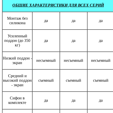
ОБЩИЕ ХАРАКТЕРИСТИКИ ДЛЯ ВСЕХ СЕРИЙ
Монтаж без
да
да
да
силикона
Усиленный
поддон (до 350
да
да
да
кг)
Низкий поддон -
несъемный
несъемный
несъемный
экран
Средний и
высокий поддон
съемный
съемный
съемный
- экран
Сифон в
да
да
да
комплекте