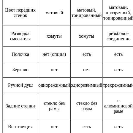
матовый,
Цвет передних
матовый,
матовый
прозрачный,
стенок
тонированный
тонированны
Разводка
резьбовое
хомуты
хомуты
смесителя
соединение
Полочка
нет (опция)
есть
есть
Зеркало
нет
нет
есть
Ручной душ
однорежимный
однорежимный
трехрежимны
в
стекло без
стекло без
Задние стенки
алюминиевой
рамы
рамы
раме
Вентиляция
нет
есть
есть