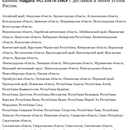
кабины
Niagara NG-33974-14RP
с доставкой в любой уголок
России.
Алтайский край; Амурская область; Архангельская область; Астраханская область;
Белгородская область; Брянская область; Владимирская область; Волгоградская область;
Вологодская область;
Воронежская область; Еврейская автономная область; Забайкальский край; Ивановская
область; Иркутская область; Кабардино-Балкарская Республика; Калининградская
область; Калужская область;
Камчатский край; Карачаево-Черкесская Республика; Кемеровская область; Кировская
область; Костромская область; Краснодарский край; Красноярский край; Курганская
область; Курская область;
Ленинградская область; Липецкая область; Магаданская область; Мурманская область;
Ненецкий автономный округ; Нижегородская область; Новгородская область;
Новосибирская область; Омская область;
Оренбургская область; Орловская область; Пензенская область; Пермский край;
Приморский край; Псковская область; Республика Адыгея; Республика Алтай;
Республика Башкортостан; Республика Бурятия;
Республика Дагестан; Республика Ингушетия; Республика Калмыкия; Республика
Карелия; Республика Коми; Республика Крым; Республика Марий Эл; Республика
Мордовия; Республика Саха;
Республика Северная Осетия; Республика Татарстан; Республика Тыва; Республика
Хакасия; Ростовская область; Рязанская область; Самарская область; Санкт-Петербург;
Саратовская область;
Сахалинская область; Свердловская область; Севастополь; Смоленская область;