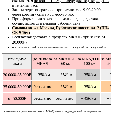
связывается
по контактному номеру для подтверждения
в течении часа.
Заказы через операторов принимаются с 9:00-20:00,
через корзину сайта круглосуточно.
При оформлении заказа в выходной день, доставка
осуществляется в первый рабочий день.
Самовывоз - г. Москва, Рублевское шоссе, вл. 2 (ПН-
СБ 9-16ч)
Бесплатная доставка в пределах МКАД (при заказе от
20.000₽)
При заказе до 20.000₽ стоимость доставки в пределах МКАД 900₽, за МКАД
+ 35
₽
/км
при сумме
до 20 км за
за МКАД 20
за МКАД 60
за МК
заказа
МКАД
- 60 км
- 100 км
20
20.000
₽
-35.000
₽
+ 35
₽
/км
+ 35
₽
/км
+ 35
₽
/км
+ 3
бесплатно
35.000
₽
-50.000
₽
+ 35
₽
/км
+ 35
₽
/км
+ 3
бесплатно
бесплатно
от 50.000
₽
+ 35
₽
/км
+ 3
* - максимальное расстояние доставки от МКАД, далее по индивидуальной договоренности с