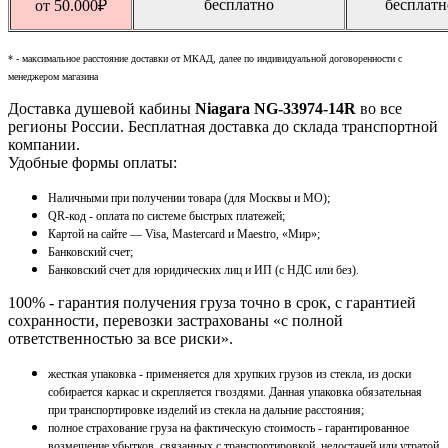
бесплатно
бесплатн
от 50.000
₽
* - максимальное расстояние доставки от МКАД, далее по индивидуальной договоренности с
менеджером магазина
Доставка душевой кабины
Niagara NG-33974-14R
во все
регионы России. Бесплатная доставка до склада транспортной
компании.
Удобные формы оплаты:
Наличными при получении товара (для Москвы и МО);
QR-код - оплата по системе быстрых платежей;
Картой на сайте — Visa, Mastercard и Maestro, «Мир»;
Банковский счет;
Банковский счет для юридических лиц и ИП (с НДС или без).
100% - гарантия получения груза точно в срок, с гарантией
сохранности, перевозки застрахованы «с полной
ответственностью за все риски».
жесткая упаковка - применяется для хрупких грузов из стекла, из доски
собирается каркас и скрепляется гвоздями. Данная упаковка обязательная
при транспортировке изделий из стекла на дальние расстояния;
полное страхование груза на фактическую стоимость - гарантированное
возмещение убытков, связанных с транспортировкой, недостачей или утратой