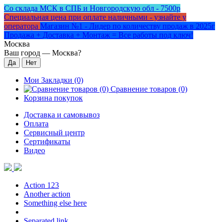
Со склада МСК в СПБ и Новгородскую обл - 7500р
Специальная цена при оплате наличными - узнайте у
оператора
Магазин №1 - Лидер по количеству продаж в 2025г
Продажа + Доставка + Монтаж = Все работы под ключ!
Москва
Ваш город —
Москва
?
Мои Закладки (0)
Сравнение товаров (0)
Корзина покупок
Доставка и самовывоз
Оплата
Сервисный центр
Сертификаты
Видео
Action 123
Another action
Something else here
Separated link