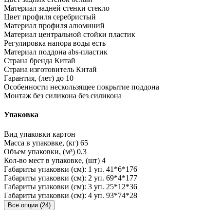
Материал задней стенки
стекло
Цвет профиля
серебристый
Материал профиля
алюминий
Материал центральной стойки
пластик
Регулировка напора воды
есть
Материал поддона
abs-пластик
Страна бренда
Китай
Страна изготовитель
Китай
Гарантия, (лет)
до 10
Особенности
нескользящее покрытие поддона
Монтаж без силикона
без силикона
Упаковка
Вид упаковки
картон
Масса в упаковке, (кг)
65
Объем упаковки, (м³)
0,3
Кол-во мест в упаковке, (шт)
4
Габариты упаковки (см): 1 уп.
41*6*176
Габариты упаковки (см): 2 уп.
69*4*177
Габариты упаковки (см): 3 уп.
25*12*36
Габариты упаковки (см): 4 уп.
93*74*28
Все опции (24)