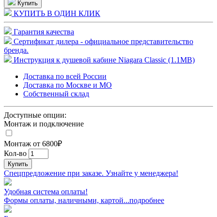
Купить
КУПИТЬ В ОДИН КЛИК
Гарантия качества
Сертификат дилера - официальное представительство
бренда.
Инструкция к душевой кабине Niagara Classic (1.1MB)
Доставка по всей России
Доставка по Москве и МО
Собственный склад
Доступные опции:
Монтаж и подключение
Монтаж от 6800₽
Кол-во
Купить
Спецпредложение при заказе. Узнайте у менеджера!
Удобная система оплаты!
Формы оплаты, наличными, картой...подробнее