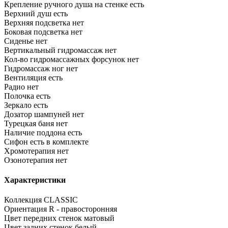
Крепление ручного душа на стенке
есть
Верхний душ
есть
Верхняя подсветка
нет
Боковая подсветка
нет
Сиденье
нет
Вертикальный гидромассаж
нет
Кол-во гидромассажных форсунок
нет
Гидромассаж ног
нет
Вентиляция
есть
Радио
нет
Полочка
есть
Зеркало
есть
Дозатор шампуней
нет
Турецкая баня
нет
Наличие поддона
есть
Сифон
есть в комплекте
Хромотерапия
нет
Озонотерапия
нет
Характеристики
Коллекция
CLASSIC
Ориентация
R - правосторонняя
Цвет передних стенок
матовый
Цвет задних стенок
белый