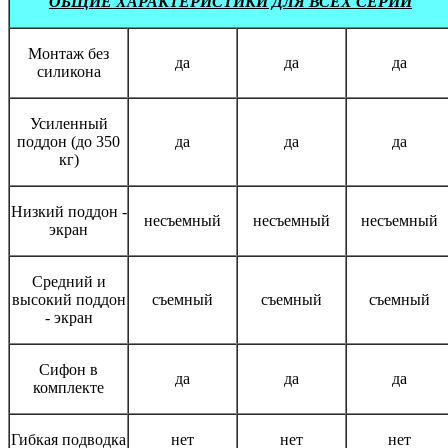
ОБЩИЕ ХАРАКТЕРИСТИКИ ДЛЯ ВСЕХ СЕРИЙ
Монтаж без
да
да
да
силикона
Усиленный
поддон (до 350
да
да
да
кг)
Низкий поддон -
несъемный
несъемный
несъемный
экран
Средний и
высокий поддон
съемный
съемный
съемный
- экран
Сифон в
да
да
да
комплекте
Гибкая подводка
нет
нет
нет