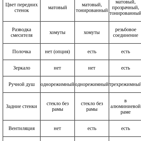
матовый,
Цвет передних
матовый,
матовый
прозрачный,
стенок
тонированный
тонированны
Разводка
резьбовое
хомуты
хомуты
смесителя
соединение
Полочка
нет (опция)
есть
есть
Зеркало
нет
нет
есть
Ручной душ
однорежимный
однорежимный
трехрежимны
в
стекло без
стекло без
Задние стенки
алюминиевой
рамы
рамы
раме
Вентиляция
нет
есть
есть