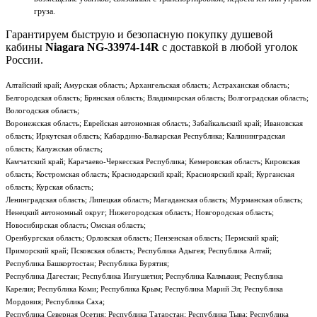
груза.
Гарантируем быструю и безопасную покупку душевой
кабины
Niagara NG-33974-14R
с доставкой в любой уголок
России.
Алтайский край; Амурская область; Архангельская область; Астраханская область;
Белгородская область; Брянская область; Владимирская область; Волгоградская область;
Вологодская область;
Воронежская область; Еврейская автономная область; Забайкальский край; Ивановская
область; Иркутская область; Кабардино-Балкарская Республика; Калининградская
область; Калужская область;
Камчатский край; Карачаево-Черкесская Республика; Кемеровская область; Кировская
область; Костромская область; Краснодарский край; Красноярский край; Курганская
область; Курская область;
Ленинградская область; Липецкая область; Магаданская область; Мурманская область;
Ненецкий автономный округ; Нижегородская область; Новгородская область;
Новосибирская область; Омская область;
Оренбургская область; Орловская область; Пензенская область; Пермский край;
Приморский край; Псковская область; Республика Адыгея; Республика Алтай;
Республика Башкортостан; Республика Бурятия;
Республика Дагестан; Республика Ингушетия; Республика Калмыкия; Республика
Карелия; Республика Коми; Республика Крым; Республика Марий Эл; Республика
Мордовия; Республика Саха;
Республика Северная Осетия; Республика Татарстан; Республика Тыва; Республика