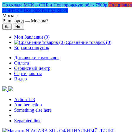
Со склада МСК в СПБ и Новгородскую обл - 7500р
Специальна
Монтаж = Все работы под ключ!
Москва
Ваш город —
Москва
?
Мои Закладки (0)
Сравнение товаров (0)
Корзина покупок
Доставка и самовывоз
Оплата
Сервисный центр
Сертификаты
Видео
Action 123
Another action
Something else here
Separated link