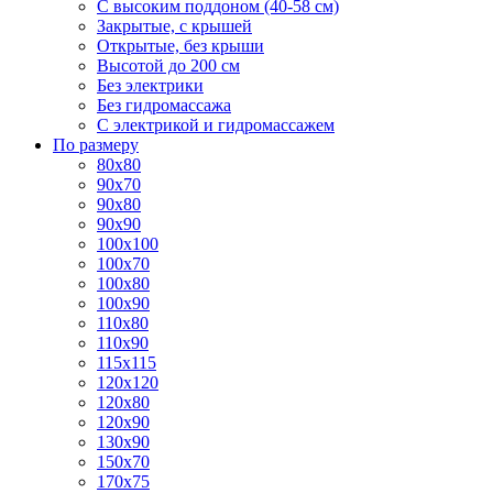
С высоким поддоном (40-58 см)
Закрытые, с крышей
Открытые, без крыши
Высотой до 200 см
Без электрики
Без гидромассажа
С электрикой и гидромассажем
По размеру
80x80
90x70
90x80
90x90
100x100
100x70
100x80
100x90
110x80
110x90
115x115
120x120
120x80
120x90
130x90
150x70
170x75