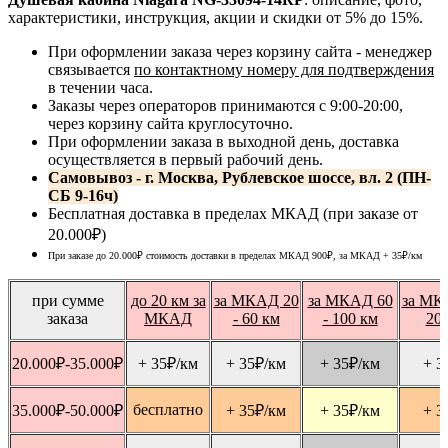
характеристики, инструкция, акции и скидки от 5% до 15%.
При оформлении заказа через корзину сайта - менеджер
связывается
по контактному номеру для подтверждения
в течении часа.
Заказы через операторов принимаются с 9:00-20:00,
через корзину сайта круглосуточно.
При оформлении заказа в выходной день, доставка
осуществляется в первый рабочий день.
Самовывоз - г. Москва, Рублевское шоссе, вл. 2 (ПН-
СБ 9-16ч)
Бесплатная доставка в пределах МКАД (при заказе от
20.000₽)
При заказе до 20.000₽ стоимость доставки в пределах МКАД 900₽, за МКАД
+ 35
₽
/км
при сумме
до 20 км за
за МКАД 20
за МКАД 60
за МК
заказа
МКАД
- 60 км
- 100 км
20
20.000
₽
-35.000
₽
+ 35
₽
/км
+ 35
₽
/км
+ 35
₽
/км
+ 3
бесплатно
35.000
₽
-50.000
₽
+ 35
₽
/км
+ 35
₽
/км
+ 3