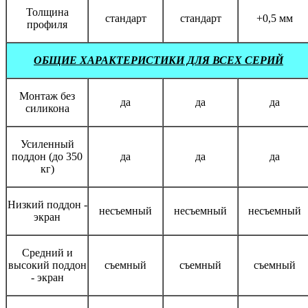
Толщина
стандарт
стандарт
+0,5 мм
профиля
ОБЩИЕ ХАРАКТЕРИСТИКИ ДЛЯ ВСЕХ СЕРИЙ
Монтаж без
да
да
да
силикона
Усиленный
поддон (до 350
да
да
да
кг)
Низкий поддон -
несъемный
несъемный
несъемный
экран
Средний и
высокий поддон
съемный
съемный
съемный
- экран