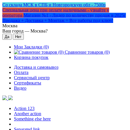
Со склада МСК в СПБ и Новгородскую обл - 7500р
Специальная цена при оплате наличными - узнайте у
оператора
Магазин №1 - Лидер по количеству продаж в 2025г
Продажа + Доставка + Монтаж = Все работы под ключ!
Москва
Ваш город —
Москва
?
Мои Закладки (0)
Сравнение товаров (0)
Корзина покупок
Доставка и самовывоз
Оплата
Сервисный центр
Сертификаты
Видео
Action 123
Another action
Something else here
Separated link