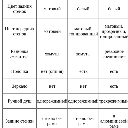
Цвет задних
матовый
белый
белый
стенок
матовый,
Цвет передних
матовый,
матовый
прозрачный,
стенок
тонированный
тонированны
Разводка
резьбовое
хомуты
хомуты
смесителя
соединение
Полочка
нет (опция)
есть
есть
Зеркало
нет
нет
есть
Ручной душ
однорежимный
однорежимный
трехрежимны
в
стекло без
стекло без
Задние стенки
алюминиевой
рамы
рамы
раме