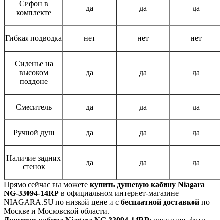
Сифон в
да
да
да
комплекте
Гибкая подводка
нет
нет
нет
Сиденье на
высоком
да
да
да
поддоне
Смеситель
да
да
да
Ручной душ
да
да
да
Наличие задних
да
да
да
стенок
Прямо сейчас вы можете
купить душевую кабину Niagara
NG-33094-14RP
в официальном интернет-магазине
NIAGARA.SU по низкой цене и с
бесплатной доставкой
по
Москве и Московской области.
Душевая кабина Niagara NG-33094-14RP
: описание, фото,