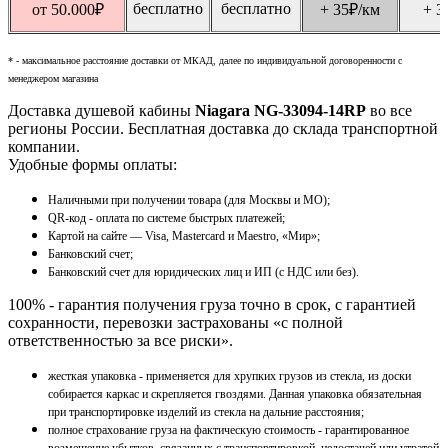
бесплатно
бесплатно
от 50.000
₽
+ 35
₽
/км
+ 3
* - максимальное расстояние доставки от МКАД, далее по индивидуальной договоренности с
менеджером магазина
Доставка душевой кабины
Niagara NG-33094-14RP
во все
регионы России. Бесплатная доставка до склада транспортной
компании.
Удобные формы оплаты:
Наличными при получении товара (для Москвы и МО);
QR-код - оплата по системе быстрых платежей;
Картой на сайте — Visa, Mastercard и Maestro, «Мир»;
Банковский счет;
Банковский счет для юридических лиц и ИП (с НДС или без).
100% - гарантия получения груза точно в срок, с гарантией
сохранности, перевозки застрахованы «с полной
ответственностью за все риски».
жесткая упаковка - применяется для хрупких грузов из стекла, из доски
собирается каркас и скрепляется гвоздями. Данная упаковка обязательная
при транспортировке изделий из стекла на дальние расстояния;
полное страхование груза на фактическую стоимость - гарантированное