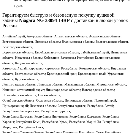
возмещение убытков, связанных с транспортировкой, недостачей или утратой
груза.
Гарантируем быструю и безопасную покупку душевой
кабины
Niagara NG-33094-14RP
с доставкой в любой уголок
России.
Алтайский край; Амурская область; Архангельская область; Астраханская область;
Белгородская область; Брянская область; Владимирская область; Волгоградская область;
Вологодская область;
Воронежская область; Еврейская автономная область; Забайкальский край; Ивановская
область; Иркутская область; Кабардино-Балкарская Республика; Калининградская
область; Калужская область;
Камчатский край; Карачаево-Черкесская Республика; Кемеровская область; Кировская
область; Костромская область; Краснодарский край; Красноярский край; Курганская
область; Курская область;
Ленинградская область; Липецкая область; Магаданская область; Мурманская область;
Ненецкий автономный округ; Нижегородская область; Новгородская область;
Новосибирская область; Омская область;
Оренбургская область; Орловская область; Пензенская область; Пермский край;
Приморский край; Псковская область; Республика Адыгея; Республика Алтай;
Республика Башкортостан; Республика Бурятия;
Республика Дагестан; Республика Ингушетия; Республика Калмыкия; Республика
Карелия; Республика Коми; Республика Крым; Республика Марий Эл; Республика
Мордовия; Республика Саха;
Республика Северная Осетия; Республика Татарстан; Республика Тыва; Республика