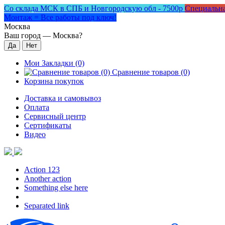
Со склада МСК в СПБ и Новгородскую обл - 7500р
Специальна
Монтаж = Все работы под ключ!
Москва
Ваш город —
Москва
?
Мои Закладки (0)
Сравнение товаров (0)
Корзина покупок
Доставка и самовывоз
Оплата
Сервисный центр
Сертификаты
Видео
Action 123
Another action
Something else here
Separated link