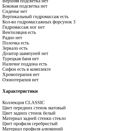
Верхняя подсветка
нет
Боковая подсветка
нет
Сиденье
нет
Вертикальный гидромассаж
есть
Кол-во гидромассажных форсунок
3
Гидромассаж ног
нет
Вентиляция
есть
Радио
нет
Полочка
есть
Зеркало
есть
Дозатор шампуней
нет
Турецкая баня
нет
Наличие поддона
есть
Сифон
есть в комплекте
Хромотерапия
нет
Озонотерапия
нет
Характеристики
Коллекция
CLASSIC
Цвет передних стенок
матовый
Цвет задних стенок
белый
Материал задней стенки
стекло
Цвет профиля
серебристый
Материал профиля
алюминий