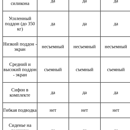
да
да
да
силикона
Усиленный
поддон (до 350
да
да
да
кг)
Низкий поддон -
несъемный
несъемный
несъемный
экран
Средний и
высокий поддон
съемный
съемный
съемный
- экран
Сифон в
да
да
да
комплекте
Гибкая подводка
нет
нет
нет
Сиденье на