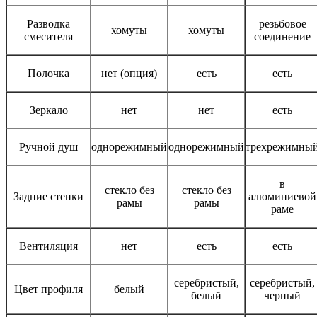
Разводка
резьбовое
хомуты
хомуты
смесителя
соединение
Полочка
нет (опция)
есть
есть
Зеркало
нет
нет
есть
Ручной душ
однорежимный
однорежимный
трехрежимны
в
стекло без
стекло без
Задние стенки
алюминиевой
рамы
рамы
раме
Вентиляция
нет
есть
есть
серебристый,
серебристый,
Цвет профиля
белый
белый
черный