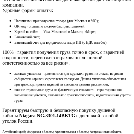
компании.
Удобные формы оплаты:
Наличными при получении товара (для Москвы и МО);
QR-код - оплата по системе быстрых платежей;
Картой на сайте — Visa, Mastercard и Maestro, «Мир»;
Банковский счет;
Банковский счет для юридических лиц и ИП (с НДС или без).
100% - гарантия получения груза точно в срок, с гарантией
сохранности, перевозки застрахованы «с полной
ответственностью за все риски».
жесткая упаковка - применяется для хрупких грузов из стекла, из доски
собирается каркас и скрепляется гвоздями. Данная упаковка обязательная
при транспортировке изделий из стекла на дальние расстояния;
полное страхование груза на фактическую стоимость - гарантированное
возмещение убытков, связанных с транспортировкой, недостачей или утратой
груза.
Гарантируем быструю и безопасную покупку душевой
кабины
Niagara NG-3301-14BKTG
с доставкой в любой
уголок России.
Алтайский край; Амурская область; Архангельская область; Астраханская область;