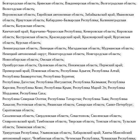
Белгородская область; Брянская область; Владимирская область; Волгоградская область;
Вологодская область;
Воронежская область; Еврейская автономная область; Забайкальский край; Ивановская
область; Иркутская область; Кабардино-Балкарская Республика; Калининградская
область; Калужская область;
Камчатский край; Карачаево-Черкесская Республика; Кемеровская область; Кировская
область; Костромская область; Краснодарский край; Красноярский край; Курганская
область; Курская область;
Ленинградская область; Липецкая область; Магаданская область; Мурманская область;
Ненецкий автономный округ; Нижегородская область; Новгородская область;
Новосибирская область; Омская область;
Оренбургская область; Орловская область; Пензенская область; Пермский край;
Приморский край; Псковская область; Республика Адыгея; Республика Алтай;
Республика Башкортостан; Республика Бурятия;
Республика Дагестан; Республика Ингушетия; Республика Калмыкия; Республика
Карелия; Республика Коми; Республика Крым; Республика Марий Эл; Республика
Мордовия; Республика Саха;
Республика Северная Осетия; Республика Татарстан; Республика Тыва; Республика
Хакасия; Ростовская область; Рязанская область; Самарская область; Санкт-Петербург;
Саратовская область;
Сахалинская область; Свердловская область; Севастополь; Смоленская область;
Ставропольский край; Тамбовская область; Тверская область; Томская область; Тульская
область; Тюменская область;
Удмуртская Республика; Ульяновская область; Хабаровский край; Ханты-Мансийский
автономный округ; Челябинская область; Чеченская Республика; Чувашская Республика;