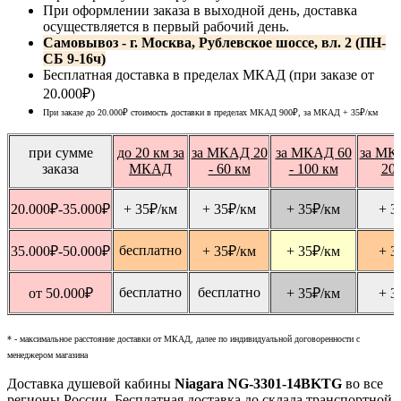
При оформлении заказа в выходной день, доставка
осуществляется в первый рабочий день.
Самовывоз - г. Москва, Рублевское шоссе, вл. 2 (ПН-
СБ 9-16ч)
Бесплатная доставка в пределах МКАД (при заказе от
20.000₽)
При заказе до 20.000₽ стоимость доставки в пределах МКАД 900₽, за МКАД
+ 35
₽
/км
при сумме
до 20 км за
за МКАД 20
за МКАД 60
за МК
заказа
МКАД
- 60 км
- 100 км
20
20.000
₽
-35.000
₽
+ 35
₽
/км
+ 35
₽
/км
+ 35
₽
/км
+ 3
бесплатно
35.000
₽
-50.000
₽
+ 35
₽
/км
+ 35
₽
/км
+ 3
бесплатно
бесплатно
от 50.000
₽
+ 35
₽
/км
+ 3
* - максимальное расстояние доставки от МКАД, далее по индивидуальной договоренности с
менеджером магазина
Доставка душевой кабины
Niagara NG-3301-14BKTG
во все
регионы России. Бесплатная доставка до склада транспортной