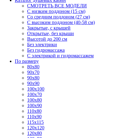
Каталог душевых кабин
СМОТРЕТЬ ВСЕ МОДЕЛИ
С низким поддоном (15 см)
Со средним поддоном (27 см)
С высоким поддоном (40-58 см)
Закрытые, с крышей
Открытые, без крыши
Высотой до 200 см
Без электрики
Без гидромассажа
С электрикой и гидромассажем
По размеру
80x80
90x70
90x80
90x90
100x100
100x70
100x80
100x90
110x80
110x90
115x115
120x120
120x80