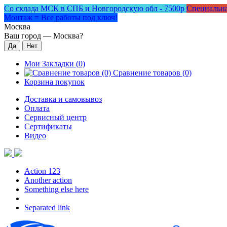
Со склада МСК в СПБ и Новгородскую обл - 7500р
Специальна
Монтаж = Все работы под ключ!
Москва
Ваш город —
Москва
?
Мои Закладки (0)
Сравнение товаров (0)
Корзина покупок
Доставка и самовывоз
Оплата
Сервисный центр
Сертификаты
Видео
Action 123
Another action
Something else here
Separated link