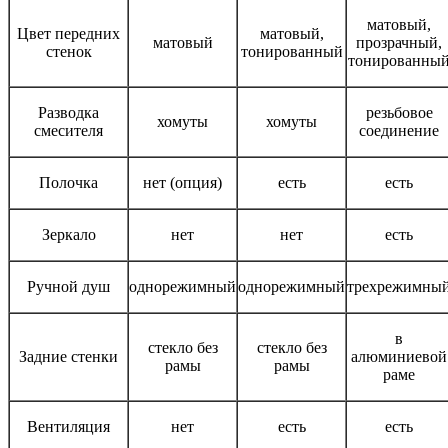
матовый,
Цвет передних
матовый,
матовый
прозрачный,
стенок
тонированный
тонированны
Разводка
резьбовое
хомуты
хомуты
смесителя
соединение
Полочка
нет (опция)
есть
есть
Зеркало
нет
нет
есть
Ручной душ
однорежимный
однорежимный
трехрежимны
в
стекло без
стекло без
Задние стенки
алюминиевой
рамы
рамы
раме
Вентиляция
нет
есть
есть