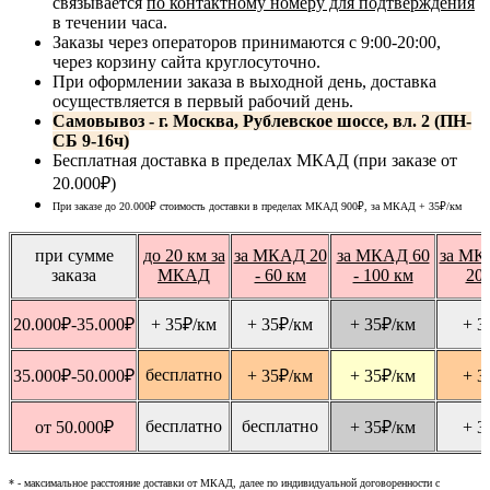
связывается
по контактному номеру для подтверждения
в течении часа.
Заказы через операторов принимаются с 9:00-20:00,
через корзину сайта круглосуточно.
При оформлении заказа в выходной день, доставка
осуществляется в первый рабочий день.
Самовывоз - г. Москва, Рублевское шоссе, вл. 2 (ПН-
СБ 9-16ч)
Бесплатная доставка в пределах МКАД (при заказе от
20.000₽)
При заказе до 20.000₽ стоимость доставки в пределах МКАД 900₽, за МКАД
+ 35
₽
/км
при сумме
до 20 км за
за МКАД 20
за МКАД 60
за МК
заказа
МКАД
- 60 км
- 100 км
20
20.000
₽
-35.000
₽
+ 35
₽
/км
+ 35
₽
/км
+ 35
₽
/км
+ 3
бесплатно
35.000
₽
-50.000
₽
+ 35
₽
/км
+ 35
₽
/км
+ 3
бесплатно
бесплатно
от 50.000
₽
+ 35
₽
/км
+ 3
* - максимальное расстояние доставки от МКАД, далее по индивидуальной договоренности с