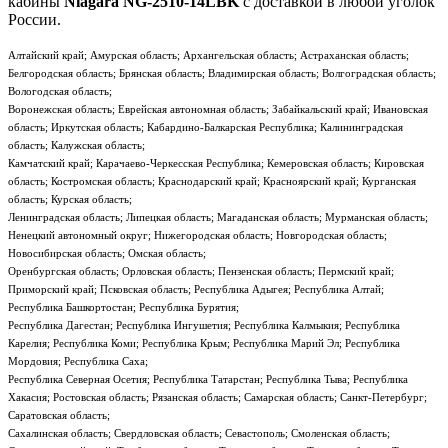
кабины
Niagara NG-2510-14LBK
с доставкой в любой уголок
России.
Алтайский край; Амурская область; Архангельская область; Астраханская область;
Белгородская область; Брянская область; Владимирская область; Волгоградская область;
Вологодская область;
Воронежская область; Еврейская автономная область; Забайкальский край; Ивановская
область; Иркутская область; Кабардино-Балкарская Республика; Калининградская
область; Калужская область;
Камчатский край; Карачаево-Черкесская Республика; Кемеровская область; Кировская
область; Костромская область; Краснодарский край; Красноярский край; Курганская
область; Курская область;
Ленинградская область; Липецкая область; Магаданская область; Мурманская область;
Ненецкий автономный округ; Нижегородская область; Новгородская область;
Новосибирская область; Омская область;
Оренбургская область; Орловская область; Пензенская область; Пермский край;
Приморский край; Псковская область; Республика Адыгея; Республика Алтай;
Республика Башкортостан; Республика Бурятия;
Республика Дагестан; Республика Ингушетия; Республика Калмыкия; Республика
Карелия; Республика Коми; Республика Крым; Республика Марий Эл; Республика
Мордовия; Республика Саха;
Республика Северная Осетия; Республика Татарстан; Республика Тыва; Республика
Хакасия; Ростовская область; Рязанская область; Самарская область; Санкт-Петербург;
Саратовская область;
Сахалинская область; Свердловская область; Севастополь; Смоленская область;