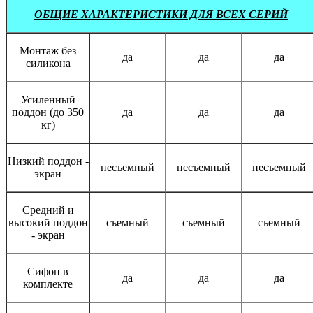
ОБЩИЕ ХАРАКТЕРИСТИКИ ДЛЯ ВСЕХ СЕРИЙ
Монтаж без
да
да
да
силикона
Усиленный
поддон (до 350
да
да
да
кг)
Низкий поддон -
несъемный
несъемный
несъемный
экран
Средний и
высокий поддон
съемный
съемный
съемный
- экран
Сифон в
да
да
да
комплекте