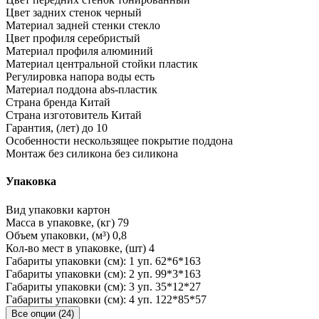
Цвет задних стенок
черный
Материал задней стенки
стекло
Цвет профиля
серебристый
Материал профиля
алюминий
Материал центральной стойки
пластик
Регулировка напора воды
есть
Материал поддона
abs-пластик
Страна бренда
Китай
Страна изготовитель
Китай
Гарантия, (лет)
до 10
Особенности
нескользящее покрытие поддона
Монтаж без силикона
без силикона
Упаковка
Вид упаковки
картон
Масса в упаковке, (кг)
79
Объем упаковки, (м³)
0,8
Кол-во мест в упаковке, (шт)
4
Габариты упаковки (см): 1 уп.
62*6*163
Габариты упаковки (см): 2 уп.
99*3*163
Габариты упаковки (см): 3 уп.
35*12*27
Габариты упаковки (см): 4 уп.
122*85*57
Все опции (24)