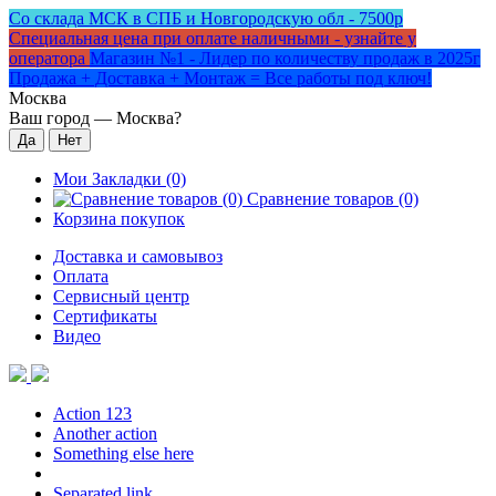
Со склада МСК в СПБ и Новгородскую обл - 7500р
Специальная цена при оплате наличными - узнайте у
оператора
Магазин №1 - Лидер по количеству продаж в 2025г
Продажа + Доставка + Монтаж = Все работы под ключ!
Москва
Ваш город —
Москва
?
Мои Закладки (0)
Сравнение товаров (0)
Корзина покупок
Доставка и самовывоз
Оплата
Сервисный центр
Сертификаты
Видео
Action 123
Another action
Something else here
Separated link