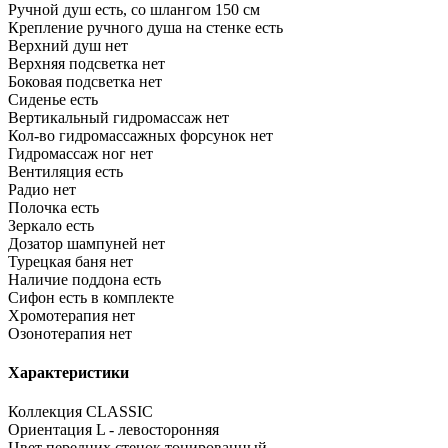
Ручной душ
есть, со шлангом 150 см
Крепление ручного душа на стенке
есть
Верхний душ
нет
Верхняя подсветка
нет
Боковая подсветка
нет
Сиденье
есть
Вертикальный гидромассаж
нет
Кол-во гидромассажных форсунок
нет
Гидромассаж ног
нет
Вентиляция
есть
Радио
нет
Полочка
есть
Зеркало
есть
Дозатор шампуней
нет
Турецкая баня
нет
Наличие поддона
есть
Сифон
есть в комплекте
Хромотерапия
нет
Озонотерапия
нет
Характеристики
Коллекция
CLASSIC
Ориентация
L - левосторонняя
Цвет передних стенок
тонированный