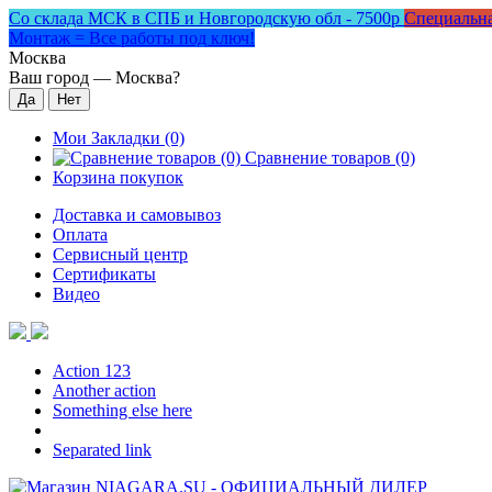
Со склада МСК в СПБ и Новгородскую обл - 7500р
Специальна
Монтаж = Все работы под ключ!
Москва
Ваш город —
Москва
?
Мои Закладки (0)
Сравнение товаров (0)
Корзина покупок
Доставка и самовывоз
Оплата
Сервисный центр
Сертификаты
Видео
Action 123
Another action
Something else here
Separated link