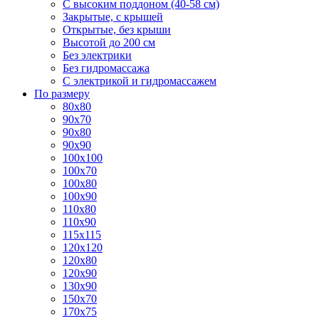
С высоким поддоном (40-58 см)
Закрытые, с крышей
Открытые, без крыши
Высотой до 200 см
Без электрики
Без гидромассажа
С электрикой и гидромассажем
По размеру
80x80
90x70
90x80
90x90
100x100
100x70
100x80
100x90
110x80
110x90
115x115
120x120
120x80
120x90
130x90
150x70
170x75