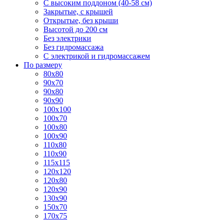
С высоким поддоном (40-58 см)
Закрытые, с крышей
Открытые, без крыши
Высотой до 200 см
Без электрики
Без гидромассажа
С электрикой и гидромассажем
По размеру
80x80
90x70
90x80
90x90
100x100
100x70
100x80
100x90
110x80
110x90
115x115
120x120
120x80
120x90
130x90
150x70
170x75