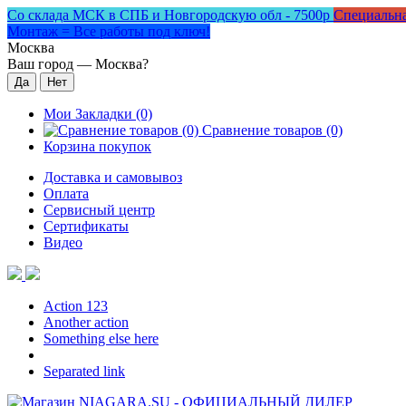
Со склада МСК в СПБ и Новгородскую обл - 7500р
Специальна
Монтаж = Все работы под ключ!
Москва
Ваш город —
Москва
?
Мои Закладки (0)
Сравнение товаров (0)
Корзина покупок
Доставка и самовывоз
Оплата
Сервисный центр
Сертификаты
Видео
Action 123
Another action
Something else here
Separated link