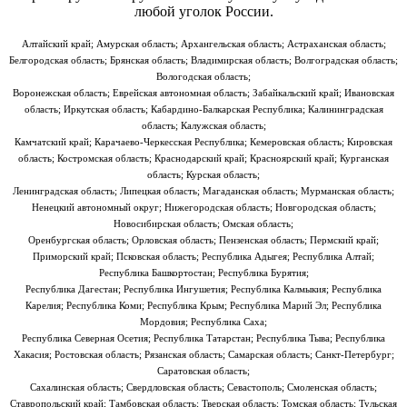
любой уголок России.
Алтайский край; Амурская область; Архангельская область; Астраханская область;
Белгородская область; Брянская область; Владимирская область; Волгоградская область;
Вологодская область;
Воронежская область; Еврейская автономная область; Забайкальский край; Ивановская
область; Иркутская область; Кабардино-Балкарская Республика; Калининградская
область; Калужская область;
Камчатский край; Карачаево-Черкесская Республика; Кемеровская область; Кировская
область; Костромская область; Краснодарский край; Красноярский край; Курганская
область; Курская область;
Ленинградская область; Липецкая область; Магаданская область; Мурманская область;
Ненецкий автономный округ; Нижегородская область; Новгородская область;
Новосибирская область; Омская область;
Оренбургская область; Орловская область; Пензенская область; Пермский край;
Приморский край; Псковская область; Республика Адыгея; Республика Алтай;
Республика Башкортостан; Республика Бурятия;
Республика Дагестан; Республика Ингушетия; Республика Калмыкия; Республика
Карелия; Республика Коми; Республика Крым; Республика Марий Эл; Республика
Мордовия; Республика Саха;
Республика Северная Осетия; Республика Татарстан; Республика Тыва; Республика
Хакасия; Ростовская область; Рязанская область; Самарская область; Санкт-Петербург;
Саратовская область;
Сахалинская область; Свердловская область; Севастополь; Смоленская область;
Ставропольский край; Тамбовская область; Тверская область; Томская область; Тульская