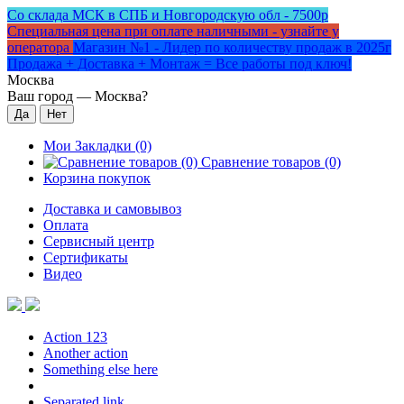
Со склада МСК в СПБ и Новгородскую обл - 7500р
Специальная цена при оплате наличными - узнайте у
оператора
Магазин №1 - Лидер по количеству продаж в 2025г
Продажа + Доставка + Монтаж = Все работы под ключ!
Москва
Ваш город —
Москва
?
Мои Закладки (0)
Сравнение товаров (0)
Корзина покупок
Доставка и самовывоз
Оплата
Сервисный центр
Сертификаты
Видео
Action 123
Another action
Something else here
Separated link