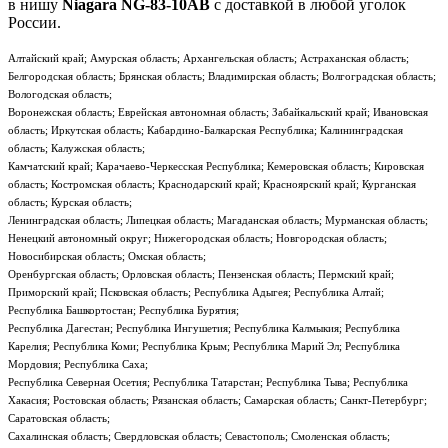
в нишу
Niagara NG-83-10AB
с доставкой в любой уголок
России.
Алтайский край; Амурская область; Архангельская область; Астраханская область;
Белгородская область; Брянская область; Владимирская область; Волгоградская область;
Вологодская область;
Воронежская область; Еврейская автономная область; Забайкальский край; Ивановская
область; Иркутская область; Кабардино-Балкарская Республика; Калининградская
область; Калужская область;
Камчатский край; Карачаево-Черкесская Республика; Кемеровская область; Кировская
область; Костромская область; Краснодарский край; Красноярский край; Курганская
область; Курская область;
Ленинградская область; Липецкая область; Магаданская область; Мурманская область;
Ненецкий автономный округ; Нижегородская область; Новгородская область;
Новосибирская область; Омская область;
Оренбургская область; Орловская область; Пензенская область; Пермский край;
Приморский край; Псковская область; Республика Адыгея; Республика Алтай;
Республика Башкортостан; Республика Бурятия;
Республика Дагестан; Республика Ингушетия; Республика Калмыкия; Республика
Карелия; Республика Коми; Республика Крым; Республика Марий Эл; Республика
Мордовия; Республика Саха;
Республика Северная Осетия; Республика Татарстан; Республика Тыва; Республика
Хакасия; Ростовская область; Рязанская область; Самарская область; Санкт-Петербург;
Саратовская область;
Сахалинская область; Свердловская область; Севастополь; Смоленская область;