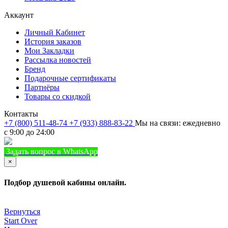
Аккаунт
Личный Кабинет
История заказов
Мои Закладки
Рассылка новостей
Бренд
Подарочные сертификаты
Партнёры
Товары со скидкой
Контакты
+7 (800) 511-48-74
+7 (933) 888-83-22
Мы на связи: ежедневно
с 9:00 до 24:00
Задать вопрос в WhatsApp
+7 (933) 888-8322
Позвонить
×
Подбор душевой кабины онлайн.
Вернуться
Start Over