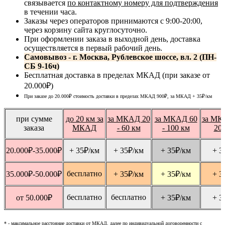
связывается
по контактному номеру для подтверждения
в течении часа.
Заказы через операторов принимаются с 9:00-20:00,
через корзину сайта круглосуточно.
При оформлении заказа в выходной день, доставка
осуществляется в первый рабочий день.
Самовывоз - г. Москва, Рублевское шоссе, вл. 2 (ПН-
СБ 9-16ч)
Бесплатная доставка в пределах МКАД (при заказе от
20.000₽)
При заказе до 20.000₽ стоимость доставки в пределах МКАД 900₽, за МКАД
+ 35
₽
/км
при сумме
до 20 км за
за МКАД 20
за МКАД 60
за МК
заказа
МКАД
- 60 км
- 100 км
20
20.000
₽
-35.000
₽
+ 35
₽
/км
+ 35
₽
/км
+ 35
₽
/км
+ 3
бесплатно
35.000
₽
-50.000
₽
+ 35
₽
/км
+ 35
₽
/км
+ 3
бесплатно
бесплатно
от 50.000
₽
+ 35
₽
/км
+ 3
* - максимальное расстояние доставки от МКАД, далее по индивидуальной договоренности с