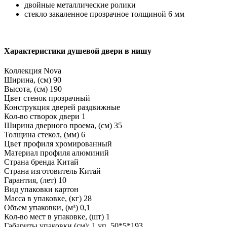
двойные металлические ролики
стекло закаленное прозрачное толщиной 6 мм
Характеристики душевой двери в нишу
Коллекция
Nova
Ширина, (см)
90
Высота, (см)
190
Цвет стенок
прозрачный
Конструкция дверей
раздвижные
Кол-во створок двери
1
Ширина дверного проема, (см)
35
Толщина стекол, (мм)
6
Цвет профиля
хромированный
Материал профиля
алюминий
Страна бренда
Китай
Страна изготовитель
Китай
Гарантия, (лет)
10
Вид упаковки
картон
Масса в упаковке, (кг)
28
Объем упаковки, (м³)
0,1
Кол-во мест в упаковке, (шт)
1
Габариты упаковки (см): 1 уп.
50*5*193