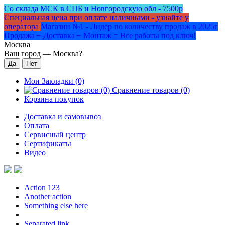
Со склада МСК в СПБ и Новгородскую обл - 7500р
Специальная цена при оплате наличными - узнайте у
оператора
Магазин №1 - Лидер по количеству продаж в 2025г
Продажа + Доставка + Монтаж = Все работы под ключ!
Москва
Ваш город —
Москва
?
Мои Закладки (0)
Сравнение товаров (0)
Корзина покупок
Доставка и самовывоз
Оплата
Сервисный центр
Сертификаты
Видео
Action 123
Another action
Something else here
Separated link