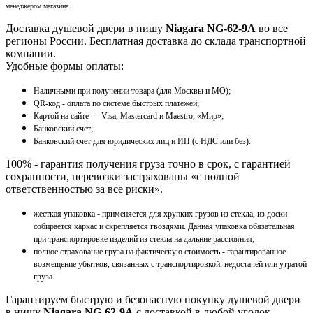
менеджером магазина
Доставка душевой двери в нишу
Niagara NG-62-9A
во все
регионы России. Бесплатная доставка до склада транспортной
компании.
Удобные формы оплаты:
Наличными при получении товара (для Москвы и МО);
QR-код - оплата по системе быстрых платежей;
Картой на сайте — Visa, Mastercard и Maestro, «Мир»;
Банковский счет;
Банковский счет для юридических лиц и ИП (с НДС или без).
100% - гарантия получения груза точно в срок, с гарантией
сохранности, перевозки застрахованы «с полной
ответственностью за все риски».
жесткая упаковка - применяется для хрупких грузов из стекла, из доски
собирается каркас и скрепляется гвоздями. Данная упаковка обязательная
при транспортировке изделий из стекла на дальние расстояния;
полное страхование груза на фактическую стоимость - гарантированное
возмещение убытков, связанных с транспортировкой, недостачей или утратой
груза.
Гарантируем быструю и безопасную покупку душевой двери
в нишу
Niagara NG-62-9A
с доставкой в любой уголок