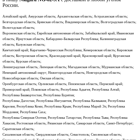
России.
Алтайский край; Амурская область; Архангельская область; Астраханская область;
Белгородская область; Брянская область; Владимирская область; Волгоградская область;
Вологодская область;
Воронежская область; Еврейская автономная область; Забайкальский край; Ивановская
область; Иркутская область; Кабардино-Балкарская Республика; Калининградская
область; Калужская область;
Камчатский край; Карачаево-Черкесская Республика; Кемеровская область; Кировская
область; Костромская область; Краснодарский край; Красноярский край; Курганская
область; Курская область;
Ленинградская область; Липецкая область; Магаданская область; Мурманская область;
Ненецкий автономный округ; Нижегородская область; Новгородская область;
Новосибирская область; Омская область;
Оренбургская область; Орловская область; Пензенская область; Пермский край;
Приморский край; Псковская область; Республика Адыгея; Республика Алтай;
Республика Башкортостан; Республика Бурятия;
Республика Дагестан; Республика Ингушетия; Республика Калмыкия; Республика
Карелия; Республика Коми; Республика Крым; Республика Марий Эл; Республика
Мордовия; Республика Саха;
Республика Северная Осетия; Республика Татарстан; Республика Тыва; Республика
Хакасия; Ростовская область; Рязанская область; Самарская область; Санкт-Петербург;
Саратовская область;
Сахалинская область; Свердловская область; Севастополь; Смоленская область;