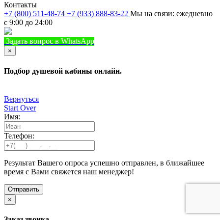
Контакты
+7 (800) 511-48-74
+7 (933) 888-83-22
Мы на связи: ежедневно
с 9:00 до 24:00
Задать вопрос в WhatsApp
+7 (933) 888-8322
Позвонить
×
Подбор душевой кабины онлайн.
Вернуться
Start Over
Имя:
Телефон:
Результат Вашего опроса успешно отправлен, в ближайшее
время с Вами свяжется наш менеджер!
×
Заказ звонка