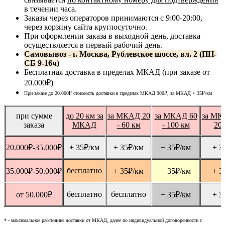
в течении часа.
Заказы через операторов принимаются с 9:00-20:00,
через корзину сайта круглосуточно.
При оформлении заказа в выходной день, доставка
осуществляется в первый рабочий день.
Самовывоз - г. Москва, Рублевское шоссе, вл. 2 (ПН-
СБ 9-16ч)
Бесплатная доставка в пределах МКАД (при заказе от
20.000₽)
При заказе до 20.000₽ стоимость доставки в пределах МКАД 900₽, за МКАД
+ 35
₽
/км
при сумме
до 20 км за
за МКАД 20
за МКАД 60
за МК
заказа
МКАД
- 60 км
- 100 км
20
20.000
₽
-35.000
₽
+ 35
₽
/км
+ 35
₽
/км
+ 35
₽
/км
+ 3
бесплатно
35.000
₽
-50.000
₽
+ 35
₽
/км
+ 35
₽
/км
+ 3
бесплатно
бесплатно
от 50.000
₽
+ 35
₽
/км
+ 3
* - максимальное расстояние доставки от МКАД, далее по индивидуальной договоренности с