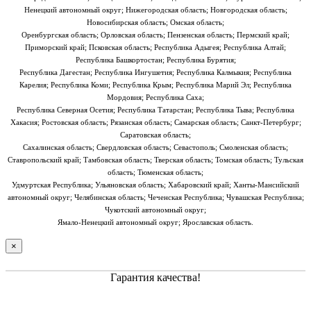
Ненецкий автономный округ; Нижегородская область; Новгородская область;
Новосибирская область; Омская область;
Оренбургская область; Орловская область; Пензенская область; Пермский край;
Приморский край; Псковская область; Республика Адыгея; Республика Алтай;
Республика Башкортостан; Республика Бурятия;
Республика Дагестан; Республика Ингушетия; Республика Калмыкия; Республика
Карелия; Республика Коми; Республика Крым; Республика Марий Эл; Республика
Мордовия; Республика Саха;
Республика Северная Осетия; Республика Татарстан; Республика Тыва; Республика
Хакасия; Ростовская область; Рязанская область; Самарская область; Санкт-Петербург;
Саратовская область;
Сахалинская область; Свердловская область; Севастополь; Смоленская область;
Ставропольский край; Тамбовская область; Тверская область; Томская область; Тульская
область; Тюменская область;
Удмуртская Республика; Ульяновская область; Хабаровский край; Ханты-Мансийский
автономный округ; Челябинская область; Чеченская Республика; Чувашская Республика;
Чукотский автономный округ;
Ямало-Ненецкий автономный округ; Ярославская область.
×
Гарантия качества!