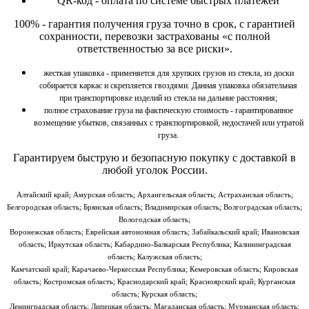
QR-код - оплата по системе быстрых платежей
100% - гарантия получения груза точно в срок, с гарантией
сохранности, перевозки застрахованы «с полной
ответственностью за все риски».
жесткая упаковка - применяется для хрупких грузов из стекла, из доски
собирается каркас и скрепляется гвоздями. Данная упаковка обязательная
при транспортировке изделий из стекла на дальние расстояния;
полное страхование груза на фактическую стоимость - гарантированное
возмещение убытков, связанных с транспортировкой, недостачей или утратой
груза.
Гарантируем быструю и безопасную покупку
с доставкой в
любой уголок России.
Алтайский край; Амурская область; Архангельская область; Астраханская область;
Белгородская область; Брянская область; Владимирская область; Волгоградская область;
Вологодская область;
Воронежская область; Еврейская автономная область; Забайкальский край; Ивановская
область; Иркутская область; Кабардино-Балкарская Республика; Калининградская
область; Калужская область;
Камчатский край; Карачаево-Черкесская Республика; Кемеровская область; Кировская
область; Костромская область; Краснодарский край; Красноярский край; Курганская
область; Курская область;
Ленинградская область; Липецкая область; Магаданская область; Мурманская область;