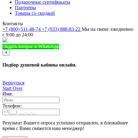
Подарочные сертификаты
Партнёры
Товары со скидкой
Контакты
+7 (800) 511-48-74
+7 (933) 888-83-22
Мы на связи: ежедневно
с 9:00 до 24:00
Задать вопрос в WhatsApp
+7 (933) 888-8322
Позвонить
×
Подбор душевой кабины онлайн.
Вернуться
Start Over
Имя:
Телефон:
Результат Вашего опроса успешно отправлен, в ближайшее
время с Вами свяжется наш менеджер!