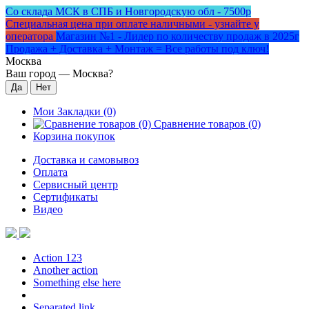
Со склада МСК в СПБ и Новгородскую обл - 7500р
Специальная цена при оплате наличными - узнайте у
оператора
Магазин №1 - Лидер по количеству продаж в 2025г
Продажа + Доставка + Монтаж = Все работы под ключ!
Москва
Ваш город —
Москва
?
Мои Закладки (0)
Сравнение товаров (0)
Корзина покупок
Доставка и самовывоз
Оплата
Сервисный центр
Сертификаты
Видео
Action 123
Another action
Something else here
Separated link