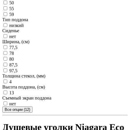
50
55
59
Тип поддона
низкий
Сиденье
нет
Ширина, (см)
77,5
78
80
87,5
97,5
Толщина стекол, (мм)
4
Высота поддона, (см)
13
Съемный экран поддона
нет
Все опции (12)
Душевые уголки Niagara Eco