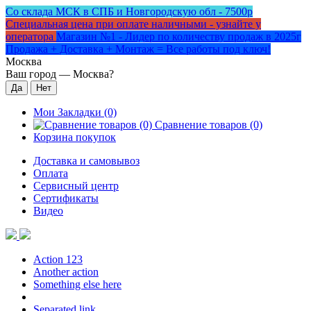
Со склада МСК в СПБ и Новгородскую обл - 7500р
Специальная цена при оплате наличными - узнайте у
оператора
Магазин №1 - Лидер по количеству продаж в 2025г
Продажа + Доставка + Монтаж = Все работы под ключ!
Москва
Ваш город —
Москва
?
Мои Закладки (0)
Сравнение товаров (0)
Корзина покупок
Доставка и самовывоз
Оплата
Сервисный центр
Сертификаты
Видео
Action 123
Another action
Something else here
Separated link