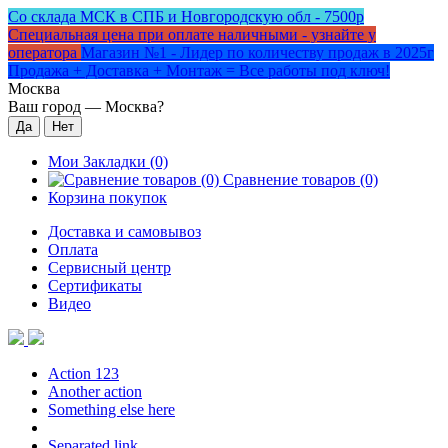
Со склада МСК в СПБ и Новгородскую обл - 7500р
Специальная цена при оплате наличными - узнайте у
оператора
Магазин №1 - Лидер по количеству продаж в 2025г
Продажа + Доставка + Монтаж = Все работы под ключ!
Москва
Ваш город —
Москва
?
Мои Закладки (0)
Сравнение товаров (0)
Корзина покупок
Доставка и самовывоз
Оплата
Сервисный центр
Сертификаты
Видео
Action 123
Another action
Something else here
Separated link